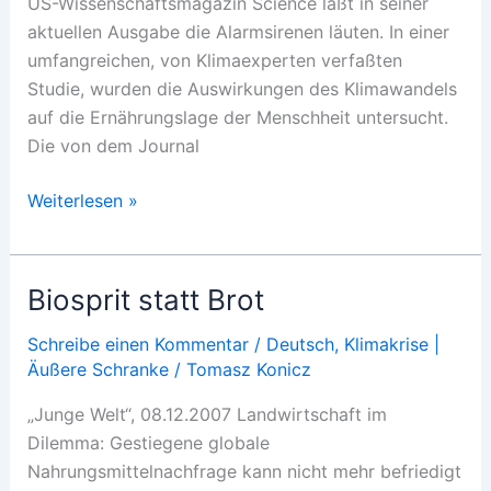
US-Wissenschaftsmagazin Science läßt in seiner
aktuellen Ausgabe die Alarmsirenen läuten. In einer
umfangreichen, von Klimaexperten verfaßten
Studie, wurden die Auswirkungen des Klimawandels
auf die Ernährungslage der Menschheit untersucht.
Die von dem Journal
Profite
Weiterlesen »
gegen
die
Welt
Biosprit statt Brot
Schreibe einen Kommentar
/
Deutsch
,
Klimakrise |
Äußere Schranke
/
Tomasz Konicz
„Junge Welt“, 08.12.2007 Landwirtschaft im
Dilemma: Gestiegene globale
Nahrungsmittelnachfrage kann nicht mehr befriedigt