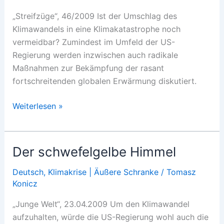
„Streifzüge“, 46/2009 Ist der Umschlag des
Klimawandels in eine Klimakatastrophe noch
vermeidbar? Zumindest im Umfeld der US-
Regierung werden inzwischen auch radikale
Maßnahmen zur Bekämpfung der rasant
fortschreitenden globalen Erwärmung diskutiert.
Klimawandel:Umschlag
Weiterlesen »
in
die
Katastrophe?
Der schwefelgelbe Himmel
Deutsch
,
Klimakrise | Äußere Schranke
/
Tomasz
Konicz
„Junge Welt“, 23.04.2009 Um den Klimawandel
aufzuhalten, würde die US-Regierung wohl auch die