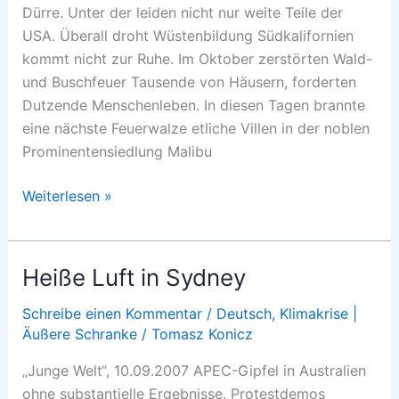
Dürre. Unter der leiden nicht nur weite Teile der
USA. Überall droht Wüstenbildung Südkalifornien
kommt nicht zur Ruhe. Im Oktober zerstörten Wald-
und Buschfeuer Tausende von Häusern, forderten
Dutzende Menschenleben. In diesen Tagen brannte
eine nächste Feuerwalze etliche Villen in der noblen
Prominentensiedlung Malibu
Gemäßigt
Weiterlesen »
war
gestern
Heiße Luft in Sydney
Schreibe einen Kommentar
/
Deutsch
,
Klimakrise |
Äußere Schranke
/
Tomasz Konicz
„Junge Welt“, 10.09.2007 APEC-Gipfel in Australien
ohne substantielle Ergebnisse. Protestdemos