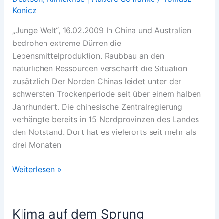
Konicz
Get
a
„Junge Welt“, 16.02.2009 In China und Australien
Grip
bedrohen extreme Dürren die
Lebensmittelproduktion. Raubbau an den
natürlichen Ressourcen verschärft die Situation
zusätzlich Der Norden Chinas leidet unter der
schwersten Trockenperiode seit über einem halben
Jahrhundert. Die chinesische Zentralregierung
verhängte bereits in 15 Nordprovinzen des Landes
den Notstand. Dort hat es vielerorts seit mehr als
drei Monaten
Vor
Weiterlesen »
globaler
Agrarkrise
Klima auf dem Sprung