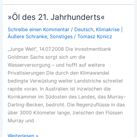
gegen
die
»Öl des 21. Jahrhunderts«
Wand
Schreibe einen Kommentar
/
Deutsch
,
Klimakrise |
Äußere Schranke
,
Sonstiges
/
Tomasz Konicz
„Junge Welt“, 14.07.2008 Die Investmentbank
Goldman Sachs sorgt sich um die
Wasserversorgung – und hofft auf weitere
Privatisierungen Die durch den Klimawandel
bedingte Verwüstung weiter Landstriche schreitet
rapide voran. In Australien ist inzwischen die
Kornkammer im Südosten des Landes, das Murray-
Darling-Becken, bedroht. Die Regenzuflüsse in das
über 3000 Kilometer lange, zwischen den Flüssen
Murray und
»Öl
Weiterlesen »