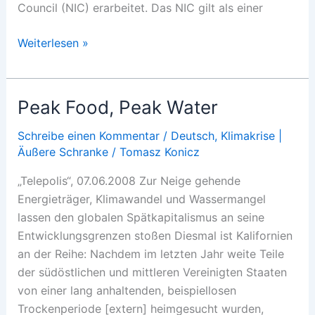
Council (NIC) erarbeitet. Das NIC gilt als einer
Klimawandel
Weiterlesen »
als
»Sicherheitsproblem«
Peak Food, Peak Water
Schreibe einen Kommentar
/
Deutsch
,
Klimakrise |
Äußere Schranke
/
Tomasz Konicz
„Telepolis“, 07.06.2008 Zur Neige gehende
Energieträger, Klimawandel und Wassermangel
lassen den globalen Spätkapitalismus an seine
Entwicklungsgrenzen stoßen Diesmal ist Kalifornien
an der Reihe: Nachdem im letzten Jahr weite Teile
der südöstlichen und mittleren Vereinigten Staaten
von einer lang anhaltenden, beispiellosen
Trockenperiode [extern] heimgesucht wurden,