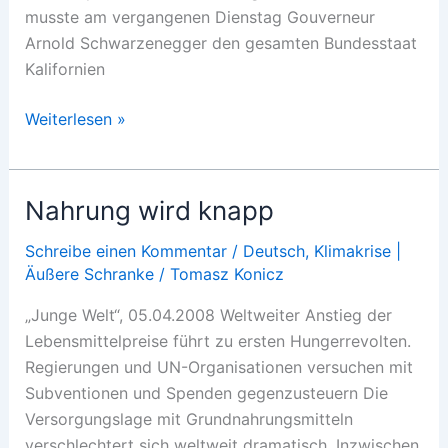
musste am vergangenen Dienstag Gouverneur
Arnold Schwarzenegger den gesamten Bundesstaat
Kalifornien
Peak
Weiterlesen »
Food,
Peak
Water
Nahrung wird knapp
Schreibe einen Kommentar
/
Deutsch
,
Klimakrise |
Äußere Schranke
/
Tomasz Konicz
„Junge Welt“, 05.04.2008 Weltweiter Anstieg der
Lebensmittelpreise führt zu ersten Hungerrevolten.
Regierungen und UN-Organisationen versuchen mit
Subventionen und Spenden gegenzusteuern Die
Versorgungslage mit Grundnahrungsmitteln
verschlechtert sich weltweit dramatisch. Inzwischen