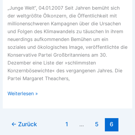
„Junge Welt“, 04.01.2007 Seit Jahren bemüht sich
der weltgrößte Ölkonzern, die Öffentlichkeit mit
millionenschweren Kampagnen über die Ursachen
und Folgen des Klimawandels zu täuschen In ihrem
neuerdings aufkommenden Bemühen um ein
soziales und ökologisches Image, veröffentlichte die
Konservative Partei Großbritanniens am 30.
Dezember eine Liste der »schlimmsten
Konzernbösewichte« des vergangenen Jahres. Die
Partei Margaret Theachers,
Nach
Weiterlesen »
Exxon
die
Sintflut
←
Zurück
1
…
5
6