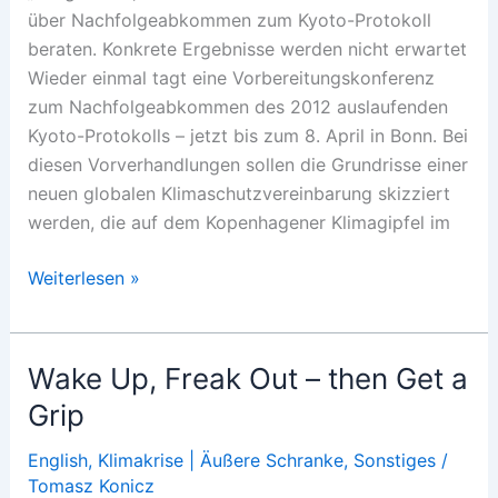
über Nachfolgeabkommen zum Kyoto-Protokoll
beraten. Konkrete Ergebnisse werden nicht erwartet
Wieder einmal tagt eine Vorbereitungskonferenz
zum Nachfolgeabkommen des 2012 auslaufenden
Kyoto-Protokolls – jetzt bis zum 8. April in Bonn. Bei
diesen Vorverhandlungen sollen die Grundrisse einer
neuen globalen Klimaschutzvereinbarung skizziert
werden, die auf dem Kopenhagener Klimagipfel im
Klimaschutz
Weiterlesen »
in
der
Krise
Wake Up, Freak Out – then Get a
Grip
English
,
Klimakrise | Äußere Schranke
,
Sonstiges
/
Tomasz Konicz