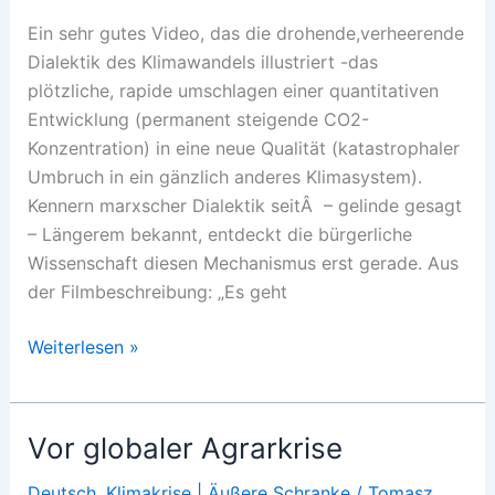
Ein sehr gutes Video, das die drohende,verheerende
Dialektik des Klimawandels illustriert -das
plötzliche, rapide umschlagen einer quantitativen
Entwicklung (permanent steigende CO2-
Konzentration) in eine neue Qualität (katastrophaler
Umbruch in ein gänzlich anderes Klimasystem).
Kennern marxscher Dialektik seitÂ – gelinde gesagt
– Längerem bekannt, entdeckt die bürgerliche
Wissenschaft diesen Mechanismus erst gerade. Aus
der Filmbeschreibung: „Es geht
Wake
Weiterlesen »
Up,
Freak
Out
Vor globaler Agrarkrise
–
then
Deutsch
,
Klimakrise | Äußere Schranke
/
Tomasz