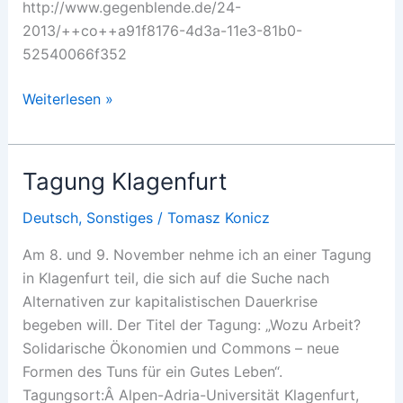
http://www.gegenblende.de/24-
2013/++co++a91f8176-4d3a-11e3-81b0-
52540066f352
Neoliberaler
Weiterlesen »
Extremismus
Tagung Klagenfurt
Deutsch
,
Sonstiges
/
Tomasz Konicz
Am 8. und 9. November nehme ich an einer Tagung
in Klagenfurt teil, die sich auf die Suche nach
Alternativen zur kapitalistischen Dauerkrise
begeben will. Der Titel der Tagung: „Wozu Arbeit?
Solidarische Ökonomien und Commons – neue
Formen des Tuns für ein Gutes Leben“.
Tagungsort:Â Alpen-Adria-Universität Klagenfurt,