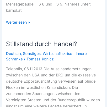
Mensagebäude, HS 8 und HS 9. Näheres unter:
kärnöl.at
Tagung
Weiterlesen »
Klagenfurt
Stillstand durch Handel?
Deutsch
,
Sonstiges
,
Wirtschaftskrise | Innere
Schranke
/
Tomasz Konicz
Telepolis, 06.11.2013 Die Auseinandersetzungen
zwischen den USA und der BRD um die exzessive
deutsche Exportausrichtung verweisen auf blinde
Flecken im westlichen Krisendiskurs Die
zunehmenden Spannungen zwischen den
Vereinigten Staaten und der Bundesrepublik wurden
jüngst um eine weitere Facette bereichert. In