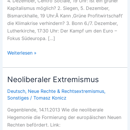
4. Dezember, Centro Sociale, 19 Uhr: Ist ein grüner
Kapitalismus möglich? 2. Siegen, 5. Dezember,
Bismarckhalle, 19 Uhr:Â Kann ‚Grüne Profitwirtschaft‘
die Klimakrise verhindern? 3. Bonn 6./7. Dezember,
Lutherkirche, 17:30 Uhr: Der Kampf um den Euro –
Fokus Südeuropa. […]
Vortragstour
Weiterlesen »
BRD
Neoliberaler Extremismus
Deutsch
,
Neue Rechte & Rechtsextremismus
,
Sonstiges
/
Tomasz Konicz
Gegenblende, 14.11.2013 Wie die neoliberale
Hegemonie die Formierung der europäischen Neuen
Rechten befördert. Link: