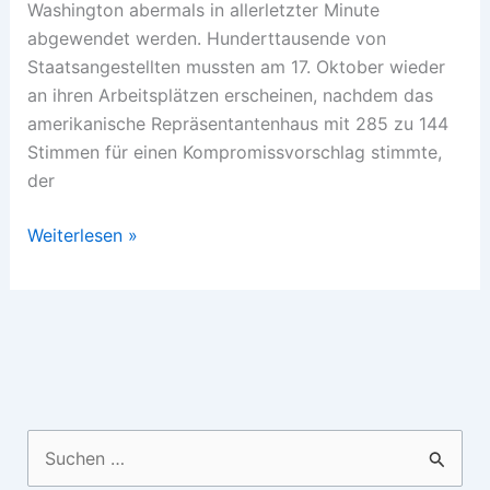
Washington abermals in allerletzter Minute
abgewendet werden. Hunderttausende von
Staatsangestellten mussten am 17. Oktober wieder
an ihren Arbeitsplätzen erscheinen, nachdem das
amerikanische Repräsentantenhaus mit 285 zu 144
Stimmen für einen Kompromissvorschlag stimmte,
der
Tea
Weiterlesen »
Party:
Extremismus
der
Mitte
Suchen
nach: