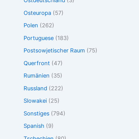
Ostdeutschland
(3)
Osteuropa
(57)
Polen
(262)
Portuguese
(183)
Postsowjetischer Raum
(75)
Querfront
(47)
Rumänien
(35)
Russland
(222)
Slowakei
(25)
Sonstiges
(794)
Spanish
(9)
Tschechien
(80)