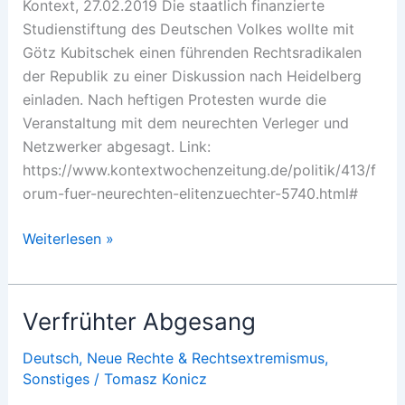
Kontext, 27.02.2019 Die staatlich finanzierte
Studienstiftung des Deutschen Volkes wollte mit
Götz Kubitschek einen führenden Rechtsradikalen
der Republik zu einer Diskussion nach Heidelberg
einladen. Nach heftigen Protesten wurde die
Veranstaltung mit dem neurechten Verleger und
Netzwerker abgesagt. Link:
https://www.kontextwochenzeitung.de/politik/413/f
orum-fuer-neurechten-elitenzuechter-5740.html#
Forum
Weiterlesen »
für
neurechten
Elitenzüchter
Verfrühter Abgesang
Deutsch
,
Neue Rechte & Rechtsextremismus
,
Sonstiges
/
Tomasz Konicz