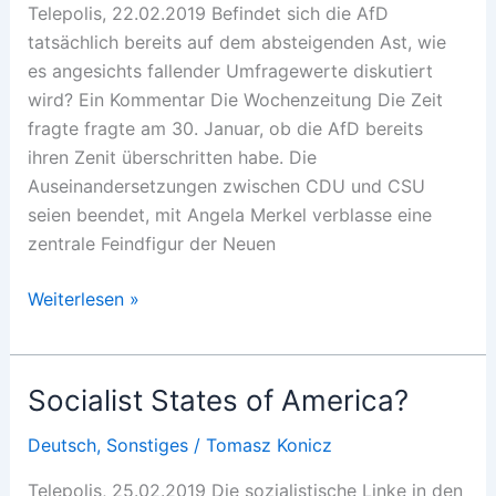
Telepolis, 22.02.2019 Befindet sich die AfD
tatsächlich bereits auf dem absteigenden Ast, wie
es angesichts fallender Umfragewerte diskutiert
wird? Ein Kommentar Die Wochenzeitung Die Zeit
fragte fragte am 30. Januar, ob die AfD bereits
ihren Zenit überschritten habe. Die
Auseinandersetzungen zwischen CDU und CSU
seien beendet, mit Angela Merkel verblasse eine
zentrale Feindfigur der Neuen
Verfrühter
Weiterlesen »
Abgesang
Socialist States of America?
Deutsch
,
Sonstiges
/
Tomasz Konicz
Telepolis, 25.02.2019 Die sozialistische Linke in den