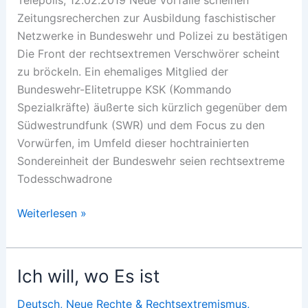
Telepolis, 12.02.2019 Neue Vorfälle scheinen
Zeitungsrecherchen zur Ausbildung faschistischer
Netzwerke in Bundeswehr und Polizei zu bestätigen
Die Front der rechtsextremen Verschwörer scheint
zu bröckeln. Ein ehemaliges Mitglied der
Bundeswehr-Elitetruppe KSK (Kommando
Spezialkräfte) äußerte sich kürzlich gegenüber dem
Südwestrundfunk (SWR) und dem Focus zu den
Vorwürfen, im Umfeld dieser hochtrainierten
Sondereinheit der Bundeswehr seien rechtsextreme
Todesschwadrone
KSK
Weiterlesen »
im
Fadenkreuz
Ich will, wo Es ist
Deutsch
,
Neue Rechte & Rechtsextremismus
,