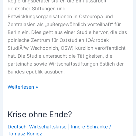
Regierungsberater stufen die Einflussarbeit
deutscher Stiftungen und
Entwicklungsorganisationen in Osteuropa und
Zentralasien als „außergewöhnlich vorteilhaft“ für
Berlin ein. Dies geht aus einer Studie hervor, die das
polnische Zentrum für Oststudien (OÅ›rodek
StudiÃ³w Wschodnich, OSW) kürzlich veröffentlicht
hat. Die Studie untersucht die Tätigkeiten, die
parteinahe sowie Wirtschaftsstiftungen östlich der
Bundesrepublik ausüben,
Deutschlands
Weiterlesen »
Netzwerke
im
Osten
Krise ohne Ende?
Deutsch
,
Wirtschaftskrise | Innere Schranke
/
Tomasz Konicz