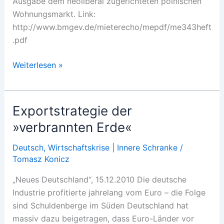
Ausgabe dem neoliberal zugerichteten polnischen
Wohnungsmarkt. Link:
http://www.bmgev.de/mieterecho/mepdf/me343heft
.pdf
Wohnungsmarkt
Weiterlesen »
in
Polen
Exportstrategie der
»verbrannten Erde«
Deutsch
,
Wirtschaftskrise | Innere Schranke
/
Tomasz Konicz
„Neues Deutschland“, 15.12.2010 Die deutsche
Industrie profitierte jahrelang vom Euro – die Folge
sind Schuldenberge im Süden Deutschland hat
massiv dazu beigetragen, dass Euro-Länder vor