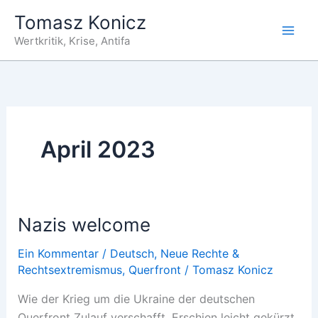
Zum
Tomasz Konicz
Inhalt
Wertkritik, Krise, Antifa
springen
April 2023
Nazis welcome
Ein Kommentar
/
Deutsch
,
Neue Rechte &
Rechtsextremismus
,
Querfront
/
Tomasz Konicz
Wie der Krieg um die Ukraine der deutschen
Querfront Zulauf verschafft. Erschien leicht gekürzt