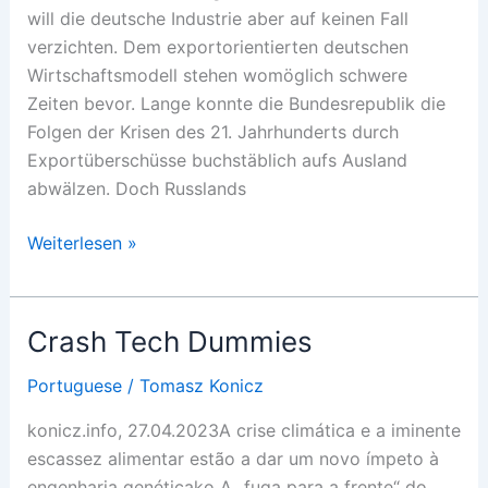
will die deutsche Industrie aber auf keinen Fall
verzichten. Dem exportorientierten deutschen
Wirtschaftsmodell stehen womöglich schwere
Zeiten bevor. Lange konnte die Bundesrepublik die
Folgen der Krisen des 21. Jahrhunderts durch
Exportüberschüsse buchstäblich aufs Ausland
abwälzen. Doch Russlands
Richtung
Weiterlesen »
Rivalität
Crash Tech Dummies
Portuguese
/
Tomasz Konicz
konicz.info, 27.04.2023A crise climática e a iminente
escassez alimentar estão a dar um novo ímpeto à
engenharia genéticako A „fuga para a frente“ do