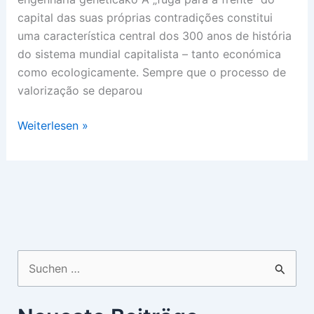
capital das suas próprias contradições constitui
uma característica central dos 300 anos de história
do sistema mundial capitalista – tanto económica
como ecologicamente. Sempre que o processo de
valorização se deparou
Crash
Weiterlesen »
Tech
Dummies
Suchen
nach: