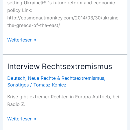
setting Ukraineâ€™s future reform and economic
policy Link:
http://cosmonautmonkey.com/2014/03/30/ukraine-
the-greece-of-the-east/
Ukraine:
Weiterlesen »
The
Greece
of
Interview Rechtsextremismus
the
East?
Deutsch
,
Neue Rechte & Rechtsextremismus
,
Sonstiges
/
Tomasz Konicz
Krise gibt extremer Rechten in Europa Auftrieb, bei
Radio Z.
Interview
Weiterlesen »
Rechtsextremismus