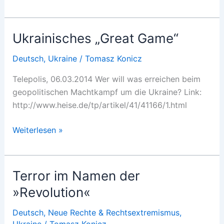
vor
dem
Burnout
Ukrainisches „Great Game“
Deutsch
,
Ukraine
/
Tomasz Konicz
Telepolis, 06.03.2014 Wer will was erreichen beim
geopolitischen Machtkampf um die Ukraine? Link:
http://www.heise.de/tp/artikel/41/41166/1.html
Ukrainisches
Weiterlesen »
„Great
Game“
Terror im Namen der
»Revolution«
Deutsch
,
Neue Rechte & Rechtsextremismus
,
Ukraine
/
Tomasz Konicz