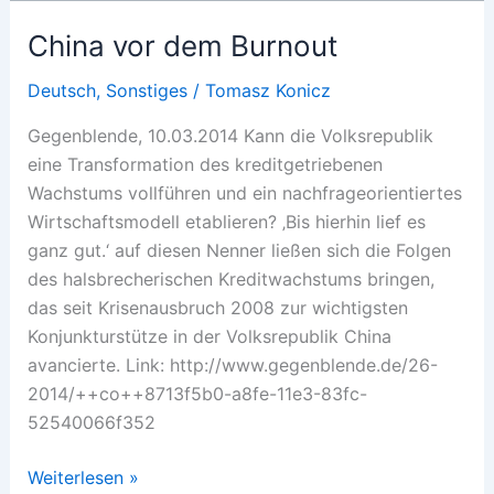
als
Griechenland
China vor dem Burnout
des
Ostens?
Deutsch
,
Sonstiges
/
Tomasz Konicz
Gegenblende, 10.03.2014 Kann die Volksrepublik
eine Transformation des kreditgetriebenen
Wachstums vollführen und ein nachfrageorientiertes
Wirtschaftsmodell etablieren? ‚Bis hierhin lief es
ganz gut.‘ auf diesen Nenner ließen sich die Folgen
des halsbrecherischen Kreditwachstums bringen,
das seit Krisenausbruch 2008 zur wichtigsten
Konjunkturstütze in der Volksrepublik China
avancierte. Link: http://www.gegenblende.de/26-
2014/++co++8713f5b0-a8fe-11e3-83fc-
52540066f352
China
Weiterlesen »