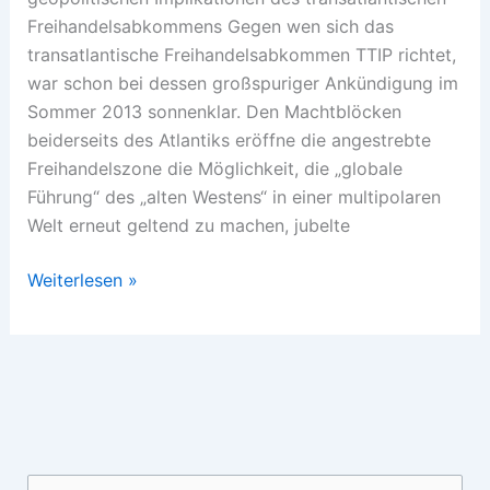
Freihandelsabkommens Gegen wen sich das
transatlantische Freihandelsabkommen TTIP richtet,
war schon bei dessen großspuriger Ankündigung im
Sommer 2013 sonnenklar. Den Machtblöcken
beiderseits des Atlantiks eröffne die angestrebte
Freihandelszone die Möglichkeit, die „globale
Führung“ des „alten Westens“ in einer multipolaren
Welt erneut geltend zu machen, jubelte
Mit
Weiterlesen »
TTIP
zurück
in
die
imperiale
Vergangenheit