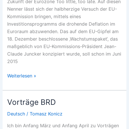
Zukunft der Eurozone Too little, too late. Auf diesen
Nenner lässt sich der halbherzige Versuch der EU-
Kommission bringen, mittels eines
Investitionsprogramms die drohende Deflation im
Euroraum abzuwenden. Das auf dem EU-Gipfel am
18. Dezember beschlossene ‚Wachstumspaket‘, das
maßgeblich von EU-Kommissions-Präsident Jean-
Claude Juncker konzipiert wurde, soll schon im Juni
2015
Europa
Weiterlesen »
und
die
Deflation
Vorträge BRD
Deutsch
/
Tomasz Konicz
Ich bin Anfang März und Anfang April zu Vorträgen