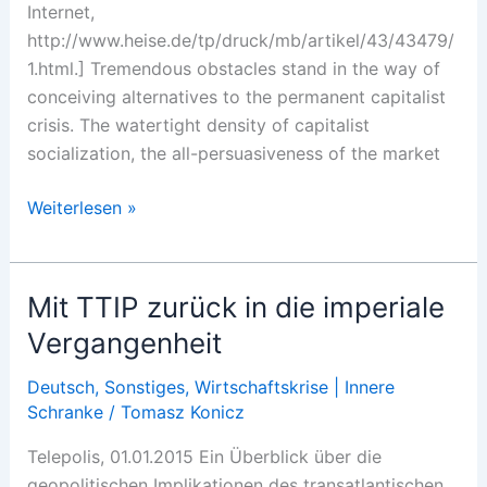
Internet,
http://www.heise.de/tp/druck/mb/artikel/43/43479/
1.html.] Tremendous obstacles stand in the way of
conceiving alternatives to the permanent capitalist
crisis. The watertight density of capitalist
socialization, the all-persuasiveness of the market
WAYS
Weiterlesen »
OUT
OF
CAPITALISM
Mit TTIP zurück in die imperiale
Vergangenheit
Deutsch
,
Sonstiges
,
Wirtschaftskrise | Innere
Schranke
/
Tomasz Konicz
Telepolis, 01.01.2015 Ein Überblick über die
geopolitischen Implikationen des transatlantischen