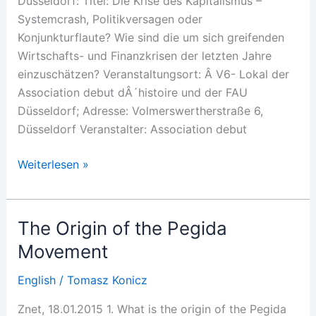
Düsseldorf: Titel: Die Krise des Kapitalismus –
Systemcrash, Politikversagen oder
Konjunkturflaute? Wie sind die um sich greifenden
Wirtschafts- und Finanzkrisen der letzten Jahre
einzuschätzen? Veranstaltungsort: Â V6- Lokal der
Association debut dÂ´histoire und der FAU
Düsseldorf; Adresse: Volmerswertherstraße 6,
Düsseldorf Veranstalter: Association debut
Vorträge
Weiterlesen »
März
The Origin of the Pegida
Movement
English
/
Tomasz Konicz
Znet, 18.01.2015 1. What is the origin of the Pegida