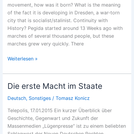
movement, how was it born? What is the meaning
of the fact it is developing in Dresden, a war-torn
city that is socialist/stalinist. Continuity with
History? Pegida started around 13 Weeks ago with
marches of several thousand people, but these
marches grew very quickly. There
The
Weiterlesen »
Origin
of
the
Die erste Macht im Staate
Pegida
Movement
Deutsch
,
Sonstiges
/
Tomasz Konicz
Telepolis, 17.01.2015 Ein kurzer Überblick über
Geschichte, Gegenwart und Zukunft der
Massenmedien „Lügenpresse“ ist zu einem beliebten
Schlagwort der Neuen Deutschen Rechten