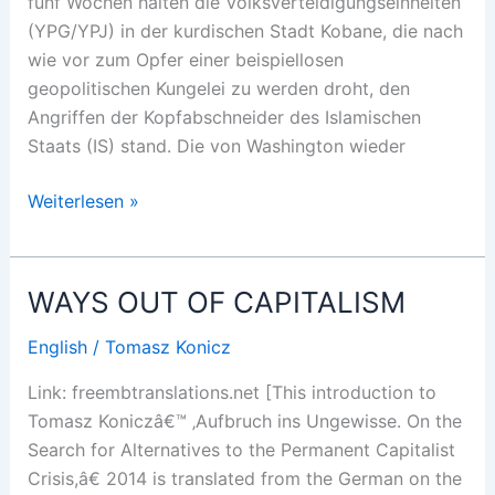
fünf Wochen halten die Volksverteidigungseinheiten
(YPG/YPJ) in der kurdischen Stadt Kobane, die nach
wie vor zum Opfer einer beispiellosen
geopolitischen Kungelei zu werden droht, den
Angriffen der Kopfabschneider des Islamischen
Staats (IS) stand. Die von Washington wieder
New
Weiterlesen »
World
Order
WAYS OUT OF CAPITALISM
English
/
Tomasz Konicz
Link: freembtranslations.net [This introduction to
Tomasz Koniczâ€™ ‚Aufbruch ins Ungewisse. On the
Search for Alternatives to the Permanent Capitalist
Crisis,â€ 2014 is translated from the German on the