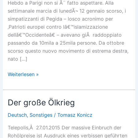
Hebdo a Parigi non si Ã¨ fatto aspettare. Alla
settimanale marcia di lunedÃ¬ 12 gennaio scorso, i
simpatizzanti di Pegida – losco acronimo per
‚Patrioti europei contro lâ€™islamizzazione
dellâ€™Occidenteâ€ – avevano giÃ raddoppiato
passando da 10mila a 25mila persone. Da ottobre
scorso questo nuovo movimento di estrema destra,
nato […]
Patrioti
Weiterlesen »
contro
lâ€™Islam,
lâ€™intervista
Der große Ölkrieg
a
Tomasz
Deutsch
,
Sonstiges
/
Tomasz Konicz
Konicz
Telepolis,Â 27.01.2015 Der massive Einbruch der
Rohölpreise ist Ausdruck eines verbissen geführten