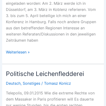
eingeladen worden: Am 2. März werde ich in
Düsseldorf, am 3. März in Koblenz referieren. Vom
3. bis zum 5. April beteilige ich mich an einer
Konferenz in Hamburg. Falls noch andere Gruppen
aus den betreffenden Regionen Interesse an
weiteren Referaten/Diskussionen in den jeweiligen
Zeiträumen haben
Vorträge
Weiterlesen »
BRD
Politische Leichenfledderei
Deutsch
,
Sonstiges
/
Tomasz Konicz
Telepolis, 09.01.2015 Wie die extreme Rechte von
dem Massaker in Paris profitieren will Es dauerte
nur wenige Stunden, bis die ersten rechten