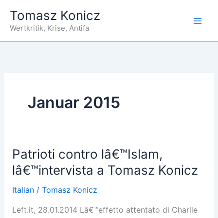
Zum
Tomasz Konicz
Inhalt
Wertkritik, Krise, Antifa
springen
Januar 2015
Patrioti contro lâ€™Islam,
lâ€™intervista a Tomasz Konicz
Italian
/
Tomasz Konicz
Left.it, 28.01.2014 Lâ€™effetto attentato di Charlie