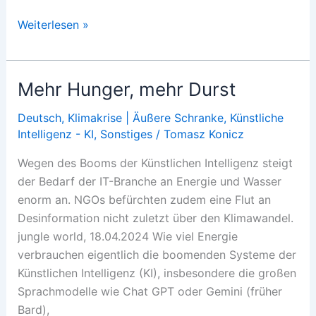
Zum
Weiterlesen »
ewigen
Krieg
Mehr Hunger, mehr Durst
Deutsch
,
Klimakrise | Äußere Schranke
,
Künstliche
Intelligenz - KI
,
Sonstiges
/
Tomasz Konicz
Wegen des Booms der Künstlichen Intelligenz steigt
der Bedarf der IT-Branche an Energie und Wasser
enorm an. NGOs befürchten zudem eine Flut an
Desinformation nicht zuletzt über den Klimawandel.
jungle world, 18.04.2024 Wie viel Energie
verbrauchen eigentlich die boomenden Systeme der
Künstlichen Intelligenz (KI), insbesondere die großen
Sprachmodelle wie Chat GPT oder Gemini (früher
Bard),