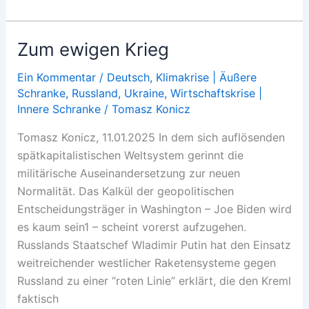
muss
in
Flammen
Zum ewigen Krieg
stehen!
Ein Kommentar
/
Deutsch
,
Klimakrise | Äußere
Schranke
,
Russland
,
Ukraine
,
Wirtschaftskrise |
Innere Schranke
/
Tomasz Konicz
Tomasz Konicz, 11.01.2025 In dem sich auflösenden
spätkapitalistischen Weltsystem gerinnt die
militärische Auseinandersetzung zur neuen
Normalität. Das Kalkül der geopolitischen
Entscheidungsträger in Washington – Joe Biden wird
es kaum sein1 – scheint vorerst aufzugehen.
Russlands Staatschef Wladimir Putin hat den Einsatz
weitreichender westlicher Raketensysteme gegen
Russland zu einer “roten Linie” erklärt, die den Kreml
faktisch