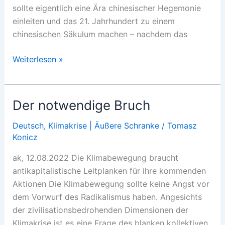
sollte eigentlich eine Ära chinesischer Hegemonie
einleiten und das 21. Jahrhundert zu einem
chinesischen Säkulum machen – nachdem das
China:
Weiterlesen »
Mehrfachkrise
statt
Hegemonie
Der notwendige Bruch
Deutsch
,
Klimakrise | Äußere Schranke
/
Tomasz
Konicz
ak, 12.08.2022 Die Klimabewegung braucht
antikapitalistische Leitplanken für ihre kommenden
Aktionen Die Klimabewegung sollte keine Angst vor
dem Vorwurf des Radikalismus haben. Angesichts
der zivilisationsbedrohenden Dimensionen der
Klimakrise ist es eine Frage des blanken kollektiven