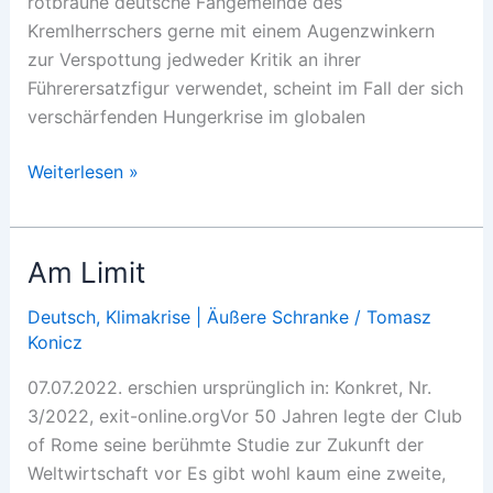
rotbraune deutsche Fangemeinde des
Kremlherrschers gerne mit einem Augenzwinkern
zur Verspottung jedweder Kritik an ihrer
Führerersatzfigur verwendet, scheint im Fall der sich
verschärfenden Hungerkrise im globalen
Ruhm
Weiterlesen »
und
Ähre
Am Limit
Deutsch
,
Klimakrise | Äußere Schranke
/
Tomasz
Konicz
07.07.2022. erschien ursprünglich in: Konkret, Nr.
3/2022, exit-online.orgVor 50 Jahren legte der Club
of Rome seine berühmte Studie zur Zukunft der
Weltwirtschaft vor Es gibt wohl kaum eine zweite,