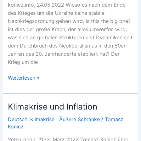
konicz.info, 24.05.2022 Wieso es nach dem Ende
des Krieges um die Ukraine keine stabile
Nachkriegsordnung geben wird. Is this the big one?
Ist dies der große Krach, der alles umwerfen wird,
was sich an globalen Strukturen und Dynamiken seit
dem Durchbruch des Neoliberalismus in den 80er-
Jahren des 20. Jahrhunderts etabliert hat? Der
Krieg um die
Eine
Weiterlesen »
neue
Krisenqualität
Klimakrise und Inflation
Deutsch
,
Klimakrise | Äußere Schranke
/
Tomasz
Konicz
Versorgerin, #133, März 2022 Tomasz Konicz über