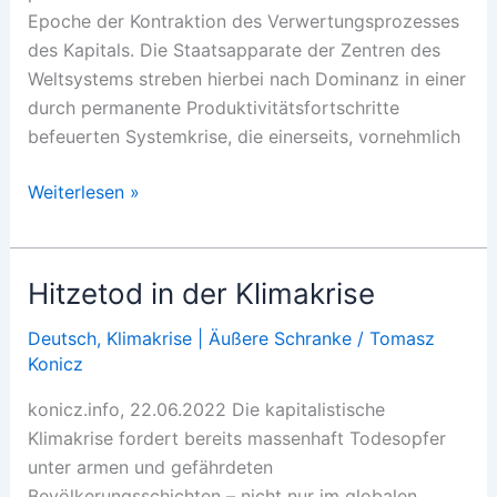
Epoche der Kontraktion des Verwertungsprozesses
des Kapitals. Die Staatsapparate der Zentren des
Weltsystems streben hierbei nach Dominanz in einer
durch permanente Produktivitätsfortschritte
befeuerten Systemkrise, die einerseits, vornehmlich
Was
Weiterlesen »
ist
Krisenimperialismus?
Hitzetod in der Klimakrise
Deutsch
,
Klimakrise | Äußere Schranke
/
Tomasz
Konicz
konicz.info, 22.06.2022 Die kapitalistische
Klimakrise fordert bereits massenhaft Todesopfer
unter armen und gefährdeten
Bevölkerungsschichten – nicht nur im globalen