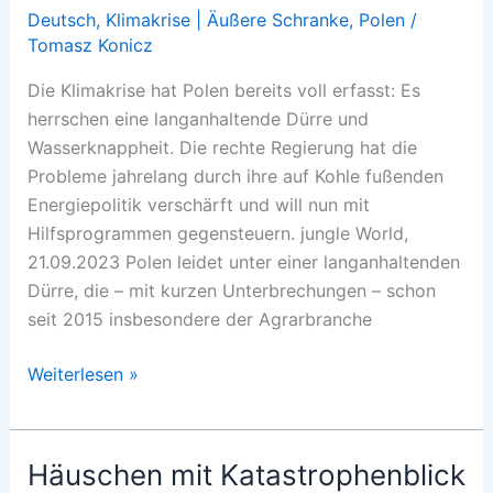
Deutsch
,
Klimakrise | Äußere Schranke
,
Polen
/
Tomasz Konicz
Die Klimakrise hat Polen bereits voll erfasst: Es
herrschen eine langanhaltende Dürre und
Wasserknappheit. Die rechte Regierung hat die
Probleme jahrelang durch ihre auf Kohle fußenden
Energiepolitik verschärft und will nun mit
Hilfsprogrammen gegensteuern. jungle World,
21.09.2023 Polen leidet unter einer langanhaltenden
Dürre, die – mit kurzen Unterbrechungen – schon
seit 2015 insbesondere der Agrarbranche
Das
Weiterlesen »
Steppenland
von
nebenan
Häuschen mit Katastrophenblick