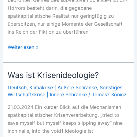
Horrors besteht darin, die gegebene
spätkapitalistische Realität nur geringfügig zu
überspitzen, nur einige Momente der Gesellschaft
ins Reich der Fiktion zu überführen.
KI
Weiterlesen »
und
Krisenverwaltung
Was ist Krisenideologie?
Deutsch
,
Klimakrise | Äußere Schranke
,
Sonstiges
,
Wirtschaftskrise | Innere Schranke
/
Tomasz Konicz
21.03.2024 Ein kurzer Blick auf die Mechanismen
spätkapitalistischer Krisenverarbeitung. „tried to
save myself but myself keeps slipping away“ nine
inch nails, into the void1 Ideologie ist