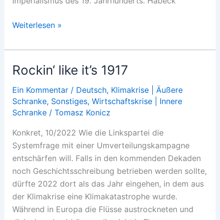
Imperialismus des 19. Jahrhunderts. Habeck
Nachhaltig
Weiterlesen »
plündern
Rockin‘ like it’s 1917
Ein Kommentar
/
Deutsch
,
Klimakrise | Äußere
Schranke
,
Sonstiges
,
Wirtschaftskrise | Innere
Schranke
/
Tomasz Konicz
Konkret, 10/2022 Wie die Linkspartei die
Systemfrage mit einer Umverteilungskampagne
entschärfen will. Falls in den kommenden Dekaden
noch Geschichtsschreibung betrieben werden sollte,
dürfte 2022 dort als das Jahr eingehen, in dem aus
der Klimakrise eine Klimakatastrophe wurde.
Während in Europa die Flüsse austrockneten und