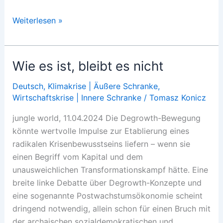
Mehr
Weiterlesen »
Hunger,
mehr
Durst
Wie es ist, bleibt es nicht
Deutsch
,
Klimakrise | Äußere Schranke
,
Wirtschaftskrise | Innere Schranke
/
Tomasz Konicz
jungle world, 11.04.2024 Die Degrowth-Bewegung
könnte wertvolle Impulse zur Etablierung eines
radikalen Krisenbewusstseins liefern – wenn sie
einen Begriff vom Kapital und dem
unausweichlichen Transformationskampf hätte. Eine
breite linke Debatte über Degrowth-Konzepte und
eine sogenannte Postwachstumsökonomie scheint
dringend notwendig, allein schon für einen Bruch mit
der archaischen sozialdemokratischen und