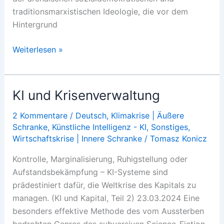
traditionsmarxistischen Ideologie, die vor dem
Hintergrund
Wie
Weiterlesen »
es
ist,
bleibt
KI und Krisenverwaltung
es
nicht
2 Kommentare
/
Deutsch
,
Klimakrise | Äußere
Schranke
,
Künstliche Intelligenz - KI
,
Sonstiges
,
Wirtschaftskrise | Innere Schranke
/
Tomasz Konicz
Kontrolle, Marginalisierung, Ruhigstellung oder
Aufstandsbekämpfung – KI-Systeme sind
prädestiniert dafür, die Weltkrise des Kapitals zu
managen. (KI und Kapital, Teil 2) 23.03.2024 Eine
besonders effektive Methode des vom Aussterben
bedrohten Genres des subversiven Science-Fiction-