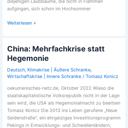
diejenigen Laubbäume, die nicht in Flammen
aufgingen, sich schon im Hochsommer
Rockin‘
Weiterlesen »
like
it’s
1917
China: Mehrfachkrise statt
Hegemonie
Deutsch
,
Klimakrise | Äußere Schranke
,
Wirtschaftskrise | Innere Schranke
/
Tomasz Konicz
oekumenisches-netz.de, Oktober 2022 Wieso die
staatskapitalistische Volksrepublik nicht in der Lage
sein wird, die USA als Hegemonialmacht zu beerben
Tomasz Konicz Die 2013 ins Leben gerufene „Neue
Seidenstraße“, ein ehrgeiziges Investitionsprogramm
Pekings in Entwicklungs- und Schwellenländern,