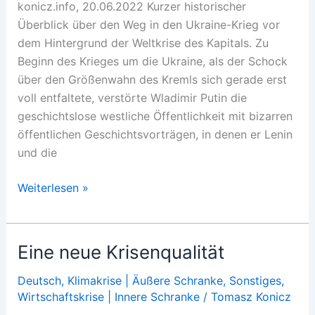
konicz.info, 20.06.2022 Kurzer historischer
Überblick über den Weg in den Ukraine-Krieg vor
dem Hintergrund der Weltkrise des Kapitals. Zu
Beginn des Krieges um die Ukraine, als der Schock
über den Größenwahn des Kremls sich gerade erst
voll entfaltete, verstörte Wladimir Putin die
geschichtslose westliche Öffentlichkeit mit bizarren
öffentlichen Geschichtsvorträgen, in denen er Lenin
und die
Zerrissen
Weiterlesen »
zwischen
Ost
und
Eine neue Krisenqualität
West
Deutsch
,
Klimakrise | Äußere Schranke
,
Sonstiges
,
Wirtschaftskrise | Innere Schranke
/
Tomasz Konicz