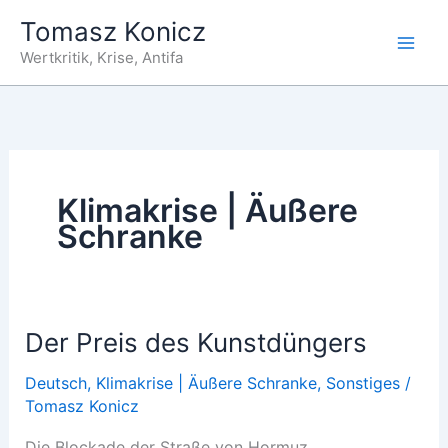
Zum
Tomasz Konicz
Inhalt
Wertkritik, Krise, Antifa
springen
Klimakrise | Äußere
Schranke
Der Preis des Kunstdüngers
Deutsch
,
Klimakrise | Äußere Schranke
,
Sonstiges
/
Tomasz Konicz
Die Blockade der Straße von Hormuz,