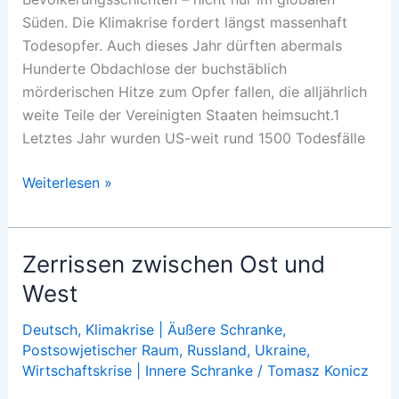
Süden. Die Klimakrise fordert längst massenhaft
Todesopfer. Auch dieses Jahr dürften abermals
Hunderte Obdachlose der buchstäblich
mörderischen Hitze zum Opfer fallen, die alljährlich
weite Teile der Vereinigten Staaten heimsucht.1
Letztes Jahr wurden US-weit rund 1500 Todesfälle
Hitzetod
Weiterlesen »
in
der
Klimakrise
Zerrissen zwischen Ost und
West
Deutsch
,
Klimakrise | Äußere Schranke
,
Postsowjetischer Raum
,
Russland
,
Ukraine
,
Wirtschaftskrise | Innere Schranke
/
Tomasz Konicz