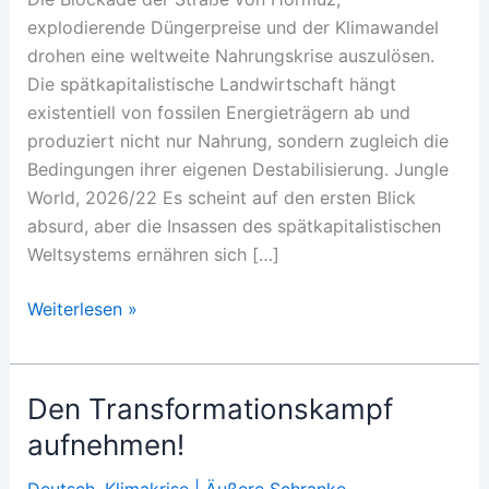
explodierende Düngerpreise und der Klimawandel
drohen eine weltweite Nahrungskrise auszulösen.
Die spätkapitalistische Landwirtschaft hängt
existentiell von fossilen Energieträgern ab und
produziert nicht nur Nahrung, sondern zugleich die
Bedingungen ihrer eigenen Destabilisierung. Jungle
World, 2026/22 Es scheint auf den ersten Blick
absurd, aber die Insassen des spätkapitalistischen
Weltsystems ernähren sich […]
Der
Weiterlesen »
Preis
des
Kunstdüngers
Den Transformationskampf
aufnehmen!
Deutsch
,
Klimakrise | Äußere Schranke
,