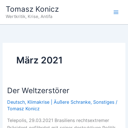
Zum
Tomasz Konicz
Inhalt
Wertkritik, Krise, Antifa
springen
März 2021
Der Weltzerstörer
Deutsch
,
Klimakrise | Äußere Schranke
,
Sonstiges
/
Tomasz Konicz
Telepolis, 29.03.2021 Brasiliens rechtsextremer
Präsident gefährdet mit seiner destruktiven Politik