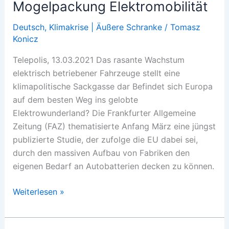
Mogelpackung Elektromobilität
Leben
im
Deutsch
,
Klimakrise | Äußere Schranke
/
Tomasz
Konicz
Falschen
Telepolis, 13.03.2021 Das rasante Wachstum
elektrisch betriebener Fahrzeuge stellt eine
klimapolitische Sackgasse dar Befindet sich Europa
auf dem besten Weg ins gelobte
Elektrowunderland? Die Frankfurter Allgemeine
Zeitung (FAZ) thematisierte Anfang März eine jüngst
publizierte Studie, der zufolge die EU dabei sei,
durch den massiven Aufbau von Fabriken den
eigenen Bedarf an Autobatterien decken zu können.
Mogelpackung
Weiterlesen »
Elektromobilität