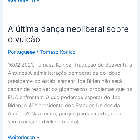
Weiterlesen »
Kontinuität
A última dança neoliberal sobre
o vulcão
Portuguese
/
Tomasz Konicz
16.02.2021, Tomasz Konicz, Tradução de Boaventura
Antunes A administração democrática do idoso
presidente do establishment Joe Biden não será
capaz de resolver os gigantescos problemas que os
EUA enfrentam O que podemos esperar de Joe
Biden, o 46º presidente dos Estados Unidos da
América? Não muito, porque parece certo, dado o
seu avançado declínio mental,
A
Weiterlesen »