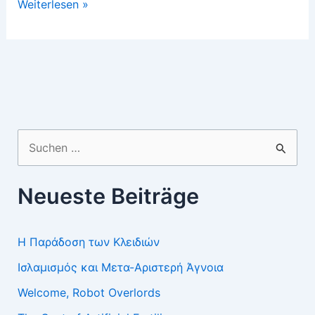
Türkisierung
Weiterlesen »
und
Islamisierung
in
Nordsyrien
Suchen
nach:
Neueste Beiträge
Η Παράδοση των Κλειδιών
Ισλαμισμός και Μετα-Αριστερή Άγνοια
Welcome, Robot Overlords