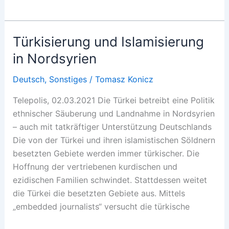
última
dança
neoliberal
Türkisierung und Islamisierung
sobre
in Nordsyrien
o
vulcão
Deutsch
,
Sonstiges
/
Tomasz Konicz
Telepolis, 02.03.2021 Die Türkei betreibt eine Politik
ethnischer Säuberung und Landnahme in Nordsyrien
– auch mit tatkräftiger Unterstützung Deutschlands
Die von der Türkei und ihren islamistischen Söldnern
besetzten Gebiete werden immer türkischer. Die
Hoffnung der vertriebenen kurdischen und
ezidischen Familien schwindet. Stattdessen weitet
die Türkei die besetzten Gebiete aus. Mittels
„embedded journalists“ versucht die türkische