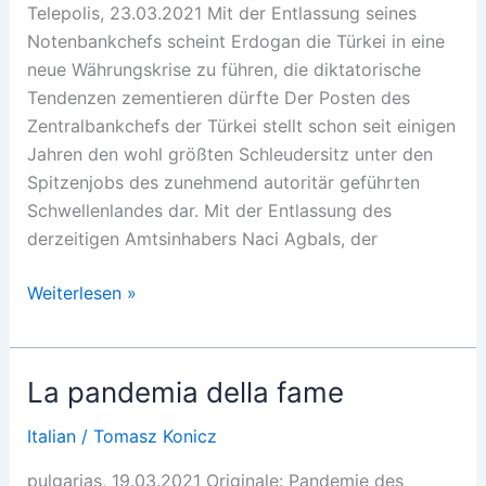
Telepolis, 23.03.2021 Mit der Entlassung seines
Notenbankchefs scheint Erdogan die Türkei in eine
neue Währungskrise zu führen, die diktatorische
Tendenzen zementieren dürfte Der Posten des
Zentralbankchefs der Türkei stellt schon seit einigen
Jahren den wohl größten Schleudersitz unter den
Spitzenjobs des zunehmend autoritär geführten
Schwellenlandes dar. Mit der Entlassung des
derzeitigen Amtsinhabers Naci Agbals, der
Türkische
Weiterlesen »
Quadratur
des
Kreises
La pandemia della fame
Italian
/
Tomasz Konicz
pulgarias, 19.03.2021 Originale: Pandemie des