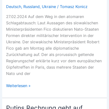
Deutsch
,
Russland
,
Ukraine
/
Tomasz Konicz
27.02.2024 Auf dem Weg in den atomaren
Schlagabtausch: Laut Aussagen des slowakischen
Ministerpräsidenten Fico diskutieren Nato-Staaten
Formen direkter militärischer Intervention in der
Ukraine. Der slowakische Ministerpräsident Robert
Fico gab am Montag alle diplomatische
Zurückhaltung auf. Der als prorussisch geltende
Regierungschef erklärte kurz vor dem europäischen
Gipfeltreffen in Paris, dass mehrere Staaten der
Nato und der
Westen
Weiterlesen »
vor
Intervention
in
Putins Rechnung geht auf