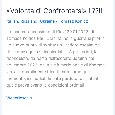
Ende
«Volontà di Confrontarsi» !!??!!
Italian
,
Russland
,
Ukraine
/
Tomasz Konicz
La mancata occasione di Kiev?29.01.2023, di
Tomasz Konicz Per l’Ucraina, nella guerra si profila
un nuovo punto di svolta: un’ulteriore escalation
dalle conseguenze incalcolabili. A posteriori, la
riconquista, da parte dell’esercito ucraino nel
novembre 2022, della città meridionale di Kherson
verrà probabilmente identificata come quel
momento, irrimediabilmente perduto, durante il
quale prevalevano le condizioni ottimali
«Volontà
Weiterlesen »
di
Confrontarsi»