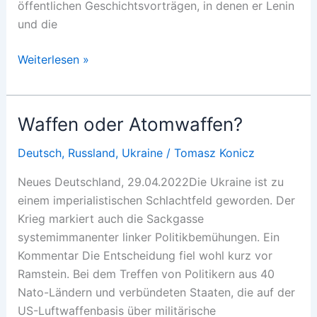
öffentlichen Geschichtsvorträgen, in denen er Lenin
und die
Zerrissen
Weiterlesen »
zwischen
Ost
und
Waffen oder Atomwaffen?
West
Deutsch
,
Russland
,
Ukraine
/
Tomasz Konicz
Neues Deutschland, 29.04.2022Die Ukraine ist zu
einem imperialistischen Schlachtfeld geworden. Der
Krieg markiert auch die Sackgasse
systemimmanenter linker Politikbemühungen. Ein
Kommentar Die Entscheidung fiel wohl kurz vor
Ramstein. Bei dem Treffen von Politikern aus 40
Nato-Ländern und verbündeten Staaten, die auf der
US-Luftwaffenbasis über militärische