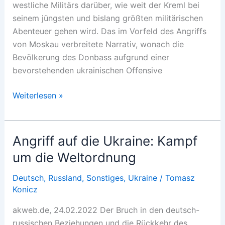
westliche Militärs darüber, wie weit der Kreml bei
seinem jüngsten und bislang größten militärischen
Abenteuer gehen wird. Das im Vorfeld des Angriffs
von Moskau verbreitete Narrativ, wonach die
Bevölkerung des Donbass aufgrund einer
bevorstehenden ukrainischen Offensive
Der
Weiterlesen »
Appetit
kommt
beim
Angriff auf die Ukraine: Kampf
Essen
um die Weltordnung
Deutsch
,
Russland
,
Sonstiges
,
Ukraine
/
Tomasz
Konicz
akweb.de, 24.02.2022 Der Bruch in den deutsch-
russischen Beziehungen und die Rückkehr des