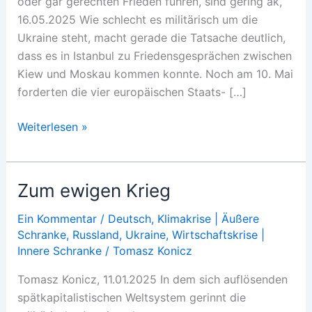
oder gar gerechten Frieden führen, sind gering ak,
16.05.2025 Wie schlecht es militärisch um die
Ukraine steht, macht gerade die Tatsache deutlich,
dass es in Istanbul zu Friedensgesprächen zwischen
Kiew und Moskau kommen konnte. Noch am 10. Mai
forderten die vier europäischen Staats- […]
Russland
Weiterlesen »
hat
es
nicht
Zum ewigen Krieg
eilig
Ein Kommentar
/
Deutsch
,
Klimakrise | Äußere
Schranke
,
Russland
,
Ukraine
,
Wirtschaftskrise |
Innere Schranke
/
Tomasz Konicz
Tomasz Konicz, 11.01.2025 In dem sich auflösenden
spätkapitalistischen Weltsystem gerinnt die