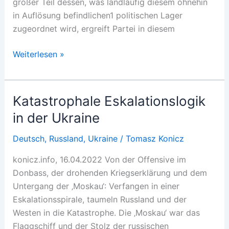
großer Teil dessen, was landläufig diesem ohnehin
in Auflösung befindlichen1 politischen Lager
zugeordnet wird, ergreift Partei in diesem
Krisenimperialismus
Weiterlesen »
und
Krisenideologie
Katastrophale Eskalationslogik
in der Ukraine
Deutsch
,
Russland
,
Ukraine
/
Tomasz Konicz
konicz.info, 16.04.2022 Von der Offensive im
Donbass, der drohenden Kriegserklärung und dem
Untergang der ‚Moskau‘: Verfangen in einer
Eskalationsspirale, taumeln Russland und der
Westen in die Katastrophe. Die ‚Moskau‘ war das
Flaggschiff und der Stolz der russischen