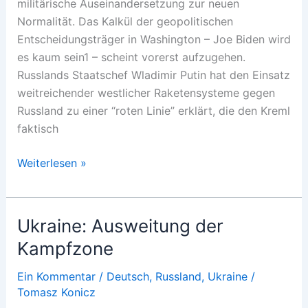
militärische Auseinandersetzung zur neuen
Normalität. Das Kalkül der geopolitischen
Entscheidungsträger in Washington – Joe Biden wird
es kaum sein1 – scheint vorerst aufzugehen.
Russlands Staatschef Wladimir Putin hat den Einsatz
weitreichender westlicher Raketensysteme gegen
Russland zu einer “roten Linie” erklärt, die den Kreml
faktisch
Zum
Weiterlesen »
ewigen
Krieg
Ukraine: Ausweitung der
Kampfzone
Ein Kommentar
/
Deutsch
,
Russland
,
Ukraine
/
Tomasz Konicz