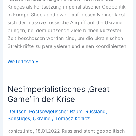
Krieges als Fortsetzung imperialistischer Geopolitik
in Europa Shock and awe – auf diesen Nenner lässt
sich der massive russische Angriff auf die Ukraine
bringen, bei dem dutzende Ziele binnen kürzester
Zeit beschossen worden sind, um die ukrainischen
Streitkräfte zu paralysieren und einen koordinierten
Angriff
Weiterlesen »
auf
die
Ukraine:
Neoimperialistisches ‚Great
Kampf
Game‘ in der Krise
um
die
Deutsch
,
Postsowjetischer Raum
,
Russland
,
Weltordnung
Sonstiges
,
Ukraine
/
Tomasz Konicz
konicz.info, 18.01.2022 Russland steht geopolitisch