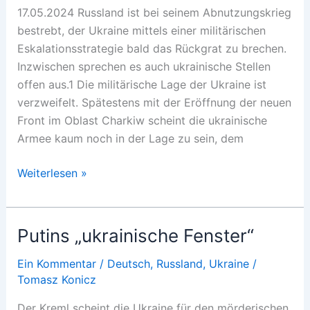
17.05.2024 Russland ist bei seinem Abnutzungskrieg
bestrebt, der Ukraine mittels einer militärischen
Eskalationsstrategie bald das Rückgrat zu brechen.
Inzwischen sprechen es auch ukrainische Stellen
offen aus.1 Die militärische Lage der Ukraine ist
verzweifelt. Spätestens mit der Eröffnung der neuen
Front im Oblast Charkiw scheint die ukrainische
Armee kaum noch in der Lage zu sein, dem
Ukraine:
Weiterlesen »
Ausweitung
der
Kampfzone
Putins „ukrainische Fenster“
Ein Kommentar
/
Deutsch
,
Russland
,
Ukraine
/
Tomasz Konicz
Der Kreml scheint die Ukraine für den mörderischen