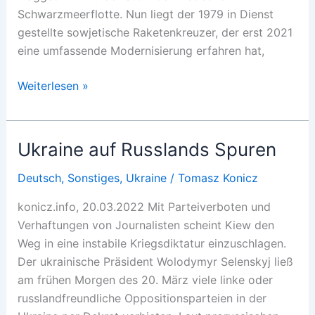
Schwarzmeerflotte. Nun liegt der 1979 in Dienst
gestellte sowjetische Raketenkreuzer, der erst 2021
eine umfassende Modernisierung erfahren hat,
Katastrophale
Weiterlesen »
Eskalationslogik
in
der
Ukraine auf Russlands Spuren
Ukraine
Deutsch
,
Sonstiges
,
Ukraine
/
Tomasz Konicz
konicz.info, 20.03.2022 Mit Parteiverboten und
Verhaftungen von Journalisten scheint Kiew den
Weg in eine instabile Kriegsdiktatur einzuschlagen.
Der ukrainische Präsident Wolodymyr Selenskyj ließ
am frühen Morgen des 20. März viele linke oder
russlandfreundliche Oppositionsparteien in der