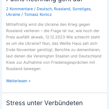
der
Ukraine?
2 Kommentare
/
Deutsch
,
Russland
,
Sonstiges
,
Ukraine
/
Tomasz Konicz
Mittelfristig wird die Ukraine den Krieg gegen
Russland verlieren – die Frage ist nur, wie hoch der
Preis ausfällt akweb, 12.12.2023 Wie schlecht steht
es um die Ukraine? Nun, das Weiße Haus sah sich
Ende November genötigt, Berichte zu dementieren,
laut denen die Vereinigten Staaten und Deutschland
Kiew zur Aufnahme von Friedensgesprächen mit
Russland bewegen
Putins
Weiterlesen »
Rechnung
geht
auf
Stress unter Verbündeten