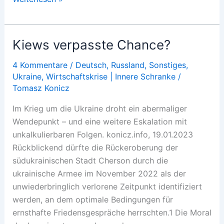
Kämpfe
in
Oblast
Kiews verpasste Chance?
Saporischschja
4 Kommentare
/
Deutsch
,
Russland
,
Sonstiges
,
Ukraine
,
Wirtschaftskrise | Innere Schranke
/
Tomasz Konicz
Im Krieg um die Ukraine droht ein abermaliger
Wendepunkt – und eine weitere Eskalation mit
unkalkulierbaren Folgen. konicz.info, 19.01.2023
Rückblickend dürfte die Rückeroberung der
südukrainischen Stadt Cherson durch die
ukrainische Armee im November 2022 als der
unwiederbringlich verlorene Zeitpunkt identifiziert
werden, an dem optimale Bedingungen für
ernsthafte Friedensgespräche herrschten.1 Die Moral