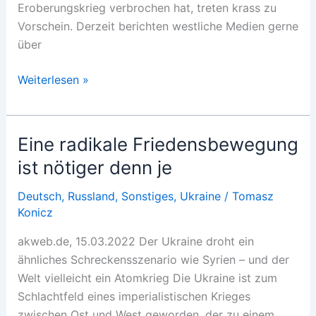
Eroberungskrieg verbrochen hat, treten krass zu
Vorschein. Derzeit berichten westliche Medien gerne
über
Drohender
Weiterlesen »
Kollaps
im
Osten?
Eine radikale Friedensbewegung
ist nötiger denn je
Deutsch
,
Russland
,
Sonstiges
,
Ukraine
/
Tomasz
Konicz
akweb.de, 15.03.2022 Der Ukraine droht ein
ähnliches Schreckens­szenario wie Syrien – und der
Welt vielleicht ein Atomkrieg Die Ukraine ist zum
Schlachtfeld eines imperialistischen Krieges
zwischen Ost und West geworden, der zu einem