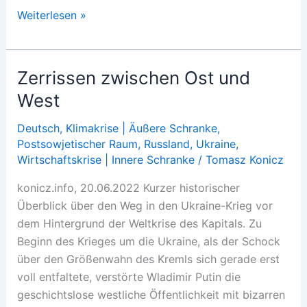
Entrevista
Weiterlesen »
com
Tomasz
Konicz
Zerrissen zwischen Ost und
-
West
Ucrânia:
o
Deutsch
,
Klimakrise | Äußere Schranke
,
“Grande
Postsowjetischer Raum
,
Russland
,
Ukraine
,
Jogo”
Wirtschaftskrise | Innere Schranke
/
Tomasz Konicz
konicz.info, 20.06.2022 Kurzer historischer
Überblick über den Weg in den Ukraine-Krieg vor
dem Hintergrund der Weltkrise des Kapitals. Zu
Beginn des Krieges um die Ukraine, als der Schock
über den Größenwahn des Kremls sich gerade erst
voll entfaltete, verstörte Wladimir Putin die
geschichtslose westliche Öffentlichkeit mit bizarren