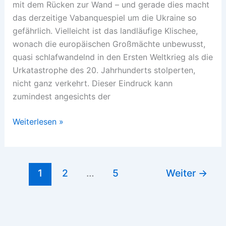
mit dem Rücken zur Wand – und gerade dies macht
das derzeitige Vabanquespiel um die Ukraine so
gefährlich. Vielleicht ist das landläufige Klischee,
wonach die europäischen Großmächte unbewusst,
quasi schlafwandelnd in den Ersten Weltkrieg als die
Urkatastrophe des 20. Jahrhunderts stolperten,
nicht ganz verkehrt. Dieser Eindruck kann
zumindest angesichts der
Neoimperialistisches
Weiterlesen »
‚Great
Game‘
in
1
2
…
5
Weiter
→
der
Krise