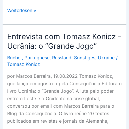
Wendepunkt
Weiterlesen »
in
der
Ukraine?
Entrevista com Tomasz Konicz -
Ucrânia: o “Grande Jogo”
Bücher
,
Portuguese
,
Russland
,
Sonstiges
,
Ukraine
/
Tomasz Konicz
por Marcos Barreira, 19.08.2022 Tomasz Konicz,
que lança em agosto o pela Consequência Editora o
livro Ucrânia: o “Grande Jogo”. A luta pelo poder
entre o Leste e o Ocidente na crise global,
conversou por email com Marcos Barreira para o
Blog da Consequência. O livro reúne 20 textos
publicados em revistas e jornais da Alemanha,