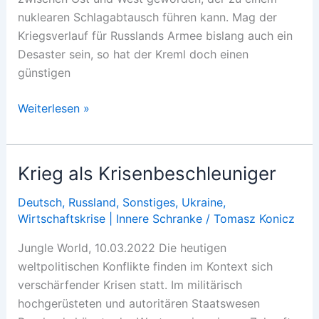
nuklearen Schlagabtausch führen kann. Mag der
Kriegsverlauf für Russlands Armee bislang auch ein
Desaster sein, so hat der Kreml doch einen
günstigen
Eine
Weiterlesen »
radikale
Friedensbewegung
ist
Krieg als Krisenbeschleuniger
nötiger
denn
Deutsch
,
Russland
,
Sonstiges
,
Ukraine
,
Wirtschaftskrise | Innere Schranke
/
Tomasz Konicz
je
Jungle World, 10.03.2022 Die heutigen
weltpolitischen Konflikte finden im Kontext sich
verschärfender Krisen statt. Im militärisch
hochgerüsteten und autoritären Staatswesen