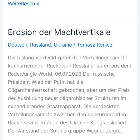
Exit!
Weiterlesen »
Krise
und
Kritik
Erosion der Machtvertikale
der
Warengesellschaft
Deutsch
,
Russland
,
Ukraine
/
Tomasz Konicz
(Heft
Die bislang verdeckt geführten Verteilungskämpfe
20)
konkurrierender Rackets in ­Russland laufen aus dem
RuderJungle World, 06.07.2023 Der russische
Präsident Wladimir Putin hat die
Oligarchenherrschaft gebrochen, aber um den Preis
der Ausbildung neuer oligarchischer Strukturen im
expandierenden Staatsapparat. Die verdeckten
Vertei­lungs­kämpfe zwischen den konkurrierenden
Rackets sind im Zuge des Ukraine-Kriegs eskaliert.
Der Aufstand der Söldnergruppe Wagner zeigte,