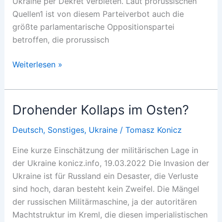
Ukraine per Dekret verbieten. Laut prorussischen
Quellen1 ist von diesem Parteiverbot auch die
größte parlamentarische Oppositionspartei
betroffen, die prorussisch
Ukraine
Weiterlesen »
auf
Russlands
Spuren
Drohender Kollaps im Osten?
Deutsch
,
Sonstiges
,
Ukraine
/
Tomasz Konicz
Eine kurze Einschätzung der militärischen Lage in
der Ukraine konicz.info, 19.03.2022 Die Invasion der
Ukraine ist für Russland ein Desaster, die Verluste
sind hoch, daran besteht kein Zweifel. Die Mängel
der russischen Militärmaschine, ja der autoritären
Machtstruktur im Kreml, die diesen imperialistischen