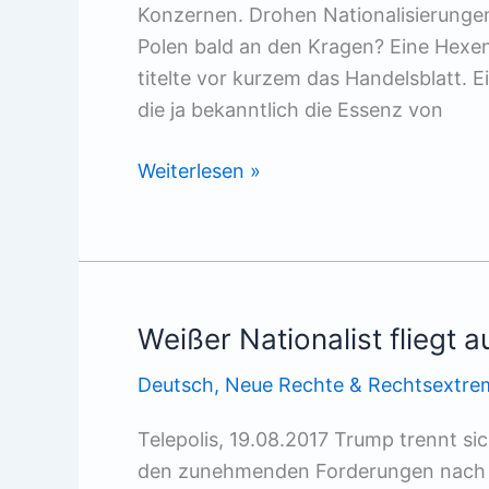
Konzernen. Drohen Nationalisierunge
Polen bald an den Kragen? Eine Hexenj
titelte vor kurzem das Handelsblatt.
die ja bekanntlich die Essenz von
Die
Weiterlesen »
große
„Repolonisierung“
Weißer Nationalist fliegt
Deutsch
,
Neue Rechte & Rechtsextre
Telepolis, 19.08.2017 Trump trennt s
den zunehmenden Forderungen nach 