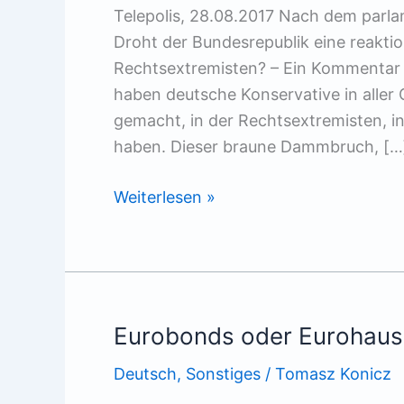
Telepolis, 28.08.2017 Nach dem par
Droht der Bundesrepublik eine reakti
Rechtsextremisten? – Ein Kommentar E
haben deutsche Konservative in aller
gemacht, in der Rechtsextremisten, in
haben. Dieser braune Dammbruch, […
Schwarz-
Weiterlesen »
Braun
macht
mobil
Eurobonds oder Eurohaus
Deutsch
,
Sonstiges
/
Tomasz Konicz