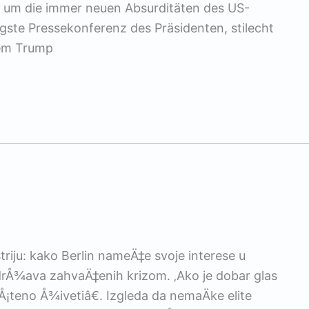
, um die immer neuen Absurditäten des US-
gste Pressekonferenz des Präsidenten, stilecht
dem Trump
iju: kako Berlin nameÄ‡e svoje interese u
 drÅ¾ava zahvaÄ‡enih krizom. ‚Ako je dobar glas
¡teno Å¾ivetiâ€. Izgleda da nemaÄke elite