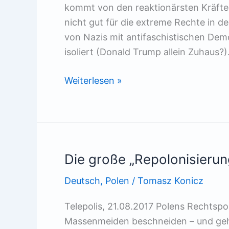
kommt von den reaktionärsten Kräften 
nicht gut für die extreme Rechte in 
von Nazis mit antifaschistischen Dem
isoliert (Donald Trump allein Zuhaus?
Das
Weiterlesen »
Establishment
hinter
den
Rechtspopulisten
Die große „Repolonisierun
Deutsch
,
Polen
/
Tomasz Konicz
Telepolis, 21.08.2017 Polens Rechtspo
Massenmeiden beschneiden – und geh