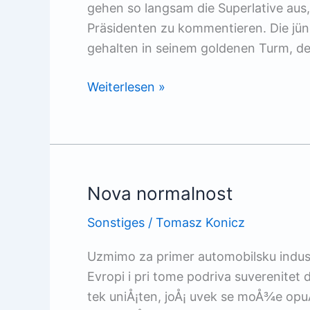
gehen so langsam die Superlative aus
Präsidenten zu kommentieren. Die jün
gehalten in seinem goldenen Turm, 
Donald
Weiterlesen »
Trump
rastet
aus
Nova normalnost
Sonstiges
/
Tomasz Konicz
Uzmimo za primer automobilsku industr
Evropi i pri tome podriva suverenitet
tek uniÅ¡ten, joÅ¡ uvek se moÅ¾e opuÅ