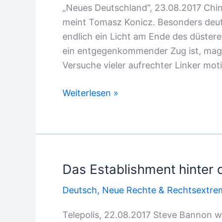
„Neues Deutschland“, 23.08.2017 China
meint Tomasz Konicz. Besonders deutl
endlich ein Licht am Ende des düstere
ein entgegenkommender Zug ist, mag v
Versuche vieler aufrechter Linker motiv
Im
Weiterlesen »
Südosten
nichts
Neues
Das Establishment hinter 
Deutsch
,
Neue Rechte & Rechtsextre
Telepolis, 22.08.2017 Steve Bannon wi