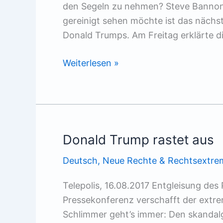
den Segeln zu nehmen? Steve Bannon,
gereinigt sehen möchte ist das nächs
Donald Trumps. Am Freitag erklärte d
Weißer
Weiterlesen »
Nationalist
fliegt
aus
Weißem
Haus
Donald Trump rastet aus
Deutsch
,
Neue Rechte & Rechtsextre
Telepolis, 16.08.2017 Entgleisung de
Pressekonferenz verschafft der extr
Schlimmer geht’s immer: Den skandal