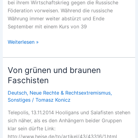
bei ihrem Wirtschaftskrieg gegen die Russische
Föderation vorweisen. Während die russische
Währung immer weiter abstürzt und Ende
September mit einem Kurs von 39
Machtkampf
Weiterlesen »
auf
der
Titanic
Von grünen und braunen
Faschisten
Deutsch
,
Neue Rechte & Rechtsextremismus
,
Sonstiges
/
Tomasz Konicz
Telepolis, 13.11.2014 Hooligans und Salafisten stehen
sich näher, als es den Anhängern beider Gruppen
klar sein dürfte Link:
http://www.heise.de/tp/artikel/43/43316/1.html