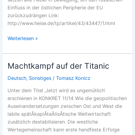
Einfluss in der östlichen Peripherie der EU
zurückzudrängen Link:
http://www.heise.de/tp/artikel/43/43447/1.html
Let’s
Weiterlesen »
go
East
Machtkampf auf der Titanic
Deutsch
,
Sonstiges
/
Tomasz Konicz
Unter dem Titel ‚Jetzt wird es ungemütlich‘
erschienen in KONKRET 11/14 Wie die geopolitischen
Auseinandersetzungen zwischen Ost und West die
labile spätÂ­kapiÂ­taÂ­lisÂ­tische Weltwirtschaft
zusätzlich destabilisieren. Die westliche
Wertegemeinschaft kann erste handfeste Erfolge