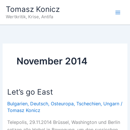
Zum
Tomasz Konicz
Inhalt
Wertkritik, Krise, Antifa
springen
November 2014
Let’s go East
Bulgarien
,
Deutsch
,
Osteuropa
,
Tschechien
,
Ungarn
/
Tomasz Konicz
Telepolis, 29.11.2014 Brüssel, Washington und Berlin
setzen alle Hebel in Bewegung, um den russischen