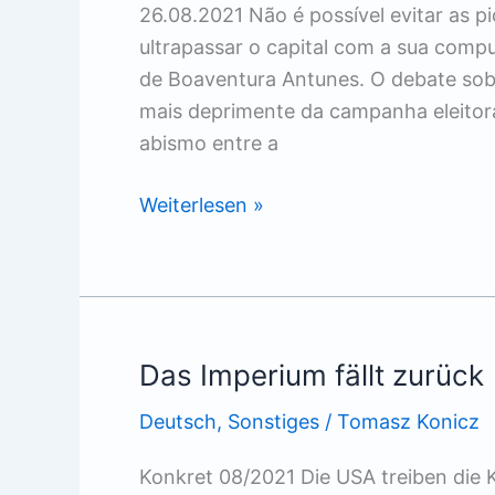
26.08.2021 Não é possível evitar as p
ultrapassar o capital com a sua comp
de Boaventura Antunes. O debate sob
mais deprimente da campanha eleitoral
abismo entre a
Transformação
Weiterlesen »
do
sistema
ou
barbárie
Das Imperium fällt zurück
Deutsch
,
Sonstiges
/
Tomasz Konicz
Konkret 08/2021 Die USA treiben die K