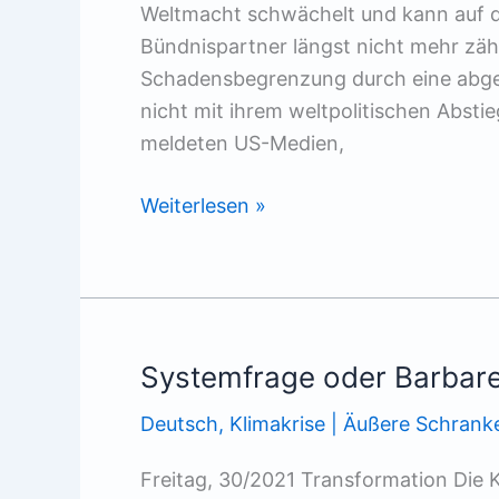
Weltmacht schwächelt und kann auf d
Bündnispartner längst nicht mehr zäh
Schadensbegrenzung durch eine abget
nicht mit ihrem weltpolitischen Absti
meldeten US-Medien,
Das
Weiterlesen »
Imperium
fällt
zurück
Systemfrage oder Barbare
Deutsch
,
Klimakrise | Äußere Schrank
Freitag, 30/2021 Transformation Die 