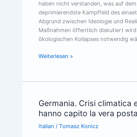
haben nicht verstanden, was auf dem S
deprimierendste Kampffeld des einse
Abgrund zwischen Ideologie und Reali
Maßnahmen öffentlich diskutiert wir
ökologischen Kollapses notwendig wär
Systemfrage
Weiterlesen »
oder
Barbarei
Germania. Crisi climatica 
hanno capito la vera posta
Italian
/
Tomasz Konicz