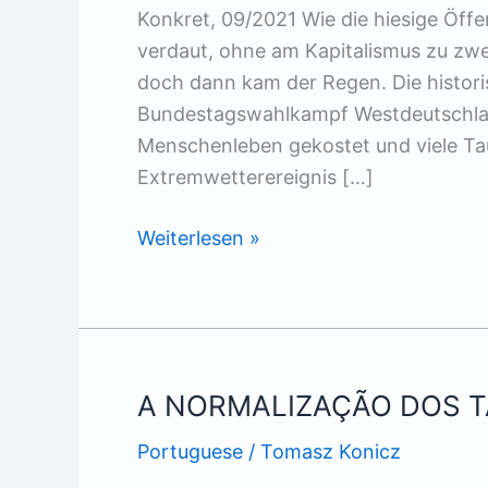
Konkret, 09/2021 Wie die hiesige Öffe
verdaut, ohne am Kapitalismus zu zwei
doch dann kam der Regen. Die historis
Bundestagswahlkampf Westdeutschland
Menschenleben gekostet und viele Ta
Extremwetterereignis […]
Deutsche
Weiterlesen »
Welle
A NORMALIZAÇÃO DOS T
Portuguese
/
Tomasz Konicz