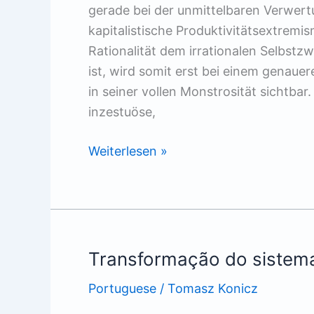
gerade bei der unmittelbaren Verwert
kapitalistische Produktivitätsextremis
Rationalität dem irrationalen Selbst
ist, wird somit erst bei einem genauer
in seiner vollen Monstrosität sichtbar
inzestuöse,
Das
Weiterlesen »
globale
Agrarsystem
–
Wahnsinn
mit
Transformação do sistema
Methode
Portuguese
/
Tomasz Konicz