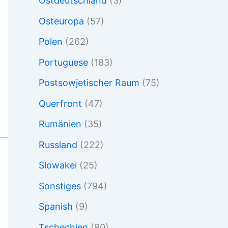
Ostdeutschland
(3)
Osteuropa
(57)
Polen
(262)
Portuguese
(183)
Postsowjetischer Raum
(75)
Querfront
(47)
Rumänien
(35)
Russland
(222)
Slowakei
(25)
Sonstiges
(794)
Spanish
(9)
Tschechien
(80)