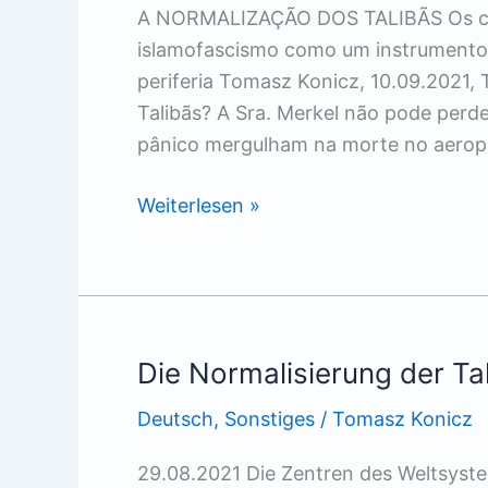
A NORMALIZAÇÃO DOS TALIBÃS Os cen
islamofascismo como um instrumento 
periferia Tomasz Konicz, 10.09.2021,
Talibãs? A Sra. Merkel não pode perd
pânico mergulham na morte no aerop
A
Weiterlesen »
NORMALIZAÇÃO
DOS
TALIBÃS
Die Normalisierung der Ta
Deutsch
,
Sonstiges
/
Tomasz Konicz
29.08.2021 Die Zentren des Weltsyst