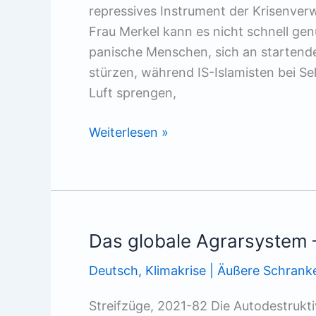
repressives Instrument der Krisenverw
Frau Merkel kann es nicht schnell g
panische Menschen, sich an startend
stürzen, während IS-Islamisten bei S
Luft sprengen,
Die
Weiterlesen »
Normalisierung
der
Taliban
Das globale Agrarsystem 
Deutsch
,
Klimakrise | Äußere Schrank
Streifzüge, 2021-82 Die Autodestruk