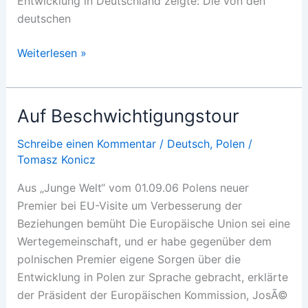
Entwicklung in Deutschland zeigte: Die von den
deutschen
Kabinett
Weiterlesen »
ohne
Parlamentsbasis
Auf Beschwichtigungstour
Schreibe einen Kommentar
/
Deutsch
,
Polen
/
Tomasz Konicz
Aus „Junge Welt“ vom 01.09.06 Polens neuer
Premier bei EU-Visite um Verbesserung der
Beziehungen bemüht Die Europäische Union sei eine
Wertegemeinschaft, und er habe gegenüber dem
polnischen Premier eigene Sorgen über die
Entwicklung in Polen zur Sprache gebracht, erklärte
der Präsident der Europäischen Kommission, JosÃ©