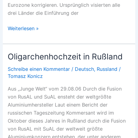
Eurozone korrigieren. Ursprünglich visierten alle
drei Länder die Einführung der
Euro
Weiterlesen »
in
weiter
Ferne
Oligarchenhochzeit in Rußland
Schreibe einen Kommentar
/
Deutsch
,
Russland
/
Tomasz Konicz
Aus „Junge Welt“ vom 29.08.06 Durch die Fusion
von RusAL und SuAL ensteht der weltgrößte
Aluminiumhersteller Laut einem Bericht der
russischen Tageszeitung Kommersant wird im
Oktober dieses Jahres in Rußland durch die Fusion
von RusAL mit SuAL der weltweit größte
Aluminiumkonzern entstehen, der unter anderem