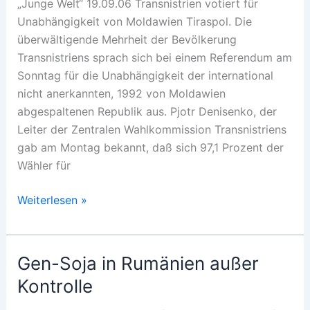
„Junge Welt“ 19.09.06 Transnistrien votiert für
Unabhängigkeit von Moldawien Tiraspol. Die
überwältigende Mehrheit der Bevölkerung
Transnistriens sprach sich bei einem Referendum am
Sonntag für die Unabhängigkeit der international
nicht anerkannten, 1992 von Moldawien
abgespaltenen Republik aus. Pjotr Denisenko, der
Leiter der Zentralen Wahlkommission Transnistriens
gab am Montag bekannt, daß sich 97,1 Prozent der
Wähler für
Auf
Weiterlesen »
dem
Weg
nach
Gen-Soja in Rumänien außer
Rußland
Kontrolle