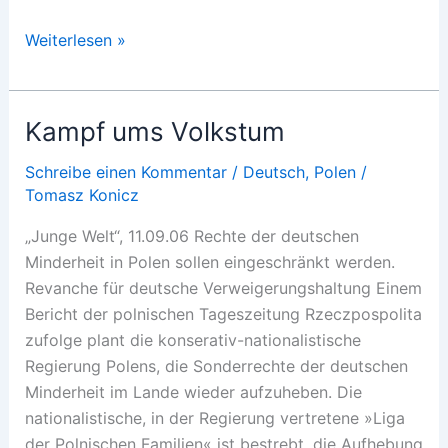
Stimmungswandel
Weiterlesen »
bei
den
polnischen
Kampf ums Volkstum
Nachbarn
Schreibe einen Kommentar
/
Deutsch
,
Polen
/
Tomasz Konicz
„Junge Welt“, 11.09.06 Rechte der deutschen
Minderheit in Polen sollen eingeschränkt werden.
Revanche für deutsche Verweigerungshaltung Einem
Bericht der polnischen Tageszeitung Rzeczpospolita
zufolge plant die konserativ-nationalistische
Regierung Polens, die Sonderrechte der deutschen
Minderheit im Lande wieder aufzuheben. Die
nationalistische, in der Regierung vertretene »Liga
der Polnischen Familien« ist bestrebt, die Aufhebung