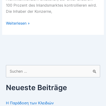
100 Prozent des Inlandsmarktes kontrollieren wird.
Die Inhaber der Konzerne,
Oligarchenhochzeit
Weiterlesen »
in
Rußland
Suchen
nach:
Neueste Beiträge
Η Παράδοση των Κλειδιών