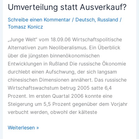
Rumänien
Umverteilung statt Ausverkauf?
außer
Kontrolle
Schreibe einen Kommentar
/
Deutsch
,
Russland
/
Tomasz Konicz
„Junge Welt“ vom 18.09.06 Wirtschaftspolitische
Alternativen zum Neoliberalismus. Ein Überblick
über die jüngsten binnenökonomischen
Entwicklungen in Rußland Die russische Ökonomie
durchlebt einen Aufschwung, der sich langsam
chinesischen Dimensionen annähert. Das russische
Wirtschaftswachstum betrug 2005 satte 6,4
Prozent. Im ersten Quartal 2006 konnte eine
Steigerung um 5,5 Prozent gegenüber dem Vorjahr
verbucht werden, obwohl der kälteste
Umverteilung
Weiterlesen »
statt