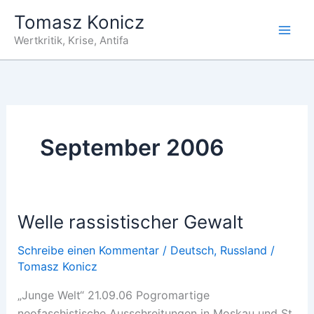
Zum
Tomasz Konicz
Inhalt
Wertkritik, Krise, Antifa
springen
September 2006
Welle rassistischer Gewalt
Schreibe einen Kommentar
/
Deutsch
,
Russland
/
Tomasz Konicz
„Junge Welt“ 21.09.06 Pogromartige
neofaschistische Ausschreitungen in Moskau und St.