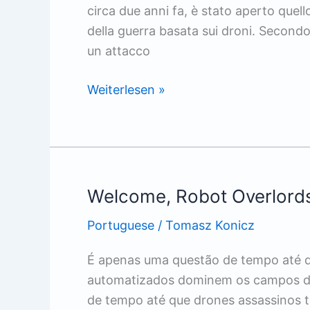
circa due anni fa, è stato aperto que
della guerra basata sui droni. Secondo 
un attacco
Sterminio
Weiterlesen »
completamente
automatizzato
Welcome, Robot Overlord
Portuguese
/
Tomasz Konicz
É apenas uma questão de tempo até q
automatizados dominem os campos de
de tempo até que drones assassinos