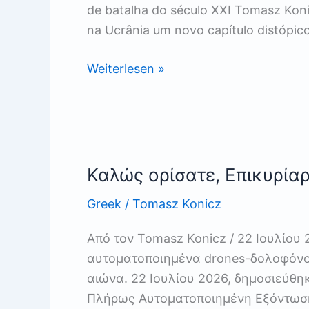
de batalha do século XXI Tomasz Koni
na Ucrânia um novo capítulo distópic
Welcome,
Weiterlesen »
Robot
Overlords
Καλώς ορίσατε, Eπικυρία
Greek
/
Tomasz Konicz
Από τον Tomasz Konicz / 22 Ιουλίου
αυτοματοποιημένα drones-δολοφόνοι
αιώνα. 22 Ιουλίου 2026, δημοσιεύθη
Πλήρως Αυτοματοποιημένη Εξόντωση 