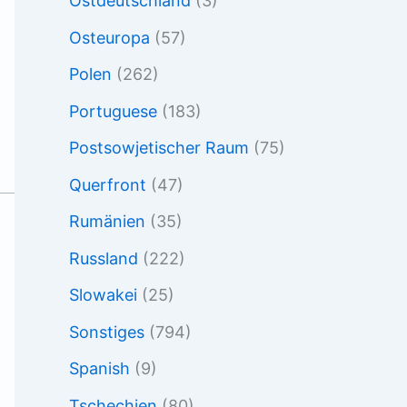
Ostdeutschland
(3)
Osteuropa
(57)
Polen
(262)
Portuguese
(183)
Postsowjetischer Raum
(75)
Querfront
(47)
Rumänien
(35)
Russland
(222)
Slowakei
(25)
Sonstiges
(794)
Spanish
(9)
Tschechien
(80)