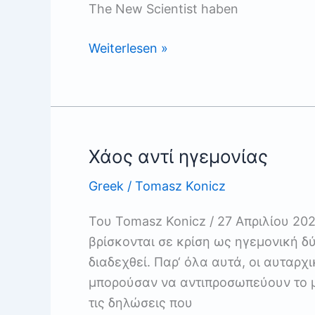
The New Scientist haben
Welcome,
Weiterlesen »
Robot
Overlords
Χάος αντί ηγεμονίας
Greek
/
Tomasz Konicz
Του Tomasz Konicz / 27 Απριλίου 202
βρίσκονται σε κρίση ως ηγεμονική δύ
διαδεχθεί. Παρ‘ όλα αυτά, οι αυταρχι
μπορούσαν να αντιπροσωπεύουν το μ
τις δηλώσεις που