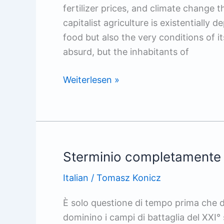
fertilizer prices, and climate change t
capitalist agriculture is existentially
food but also the very conditions of it
absurd, but the inhabitants of
The
Weiterlesen »
Cost
of
Artificial
Fertilizer
Sterminio completamente
Italian
/
Tomasz Konicz
È solo questione di tempo prima che 
dominino i campi di battaglia del XXI