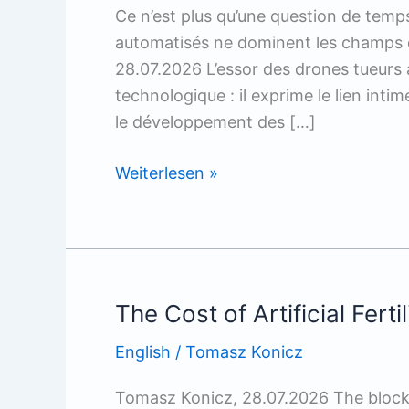
Ce n’est plus qu’une question de tem
automatisés ne dominent les champs d
28.07.2026 L’essor des drones tueurs 
technologique : il exprime le lien inti
le développement des […]
Welcome,
Weiterlesen »
Robot
Overlords
The Cost of Artificial Fertil
English
/
Tomasz Konicz
Tomasz Konicz, 28.07.2026 The blocka