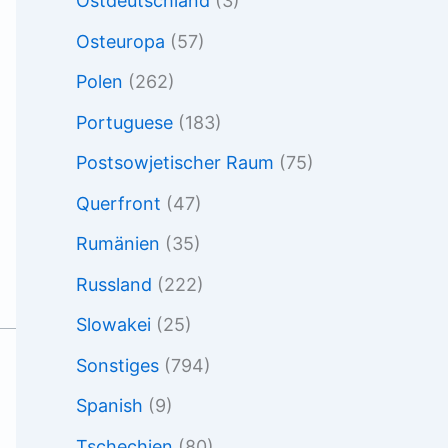
Ostdeutschland
(3)
Osteuropa
(57)
Polen
(262)
Portuguese
(183)
Postsowjetischer Raum
(75)
Querfront
(47)
Rumänien
(35)
Russland
(222)
Slowakei
(25)
Sonstiges
(794)
Spanish
(9)
Tschechien
(80)