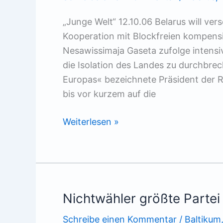
„Junge Welt“ 12.10.06 Belarus will ve
Kooperation mit Blockfreien kompens
Nesawissimaja Gaseta zufolge intensi
die Isolation des Landes zu durchbrec
Europas« bezeichnete Präsident der R
bis vor kurzem auf die
Moskau
Weiterlesen »
verstärkt
Druck
auf
Minsk
Nichtwähler größte Partei
Schreibe einen Kommentar
/
Baltikum