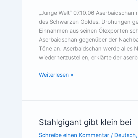
„Junge Welt“ 07.10.06 Aserbaidschan r
des Schwarzen Goldes. Drohungen ge
Einnahmen aus seinen Ölexporten sch
Aserbaidschan gegenüber der Nachba
Töne an. Aserbaidschan werde alles No
wiederherzustellen, erklärte der aser
Öl
Weiterlesen »
für
den
Krieg
Stahlgigant gibt klein bei
Schreibe einen Kommentar
/
Deutsch