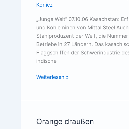
Konicz
„Junge Welt“ 07.10.06 Kasachstan: Er
und Kohleminen von Mittal Steel Auch 
Stahlproduzent der Welt, die Nummer
Betriebe in 27 Ländern. Das kasachis
Flaggschiffen der Schwerindustrie des
indische
Stahlgigant
Weiterlesen »
gibt
klein
bei
Orange draußen