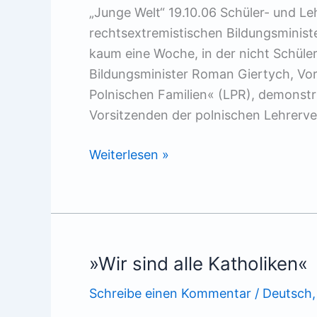
„Junge Welt“ 19.10.06 Schüler- und L
rechtsextremistischen Bildungsminist
kaum eine Woche, in der nicht Schüle
Bildungsminister Roman Giertych, Vor
Polnischen Familien« (LPR), demonstri
Vorsitzenden der polnischen Lehrerve
Zurück
Weiterlesen »
ins
Mittelalter
»Wir sind alle Katholiken«
Schreibe einen Kommentar
/
Deutsch