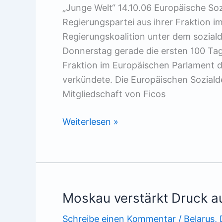
„Junge Welt“ 14.10.06 Europäische So
Regierungspartei aus ihrer Fraktion 
Regierungskoalition unter dem sozial
Donnerstag gerade die ersten 100 Tage
Fraktion im Europäischen Parlament 
verkündete. Die Europäischen Sozial
Mitgliedschaft von Ficos
Streit
Weiterlesen »
am
Tag
100
Moskau verstärkt Druck a
Schreibe einen Kommentar
/
Belarus
,