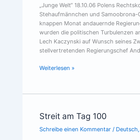
„Junge Welt“ 18.10.06 Polens Rechtsko
Stehaufmännchen und Samoobrona-Che
knappen Monat andauernde Regierungsk
wurden die politischen Turbulenzen a
Lech Kaczynski auf Wunsch seines Zw
stellvertretenden Regierungschef And
»Wir
Weiterlesen »
sind
alle
Katholiken«
Streit am Tag 100
Schreibe einen Kommentar
/
Deutsch