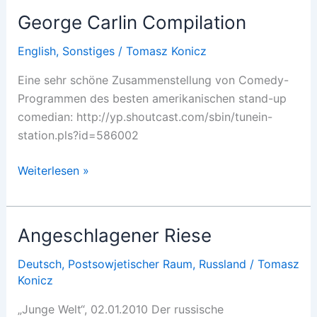
George Carlin Compilation
English
,
Sonstiges
/
Tomasz Konicz
Eine sehr schöne Zusammenstellung von Comedy-
Programmen des besten amerikanischen stand-up
comedian: http://yp.shoutcast.com/sbin/tunein-
station.pls?id=586002
George
Weiterlesen »
Carlin
Compilation
Angeschlagener Riese
Deutsch
,
Postsowjetischer Raum
,
Russland
/
Tomasz
Konicz
„Junge Welt“, 02.01.2010 Der russische