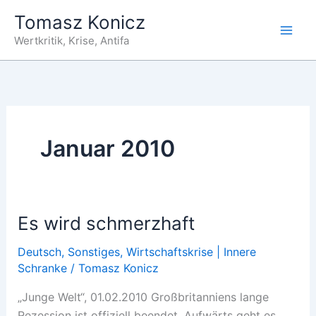
Zum
Tomasz Konicz
Inhalt
Wertkritik, Krise, Antifa
springen
Januar 2010
Es wird schmerzhaft
Deutsch
,
Sonstiges
,
Wirtschaftskrise | Innere
Schranke
/
Tomasz Konicz
„Junge Welt“, 01.02.2010 Großbritanniens lange
Rezession ist offiziell beendet. Aufwärts geht es