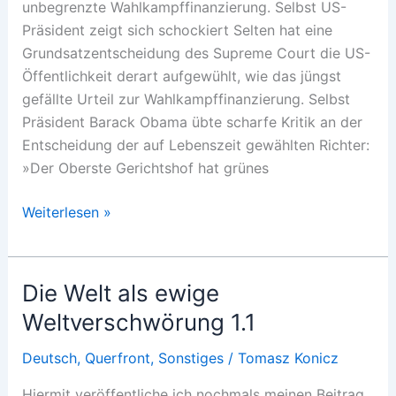
unbegrenzte Wahlkampffinanzierung. Selbst US-
Präsident zeigt sich schockiert Selten hat eine
Grundsatzentscheidung des Supreme Court die US-
Öffentlichkeit derart aufgewühlt, wie das jüngst
gefällte Urteil zur Wahlkampffinanzierung. Selbst
Präsident Barack Obama übte scharfe Kritik an der
Entscheidung der auf Lebenszeit gewählten Richter:
»Der Oberste Gerichtshof hat grünes
Sieg
Weiterlesen »
des
Lobbyismus
Die Welt als ewige
Weltverschwörung 1.1
Deutsch
,
Querfront
,
Sonstiges
/
Tomasz Konicz
Hiermit veröffentliche ich nochmals meinen Beitrag