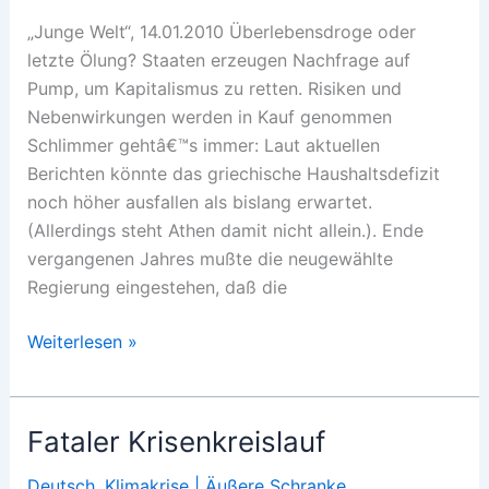
„Junge Welt“, 14.01.2010 Überlebensdroge oder
letzte Ölung? Staaten erzeugen Nachfrage auf
Pump, um Kapitalismus zu retten. Risiken und
Nebenwirkungen werden in Kauf genommen
Schlimmer gehtâ€™s immer: Laut aktuellen
Berichten könnte das griechische Haushaltsdefizit
noch höher ausfallen als bislang erwartet.
(Allerdings steht Athen damit nicht allein.). Ende
vergangenen Jahres mußte die neugewählte
Regierung eingestehen, daß die
Griechenland
Weiterlesen »
ist
überall
Fataler Krisenkreislauf
Deutsch
,
Klimakrise | Äußere Schranke
,