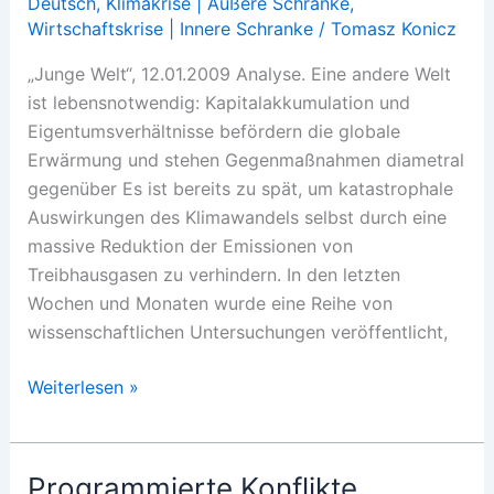
Deutsch
,
Klimakrise | Äußere Schranke
,
Wirtschaftskrise | Innere Schranke
/
Tomasz Konicz
„Junge Welt“, 12.01.2009 Analyse. Eine andere Welt
ist lebensnotwendig: Kapitalakkumulation und
Eigentumsverhältnisse befördern die globale
Erwärmung und stehen Gegenmaßnahmen diametral
gegenüber Es ist bereits zu spät, um katastrophale
Auswirkungen des Klimawandels selbst durch eine
massive Reduktion der Emissionen von
Treibhausgasen zu verhindern. In den letzten
Wochen und Monaten wurde eine Reihe von
wissenschaftlichen Untersuchungen veröffentlicht,
Kapitalistische
Weiterlesen »
Klimakrise
Programmierte Konflikte