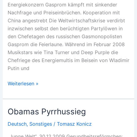
Energiekonzern Gasprom kämpft mit sinkender
Nachfrage und Preiseinbrüchen. Kooperation mit
China angestrebt Die Weltwirtschaftskrise verdirbt
inzwischen selbst den berüchtigten Partylöwen in
den Chefetagen des russischen Gasmonopolisten
Gasprom die Feierlaune. Während im Februar 2008
Musikstars wie Tina Turner und Deep Purple die
Chefriege des Energiemultis im Beisein von Wladimir
Putin und
Angeschlagener
Weiterlesen »
Riese
Obamas Pyrrhussieg
Deutsch
,
Sonstiges
/
Tomasz Konicz
„Junge Welt“, 30.12.2009 Gesundheitsreförmchen: