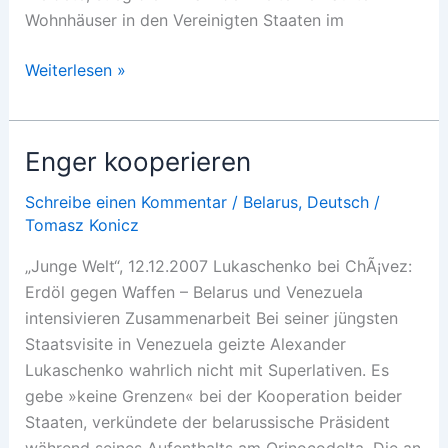
Wohnhäuser in den Vereinigten Staaten im
Kein
Weiterlesen »
Ende
in
Sicht
Enger kooperieren
Schreibe einen Kommentar
/
Belarus
,
Deutsch
/
Tomasz Konicz
„Junge Welt“, 12.12.2007 Lukaschenko bei ChÃ¡vez:
Erdöl gegen Waffen – Belarus und Venezuela
intensivieren Zusammenarbeit Bei seiner jüngsten
Staatsvisite in Venezuela geizte Alexander
Lukaschenko wahrlich nicht mit Superlativen. Es
gebe »keine Grenzen« bei der Kooperation beider
Staaten, verkündete der belarussische Präsident
während seines Aufenthalts am Orinocodelta. Die an