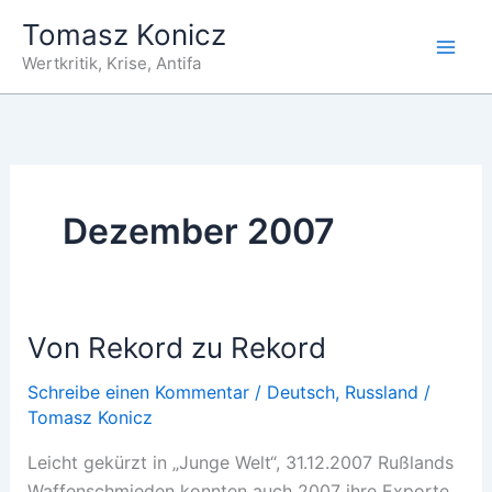
Zum
Tomasz Konicz
Inhalt
Wertkritik, Krise, Antifa
springen
Dezember 2007
Von Rekord zu Rekord
Schreibe einen Kommentar
/
Deutsch
,
Russland
/
Tomasz Konicz
Leicht gekürzt in „Junge Welt“, 31.12.2007 Rußlands
Waffenschmieden konnten auch 2007 ihre Exporte