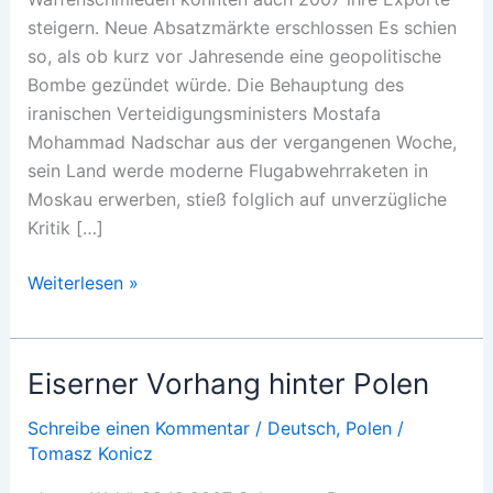
steigern. Neue Absatzmärkte erschlossen Es schien
so, als ob kurz vor Jahresende eine geopolitische
Bombe gezündet würde. Die Behauptung des
iranischen Verteidigungsministers Mostafa
Mohammad Nadschar aus der vergangenen Woche,
sein Land werde moderne Flugabwehrraketen in
Moskau erwerben, stieß folglich auf unverzügliche
Kritik […]
Von
Weiterlesen »
Rekord
zu
Rekord
Eiserner Vorhang hinter Polen
Schreibe einen Kommentar
/
Deutsch
,
Polen
/
Tomasz Konicz