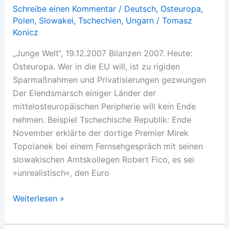
Schreibe einen Kommentar
/
Deutsch
,
Osteuropa
,
Polen
,
Slowakei
,
Tschechien
,
Ungarn
/
Tomasz
Konicz
„Junge Welt“, 19.12.2007 Bilanzen 2007. Heute:
Osteuropa. Wer in die EU will, ist zu rigiden
Sparmaßnahmen und Privatisierungen gezwungen
Der Elendsmarsch einiger Länder der
mittelosteuropäischen Peripherie will kein Ende
nehmen. Beispiel Tschechische Republik: Ende
November erklärte der dortige Premier Mirek
Topolanek bei einem Fernsehgespräch mit seinen
slowakischen Amtskollegen Robert Fico, es sei
»unrealistisch«, den Euro
Rattenrennen
Weiterlesen »
in
die