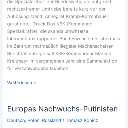
die Spezialeinheit der Bundeswehr, die aufgrund
rechtsextremer Umtriebe bereits kurz vor der
Auflösung stand. Annegret Kramp-Karrenbauer
gerät unter Druck Das KSK (Kommando
Spezialkräfte), die skandalumwitterte
Interventionstruppe der Bundeswehr, steht abermals
im Zentrum mutmaßlich illegaler Machenschaften.
Berichten zufolge soll KSK-Kommandeur Markus
Kreitmayr im vergangenen Jahr eine Sammelaktion
für verschwundene Munition
KSK:
Weiterlesen »
Amnestie
in
eigener
Europas Nachwuchs-Putinisten
Regie
Deutsch
,
Polen
,
Russland
/
Tomasz Konicz