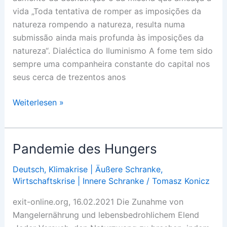
vida „Toda tentativa de romper as imposições da
natureza rompendo a natureza, resulta numa
submissão ainda mais profunda às imposições da
natureza“. Dialéctica do Iluminismo A fome tem sido
sempre uma companheira constante do capital nos
seus cerca de trezentos anos
Pandemia
Weiterlesen »
da
fome
Pandemie des Hungers
Deutsch
,
Klimakrise | Äußere Schranke
,
Wirtschaftskrise | Innere Schranke
/
Tomasz Konicz
exit-online.org, 16.02.2021 Die Zunahme von
Mangelernährung und lebensbedrohlichem Elend