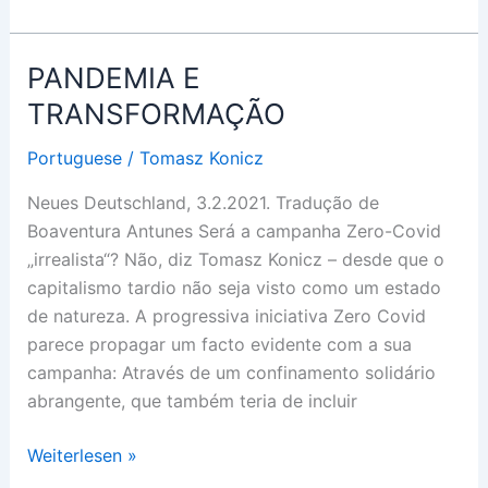
im
Aufwind
PANDEMIA E
TRANSFORMAÇÃO
Portuguese
/
Tomasz Konicz
Neues Deutschland, 3.2.2021. Tradução de
Boaventura Antunes Será a campanha Zero-Covid
„irrealista“? Não, diz Tomasz Konicz – desde que o
capitalismo tardio não seja visto como um estado
de natureza. A progressiva iniciativa Zero Covid
parece propagar um facto evidente com a sua
campanha: Através de um confinamento solidário
abrangente, que também teria de incluir
PANDEMIA
Weiterlesen »
E