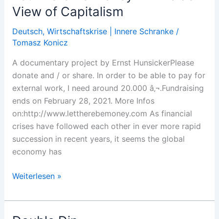
les
View of Capitalism
petits
investisseurs
Deutsch
,
Wirtschaftskrise | Innere Schranke
/
du
Tomasz Konicz
Reddit:
A documentary project by Ernst HunsickerPlease
Une
donate and / or share. In order to be able to pay for
belle
external work, I need around 20.000 â‚¬.Fundraising
aubaine
ends on February 28, 2021. More Infos
pour
on:http://www.lettherebemoney.com As financial
Blackrock.
crises have followed each other in ever more rapid
succession in recent years, it seems the global
economy has
Let
Weiterlesen »
There
Be
Money.