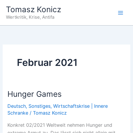
Zum
Tomasz Konicz
Inhalt
Wertkritik, Krise, Antifa
springen
Februar 2021
Hunger Games
Deutsch
,
Sonstiges
,
Wirtschaftskrise | Innere
Schranke
/
Tomasz Konicz
Konkret 02/2021 Weltweit nehmen Hunger und
extreme Armut zu. Das lässt sich nicht allein mit