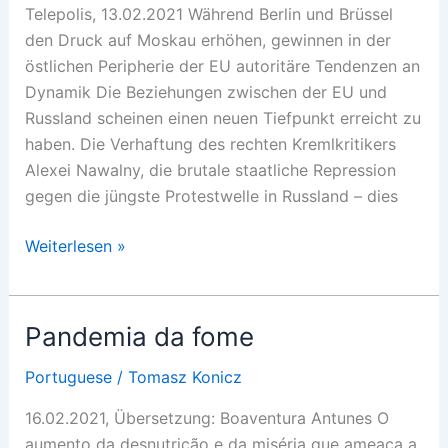
Telepolis, 13.02.2021 Während Berlin und Brüssel
den Druck auf Moskau erhöhen, gewinnen in der
östlichen Peripherie der EU autoritäre Tendenzen an
Dynamik Die Beziehungen zwischen der EU und
Russland scheinen einen neuen Tiefpunkt erreicht zu
haben. Die Verhaftung des rechten Kremlkritikers
Alexei Nawalny, die brutale staatliche Repression
gegen die jüngste Protestwelle in Russland – dies
Europas
Weiterlesen »
Nachwuchs-
Putinisten
Pandemia da fome
Portuguese
/
Tomasz Konicz
16.02.2021, Übersetzung: Boaventura Antunes O
aumento da desnutrição e da miséria que ameaça a