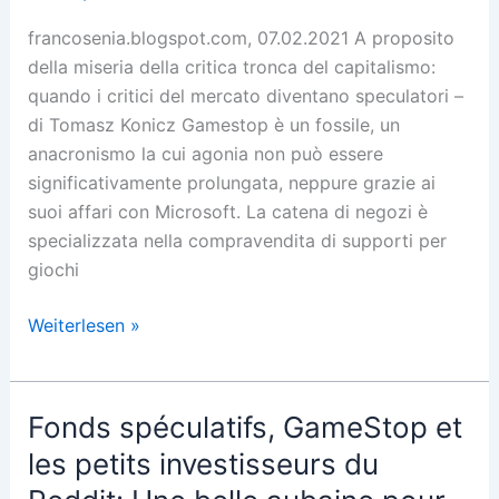
francosenia.blogspot.com, 07.02.2021 A proposito
della miseria della critica tronca del capitalismo:
quando i critici del mercato diventano speculatori –
di Tomasz Konicz Gamestop è un fossile, un
anacronismo la cui agonia non può essere
significativamente prolungata, neppure grazie ai
suoi affari con Microsoft. La catena di negozi è
specializzata nella compravendita di supporti per
giochi
Hedge
Weiterlesen »
Funds,
GameStop
e
Fonds spéculatifs, GameStop et
i
les petits investisseurs du
piccoli
investitori