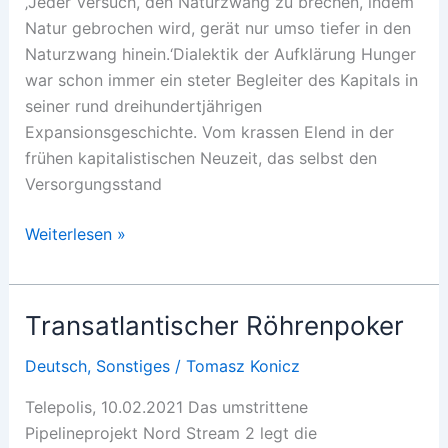
‚Jeder Versuch, den Naturzwang zu brechen, indem
Natur gebrochen wird, gerät nur umso tiefer in den
Naturzwang hinein.‘Dialektik der Aufklärung Hunger
war schon immer ein steter Begleiter des Kapitals in
seiner rund dreihundertjährigen
Expansionsgeschichte. Vom krassen Elend in der
frühen kapitalistischen Neuzeit, das selbst den
Versorgungsstand
Pandemie
Weiterlesen »
des
Hungers
Transatlantischer Röhrenpoker
Deutsch
,
Sonstiges
/
Tomasz Konicz
Telepolis, 10.02.2021 Das umstrittene
Pipelineprojekt Nord Stream 2 legt die