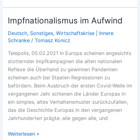
cobertura,
GameStop
Impfnationalismus im Aufwind
e
os
Deutsch
,
Sonstiges
,
Wirtschaftskrise | Innere
Schranke
/
Tomasz Konicz
pequenos
investidores
Telepolis, 05.02.2021 In Europa scheinen angesichts
do
stotternder Impfkampagnen die alten nationalen
Reddit:
Reflexe die Überhand zu gewinnen Pandemien
a
scheinen auch bei Staaten Regressionen zu
grande
befördern. Beim Ausbruch der ersten Covid-Welle im
bonança
vergangenen Jahr schienen die Länder Europas in
da
ein simples, altes Verhaltensmuster zurückzufallen,
Blackrock
das die Geschichte Europas in den vergangenen
Jahrhunderten prägte: alle gegen alle, und
Impfnationalismus
Weiterlesen »