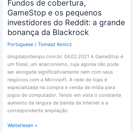
Fundos de cobertura,
GameStop e os pequenos
investidores do Reddit: a grande
bonança da Blackrock
Portuguese
/
Tomasz Konicz
blogdaboitempo.com.br, 04.02.2021 A GameStop é
um fóssil, um anacronismo, cuja agonia não pode
ser alongada significativamente nem com seus
negócios com a Microsoft. A rede de lojas é
especializada na compra e venda de mídia para
jogos de computador. Tendo em vista o constante
aumento da largura de banda da internet e a
correspondente ampliação
Fundos
Weiterlesen »
de