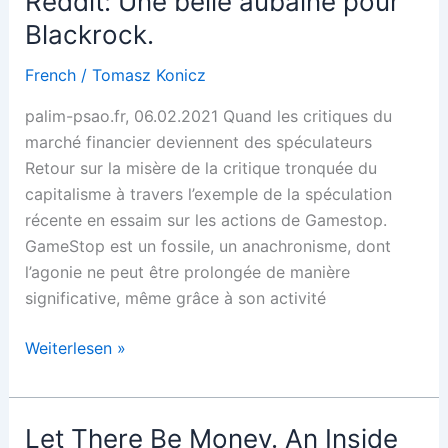
Reddit: Une belle aubaine pour
di
Blackrock.
Reddit:
French
/
Tomasz Konicz
la
grande
palim-psao.fr, 06.02.2021 Quand les critiques du
abbuffata
marché financier deviennent des spéculateurs
di
Retour sur la misère de la critique tronquée du
Blackrock
capitalisme à travers l’exemple de la spéculation
récente en essaim sur les actions de Gamestop.
GameStop est un fossile, un anachronisme, dont
l’agonie ne peut être prolongée de manière
significative, même grâce à son activité
Fonds
Weiterlesen »
spéculatifs,
GameStop
et
Let There Be Money. An Inside