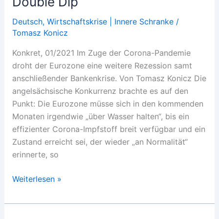
Double Dip
An
Inside
Deutsch
,
Wirtschaftskrise | Innere Schranke
/
Tomasz Konicz
View
of
Konkret, 01/2021 Im Zuge der Corona-Pandemie
Capitalism
droht der Eurozone eine weitere Rezession samt
anschließender Bankenkrise. Von Tomasz Konicz Die
angelsächsische Konkurrenz brachte es auf den
Punkt: Die Eurozone müsse sich in den kommenden
Monaten irgendwie „über Wasser halten“, bis ein
effizienter Corona-Impfstoff breit verfügbar und ein
Zustand erreicht sei, der wieder „an Normalität“
erinnerte, so
Double
Weiterlesen »
Dip