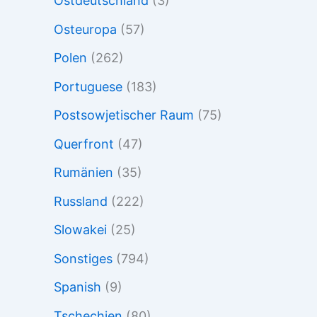
Ostdeutschland
(3)
Osteuropa
(57)
Polen
(262)
Portuguese
(183)
Postsowjetischer Raum
(75)
Querfront
(47)
Rumänien
(35)
Russland
(222)
Slowakei
(25)
Sonstiges
(794)
Spanish
(9)
Tschechien
(80)