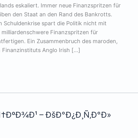
lands eskaliert. Immer neue Finanzspritzen für
ben den Staat an den Rand des Bankrotts.
Schuldenkrise spart die Politik nicht mit
milliardenschwere Finanzspritzen für
htfertigen. Ein Zusammenbruch des maroden,
 Finanzinstituts Anglo Irish […]
Ñ†ÐºÐ¾Ð¹ – ÐšÐ°Ð¿Ð¸Ñ‚Ð°Ð»