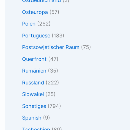
Ostdeutschland
(3)
Osteuropa
(57)
Polen
(262)
Portuguese
(183)
Postsowjetischer Raum
(75)
Querfront
(47)
Rumänien
(35)
Russland
(222)
Slowakei
(25)
Sonstiges
(794)
Spanish
(9)
Tschechien
(80)