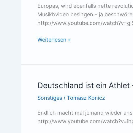
Europas, wird ebenfalls nette revolut
Musikbvideo besingen – ja beschwöre
http://www.youtube.com/watch?v=g
Ð›ÑÐ¿Ð¸Ñ
Weiterlesen »
Ð¢Ñ€ÑƒÐ±ÐµÑ†ÐºÐ¾Ð¹
–
Ð‘ÑƒÑ€ÐµÐ²ÐµÑÑ‚Ð½Ð¸Ðº
Deutschland ist ein Athlet
Sonstiges
/
Tomasz Konicz
Endlich macht mal jemand wieder anst
http://www.youtube.com/watch?v=i