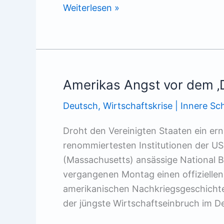
Immer
Weiterlesen »
schön
locker
bleiben
Amerikas Angst vor dem ‚
Deutsch
,
Wirtschaftskrise | Innere S
Droht den Vereinigten Staaten ein ern
renommiertesten Institutionen der U
(Massachusetts) ansässige National 
vergangenen Montag einen offiziellen 
amerikanischen Nachkriegsgeschicht
der jüngste Wirtschaftseinbruch im 