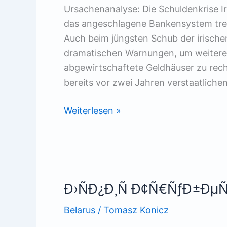
Ursachenanalyse: Die Schuldenkrise Ir
das angeschlagene Bankensystem trei
Auch beim jüngsten Schub der irischen 
dramatischen Warnungen, um weitere 
abgewirtschaftete Geldhäuser zu rec
bereits vor zwei Jahren verstaatlichen
Geht
Weiterlesen »
der
‚Keltische
Tiger‘
Pleite?
Ð›ÑÐ¿Ð¸Ñ Ð¢Ñ€ÑƒÐ±Ðµ
Belarus
/
Tomasz Konicz