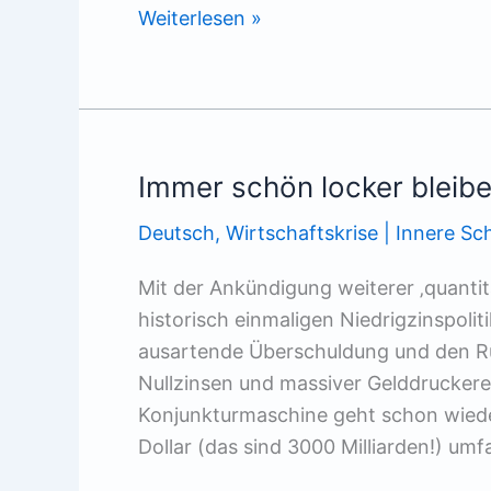
Deutschland
Weiterlesen »
ist
ein
Athlet
–
Schlagzeiln
Immer schön locker bleib
Deutsch
,
Wirtschaftskrise | Innere S
Mit der Ankündigung weiterer ‚quantit
historisch einmaligen Niedrigzinspol
ausartende Überschuldung und den Rüc
Nullzinsen und massiver Gelddruckerei
Konjunkturmaschine geht schon wieder 
Dollar (das sind 3000 Milliarden!) umf