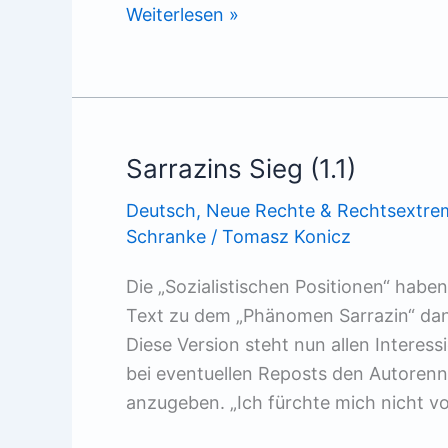
Amerikas
Weiterlesen »
Angst
vor
dem
‚Double
Dip‘
Sarrazins Sieg (1.1)
Deutsch
,
Neue Rechte & Rechtsextre
Schranke
/
Tomasz Konicz
Die „Sozialistischen Positionen“ hab
Text zu dem „Phänomen Sarrazin“ dank
Diese Version steht nun allen Interess
bei eventuellen Reposts den Autorenn
anzugeben. „Ich fürchte mich nicht v