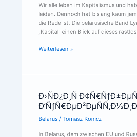
Wir alle leben im Kapitalismus und hab
leiden. Dennoch hat bislang kaum je
die Rede ist. Die belarusische Band L
„Kapital“ einen Blick auf dieses rastl
Ð›ÑÐ¿Ð¸Ñ
Weiterlesen »
Ð¢Ñ€ÑƒÐ±ÐµÑ†ÐºÐ¾Ð¹
–
ÐšÐ°Ð¿Ð¸Ñ‚Ð°Ð»
Ð›ÑÐ¿Ð¸Ñ Ð¢Ñ€ÑƒÐ±Ðµ
Ð‘ÑƒÑ€ÐµÐ²ÐµÑÑ‚Ð½Ð¸Ð
Belarus
/
Tomasz Konicz
In Belarus, dem zwischen EU und Rus