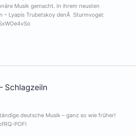
ionäre Musik gemacht. In ihrem neusten
n – Lyapis Trubetskoy denÂ Sturmvogel:
lSxWOe4vSo
 – Schlagzeiln
ändige deutsche Musik – ganz so wie früher!
hpfRQ-POFI