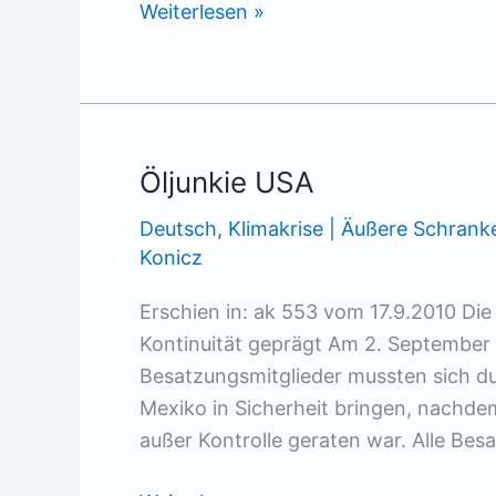
Sarrazins
Weiterlesen »
Sieg
(1.1)
Öljunkie USA
Deutsch
,
Klimakrise | Äußere Schrank
Konicz
Erschien in: ak 553 vom 17.9.2010 Die
Kontinuität geprägt Am 2. September 
Besatzungsmitglieder mussten sich d
Mexiko in Sicherheit bringen, nachdem 
außer Kontrolle geraten war. Alle Bes