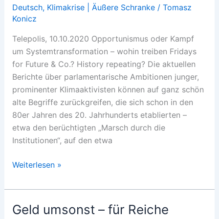
Deutsch
,
Klimakrise | Äußere Schranke
/
Tomasz
Konicz
Telepolis, 10.10.2020 Opportunismus oder Kampf
um Systemtransformation – wohin treiben Fridays
for Future & Co.? History repeating? Die aktuellen
Berichte über parlamentarische Ambitionen junger,
prominenter Klimaaktivisten können auf ganz schön
alte Begriffe zurückgreifen, die sich schon in den
80er Jahren des 20. Jahrhunderts etablierten –
etwa den berüchtigten „Marsch durch die
Institutionen“, auf den etwa
Die
Weiterlesen »
Klimabewegung
am
Scheideweg
Geld umsonst – für Reiche