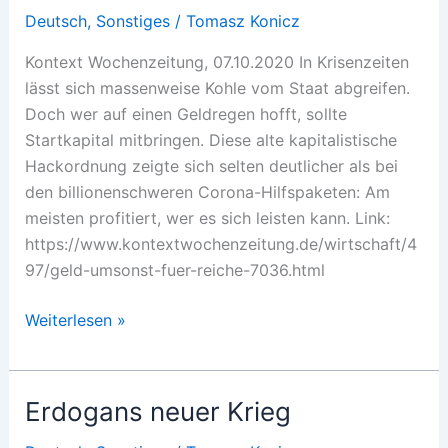
Deutsch
,
Sonstiges
/
Tomasz Konicz
Kontext Wochenzeitung, 07.10.2020 In Krisenzeiten
lässt sich massenweise Kohle vom Staat abgreifen.
Doch wer auf einen Geldregen hofft, sollte
Startkapital mitbringen. Diese alte kapitalistische
Hackordnung zeigte sich selten deutlicher als bei
den billionenschweren Corona-Hilfspaketen: Am
meisten profitiert, wer es sich leisten kann. Link:
https://www.kontextwochenzeitung.de/wirtschaft/4
97/geld-umsonst-fuer-reiche-7036.html
Geld
Weiterlesen »
umsonst
–
für
Erdogans neuer Krieg
Reiche