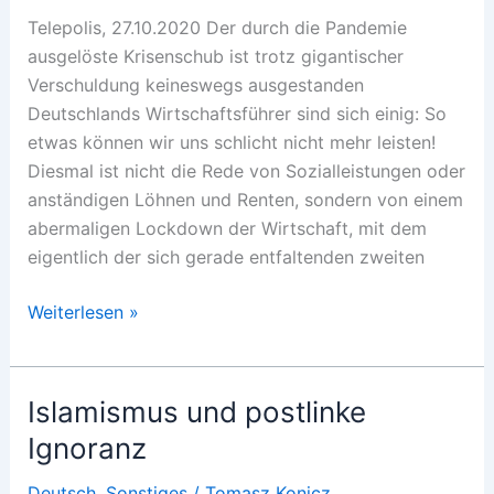
Telepolis, 27.10.2020 Der durch die Pandemie
ausgelöste Krisenschub ist trotz gigantischer
Verschuldung keineswegs ausgestanden
Deutschlands Wirtschaftsführer sind sich einig: So
etwas können wir uns schlicht nicht mehr leisten!
Diesmal ist nicht die Rede von Sozialleistungen oder
anständigen Löhnen und Renten, sondern von einem
abermaligen Lockdown der Wirtschaft, mit dem
eigentlich der sich gerade entfaltenden zweiten
Vergleich
Weiterlesen »
der
Krisen
2020
Islamismus und postlinke
vs.
Ignoranz
2008
Deutsch
,
Sonstiges
/
Tomasz Konicz