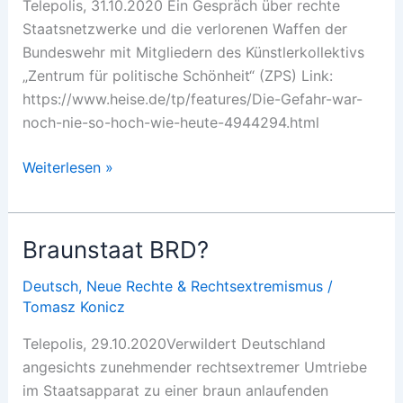
Telepolis, 31.10.2020 Ein Gespräch über rechte
Staatsnetzwerke und die verlorenen Waffen der
Bundeswehr mit Mitgliedern des Künstlerkollektivs
„Zentrum für politische Schönheit“ (ZPS) Link:
https://www.heise.de/tp/features/Die-Gefahr-war-
noch-nie-so-hoch-wie-heute-4944294.html
„Die
Weiterlesen »
Gefahr
war
noch
Braunstaat BRD?
nie
so
Deutsch
,
Neue Rechte & Rechtsextremismus
/
Tomasz Konicz
hoch
wie
Telepolis, 29.10.2020Verwildert Deutschland
heute“
angesichts zunehmender rechtsextremer Umtriebe
im Staatsapparat zu einer braun anlaufenden