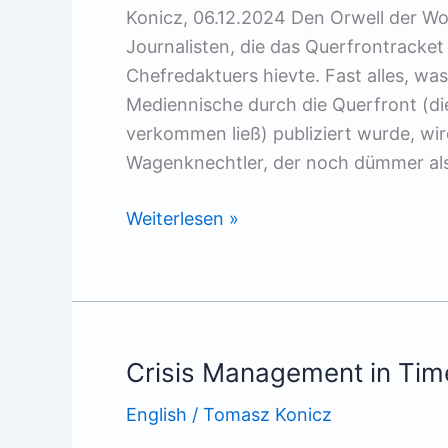
Konicz, 06.12.2024 Den Orwell der Woc
Journalisten, die das Querfrontracke
Chefredaktuers hievte. Fast alles, wa
Mediennische durch die Querfront (die
verkommen ließ) publiziert wurde, wird
Wagenknechtler, der noch dümmer al
Massenhafte
Weiterlesen »
Textlöschung
beim
Querfrontblatt
Telepolis
Crisis Management in Tim
English
/
Tomasz Konicz