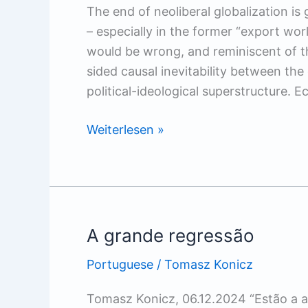
The end of neoliberal globalization is
– especially in the former “export wo
would be wrong, and reminiscent of th
sided causal inevitability between t
political-ideological superstructure.
Crisis
Weiterlesen »
Management
in
Times
of
Change
A grande regressão
Portuguese
/
Tomasz Konicz
Tomasz Konicz, 06.12.2024 “Estão a a