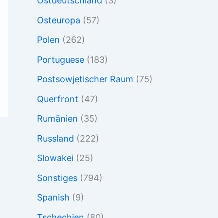
Ostdeutschland
(3)
Osteuropa
(57)
Polen
(262)
Portuguese
(183)
Postsowjetischer Raum
(75)
Querfront
(47)
Rumänien
(35)
Russland
(222)
Slowakei
(25)
Sonstiges
(794)
Spanish
(9)
Tschechien
(80)