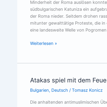
Minderheit der Roma auslösen konn
südbulgarischen Katuniza ein aufgeb
der Roma nieder. Seitdem drohen rass
mitunter gewalttätige Proteste, die in 
eine landesweite Welle von Pogromen
Bulgarien
Weiterlesen »
in
Pogromstimmung
Atakas spiel mit dem Feue
Bulgarien
,
Deutsch
/
Tomasz Konicz
Die anhaltenden antimuslimischen Übe