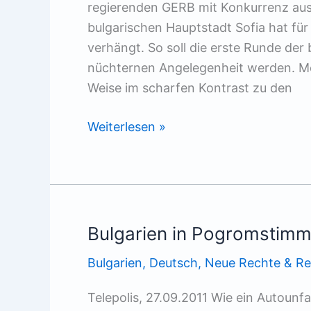
regierenden GERB mit Konkurrenz aus 
bulgarischen Hauptstadt Sofia hat f
verhängt. So soll die erste Runde der
nüchternen Angelegenheit werden. Mö
Weise im scharfen Kontrast zu den
Nur
Weiterlesen »
Platzhalter
Bulgarien in Pogromstim
Bulgarien
,
Deutsch
,
Neue Rechte & R
Telepolis, 27.09.2011 Wie ein Autounf