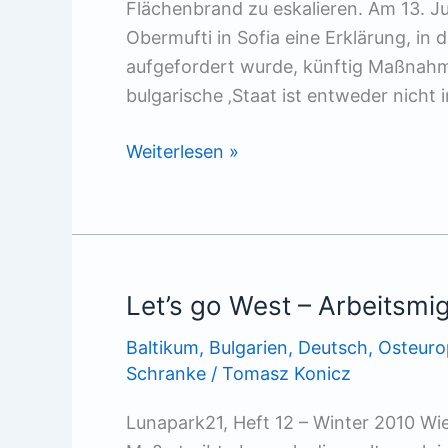
Flächenbrand zu eskalieren. Am 13. Ju
Obermufti in Sofia eine Erklärung, in
aufgefordert wurde, künftig Maßnahme
bulgarische ‚Staat ist entweder nicht 
Atakas
Weiterlesen »
spiel
mit
dem
Feuer
Let’s go West – Arbeitsmig
Baltikum
,
Bulgarien
,
Deutsch
,
Osteuro
Schranke
/
Tomasz Konicz
Lunapark21, Heft 12 – Winter 2010 W