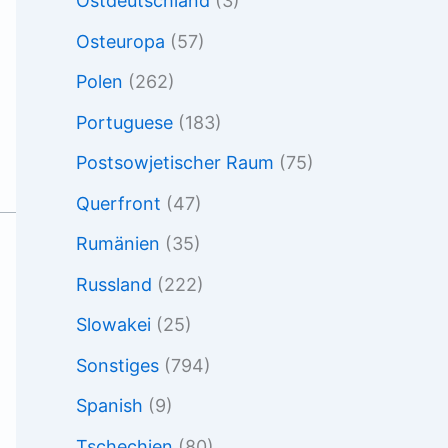
Ostdeutschland
(3)
Osteuropa
(57)
Polen
(262)
Portuguese
(183)
Postsowjetischer Raum
(75)
Querfront
(47)
Rumänien
(35)
Russland
(222)
Slowakei
(25)
Sonstiges
(794)
Spanish
(9)
Tschechien
(80)