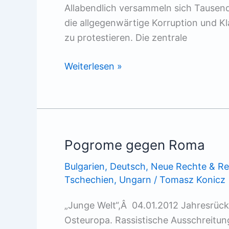
Allabendlich versammeln sich Tause
die allgegenwärtige Korruption und K
zu protestieren. Die zentrale
Mauer
Weiterlesen »
aus
Pappe
Pogrome gegen Roma
Bulgarien
,
Deutsch
,
Neue Rechte & R
Tschechien
,
Ungarn
/
Tomasz Konicz
„Junge Welt“,Â 04.01.2012 Jahresrückb
Osteuropa. Rassistische Ausschreitu