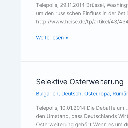
Telepolis, 29.11.2014 Brüssel, Washin
um den russischen Einfluss in der öst
http://www.heise.de/tp/artikel/43/43
Let’s
Weiterlesen »
go
East
Selektive Osterweiterung
Bulgarien
,
Deutsch
,
Osteuropa
,
Rumän
Telepolis, 10.01.2014 Die Debatte u
den Umstand, dass Deutschlands Wirt
Osterweiterung gehört Wenn es um d