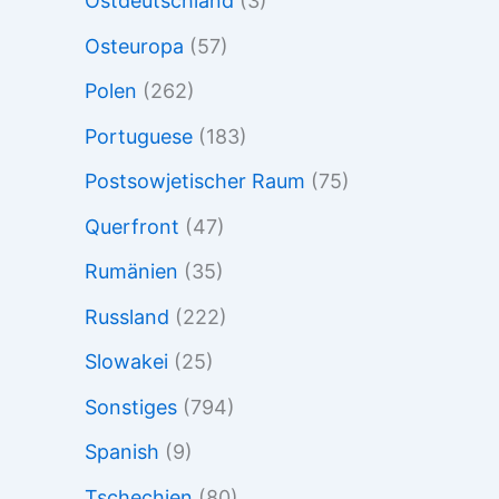
Ostdeutschland
(3)
Osteuropa
(57)
Polen
(262)
Portuguese
(183)
Postsowjetischer Raum
(75)
Querfront
(47)
Rumänien
(35)
Russland
(222)
Slowakei
(25)
Sonstiges
(794)
Spanish
(9)
Tschechien
(80)