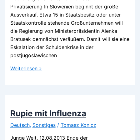
Privatisierung In Slowenien beginnt der große
Ausverkauf. Etwa 15 in Staatsbesitz oder unter
Staatskontrolle stehende Großunternehmen will
die Regierung von Ministerpräsidentin Alenka
Bratusek demnächst veräußern. Damit will sie eine
Eskalation der Schuldenkrise in der
postjugoslawischen
Staatsfirmen
Weiterlesen »
a
la
Carte
Rupie mit Influenza
Deutsch
,
Sonstiges
/
Tomasz Konicz
Junge Welt, 12.08.2013 Ende der