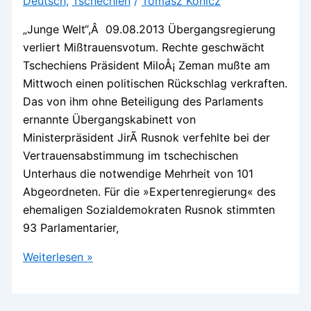
Deutsch
,
Tschechien
/
Tomasz Konicz
„Junge Welt“,Â 09.08.2013 Übergangsregierung
verliert Mißtrauensvotum. Rechte geschwächt
Tschechiens Präsident MiloÅ¡ Zeman mußte am
Mittwoch einen politischen Rückschlag verkraften.
Das von ihm ohne Beteiligung des Parlaments
ernannte Übergangskabinett von
Ministerpräsident JirÃ­ Rusnok verfehlte bei der
Vertrauensabstimmung im tschechischen
Unterhaus die notwendige Mehrheit von 101
Abgeordneten. Für die »Expertenregierung« des
ehemaligen Sozialdemokraten Rusnok stimmten
93 Parlamentarier,
Tschechien
Weiterlesen »
vor
Neuwahlen?