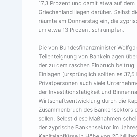
17,3 Prozent und damit etwa auf dem 
Griechenland liegen darüber. Selbst di
räumte am Donnerstag ein, die zypri
um etwa 13 Prozent schrumpfen.
Die von Bundesfinanzminister Wolfga
Teilenteignung von Bankeinlagen über
der zu dem raschen Einbruch beitrug.
Einlagen (ursprünglich sollten es 37
Privatpersonen auch viele Unternehme
der Investitionstätigkeit und Binnenn
Wirtschaftsentwicklung durch die Kapi
Zusammenbruch des Bankensektors dur
sollen. Selbst diese Maßnahmen schein
der zyprische Bankensektor im Jahresv
Kapitalabflüsse in Höhe von 20 Milli