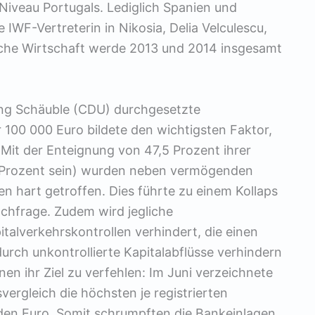
Niveau Portugals. Lediglich Spanien und
e IWF-Vertreterin in Nikosia, Delia Velculescu,
sche Wirtschaft werde 2013 und 2014 insgesamt
ng Schäuble (CDU) durchgesetzte
 100 000 Euro bildete den wichtigsten Faktor,
 Mit der Enteignung von 47,5 Prozent ihrer
,5 Prozent sein) wurden neben vermögenden
n hart getroffen. Dies führte zu einem Kollaps
achfrage. Zudem wird jegliche
talverkehrskontrollen verhindert, die einen
ch unkontrollierte Kapitalabflüsse verhindern
en ihr Ziel zu verfehlen: Im Juni verzeichnete
ergleich die höchsten je registrierten
arden Euro. Somit schrumpften die Bankeinlagen