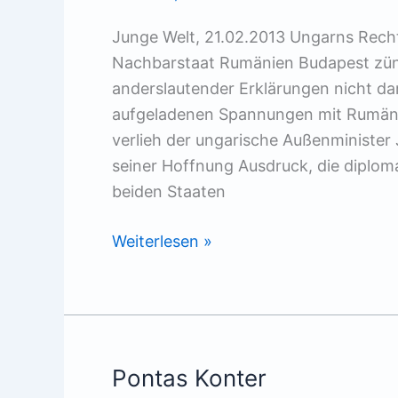
Junge Welt, 21.02.2013 Ungarns Rech
Nachbarstaat Rumänien Budapest zünd
anderslautender Erklärungen nicht dara
aufgeladenen Spannungen mit Rumäni
verlieh der ungarische Außenminister
seiner Hoffnung Ausdruck, die diplo
beiden Staaten
Streit
Weiterlesen »
um
Szeklerfahne
Pontas Konter