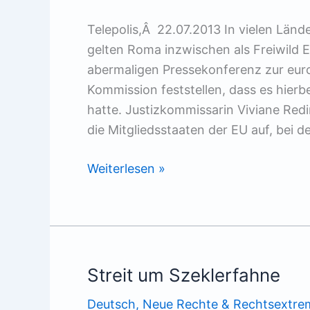
Telepolis,Â 22.07.2013 In vielen Län
gelten Roma inzwischen als Freiwild E
abermaligen Pressekonferenz zur eur
Kommission feststellen, dass es hierb
hatte. Justizkommissarin Viviane Red
die Mitgliedsstaaten der EU auf, bei 
Roma
Weiterlesen »
zwischen
Segregation,
Pogrom
und
Vertreibung
Streit um Szeklerfahne
Deutsch
,
Neue Rechte & Rechtsextre