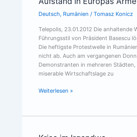
Aufstand in Europas Arm
Deutsch
,
Rumänien
/
Tomasz Konicz
Telepolis, 23.01.2012 Die anhaltende 
Führungsstil von Präsident Basescu l
Die heftigste Protestwelle in Rumänie
nicht ab. Auch am vergangenen Donn
Demonstranten in mehreren Städten, 
miserable Wirtschaftslage zu
Aufstand
Weiterlesen »
in
Europas
Armenhaus