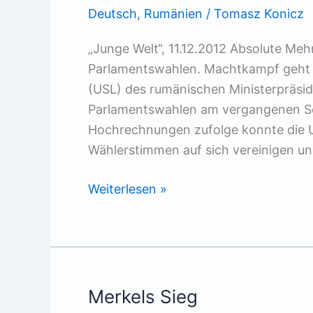
Deutsch
,
Rumänien
/
Tomasz Konicz
„Junge Welt“, 11.12.2012 Absolute Meh
Parlamentswahlen. Machtkampf geht t
(USL) des rumänischen Ministerpräsid
Parlamentswahlen am vergangenen So
Hochrechnungen zufolge konnte die 
Wählerstimmen auf sich vereinigen und
Pontas
Weiterlesen »
Konter
Merkels Sieg