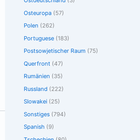
Ostdeutschland
(3)
Osteuropa
(57)
Polen
(262)
Portuguese
(183)
Postsowjetischer Raum
(75)
Querfront
(47)
Rumänien
(35)
Russland
(222)
Slowakei
(25)
Sonstiges
(794)
Spanish
(9)
Tschechien
(80)