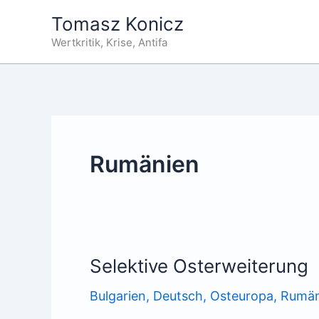
Zum
Tomasz Konicz
Inhalt
Wertkritik, Krise, Antifa
springen
Rumänien
Selektive Osterweiterung
Bulgarien
,
Deutsch
,
Osteuropa
,
Rumän