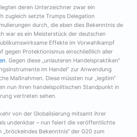
 legten deren Unterzeichner zwar ein
ch zugleich setzte Trumps Delegation
mulierungen durch, die eben dies Bekenntnis de
ch war es ein Meisterstück der deutschen
uf publikumswirksame Effekte im Vorwahlkampf
f gegen Protektionismus einschließlich aller
en
. Gegen diese „unlauteren Handelspraktiken“
gungsinstrumente im Handel“ zur Anwendung
sche Maßnahmen. Diese müssten nur „legitim“
nnen nun ihren handelspolitischen Standpunkt in
ärung vertreten sehen.
kehr von der Globalisierung mitsamt ihrer
ls undenkbar – nun feiert die veröffentlichte
n „bröckelndes Bekenntnis“ der G20 zum