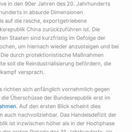
ive in den 90er Jahren des 20. Jahrhunderts
rhunderts in absurde Dimensionen
s auf die rasche, exportgetriebene
lksrepublik China zurückzuführen ist. Die
ten Staaten sind kurzfristig im Gefolge der
rochen, um hiernach wieder anzusteigen und bei
. Die durch protektionistische Maßnahmen
e soll die Reindustrialisierung befördern, die
lkampf versprach.
s richten sich anfänglich vornehmlich gegen
die Überschüsse der Bundesrepublik erst im
ahmen
. Auf den ersten Blick scheint dies
 auch nachvollziehbar. Das Handelsdefizit der
blik ist inzwischen höher als in der Hochphase
 der ersten Dekade des 21. Jahrhunderts, als