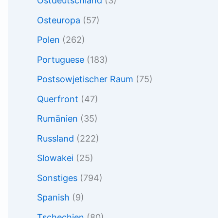
Ostdeutschland
(3)
Osteuropa
(57)
Polen
(262)
Portuguese
(183)
Postsowjetischer Raum
(75)
Querfront
(47)
Rumänien
(35)
Russland
(222)
Slowakei
(25)
Sonstiges
(794)
Spanish
(9)
Tschechien
(80)