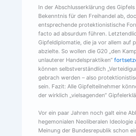
In der Abschlusserklärung des Gipfels
Bekenntnis für den Freihandel ab, do
entsprechende protektionistische For
facto ad absurdum führen. Letztendli
Gipfeldiplomatie, die ja vor allem a
abzielte. So wollen die G20 „den Kamp
unlauterer Handelspraktiken“
fortsetz
können selbstverständlich „Verteidi
gebrach werden – also protektionisti
sein. Fazit: Alle Gipfelteilnehmer kö
der wirklich „vielsagenden“ Gipfelerkl
Vor ein paar Jahren noch galt eine Ab
hegemonialen Neoliberalen Ideologie a
Meinung der Bundesrepublik schon ei