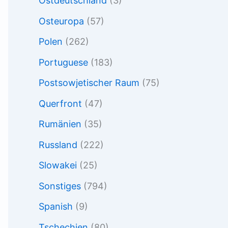
Ostdeutschland
(3)
Osteuropa
(57)
Polen
(262)
Portuguese
(183)
Postsowjetischer Raum
(75)
Querfront
(47)
Rumänien
(35)
Russland
(222)
Slowakei
(25)
Sonstiges
(794)
Spanish
(9)
Tschechien
(80)