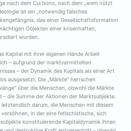
rage nach dem Cui bono, nach dem „wem nützt
deologie ist ein „notwendig falsches
nkengefängnis, das einer Gesellschaftsformation
mächtigen Objekten einer krisenhaften,
radiert wurden.
as Kapital mit ihrer eigenen Hände Arbeit
leich – aufgrund der marktvermittelten
isses – der Dynamik des Kapitals als einer Art
los ausgesetzt. Die „Märkte“ herrschen
hzwänge“ über die Menschen, obwohl die Märkte
d – die Summe der Aktionen der Marktsubjekte.
s letztendlich darum, die Menschen mit diesem
 versöhnen, in der eine fetischistische, sich
subjekte konstituierende Kapitaldynamik ihnen
ge und destruktive Kraft entgegentritt – obwohl,