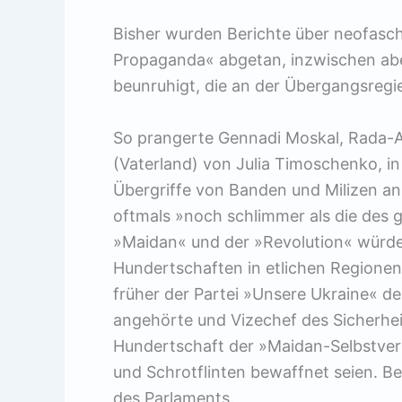
Bisher wurden Berichte über neofasch
Propaganda« abgetan, inzwischen abe
beunruhigt, die an der Übergangsregier
So prangerte Gennadi Moskal, Rada-A
(Vaterland) von Julia Timoschenko, in
Übergriffe von Banden und Milizen an
oftmals »noch schlimmer als die des
»Maidan« und der »Revolution« wür
Hundertschaften in etlichen Regione
früher der Partei »Unsere Ukraine« d
angehörte und Vizechef des Sicherheit
Hundertschaft der »Maidan-Selbstver
und Schrotflinten bewaffnet seien. B
des Parlaments.