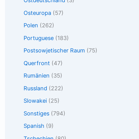
Ostdeutschland
(3)
Osteuropa
(57)
Polen
(262)
Portuguese
(183)
Postsowjetischer Raum
(75)
Querfront
(47)
Rumänien
(35)
Russland
(222)
Slowakei
(25)
Sonstiges
(794)
Spanish
(9)
Tschechien
(80)