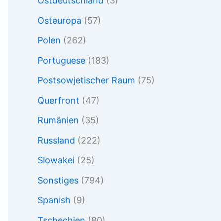
Ostdeutschland
(3)
Osteuropa
(57)
Polen
(262)
Portuguese
(183)
Postsowjetischer Raum
(75)
Querfront
(47)
Rumänien
(35)
Russland
(222)
Slowakei
(25)
Sonstiges
(794)
Spanish
(9)
Tschechien
(80)