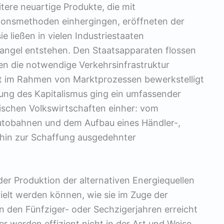
ere neuartige Produkte, die mit
tionsmethoden einhergingen, eröffneten der
 ließen in vielen Industriestaaten
angel entstehen. Den Staatsapparaten flossen
nen die notwendige Verkehrsinfrastruktur
t im Rahmen von Marktprozessen bewerkstelligt
ng des Kapitalismus ging ein umfassender
stischen Volkswirtschaften einher: vom
Autobahnen und dem Aufbau eines Händler-,
 hin zur Schaffung ausgedehnter
 der Produktion der alternativen Energiequellen
ielt werden können, wie sie im Zuge der
 den Fünfziger- oder Sechzigerjahren erreicht
r werden effizient nicht in der Art und Weise