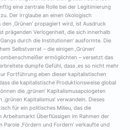
tig eine zentrale Rolle bei der Legitimierung
 zu. Der Irrglaube an einen ökologisch
n den ‚Grünen‘ propagiert wird, ist Ausdruck
st prägenden Verlogenheit, die sich innerhalb
Gangs durch die Institutionen‘ ausformte. Die
hem Selbstverrat – die einigen ‚Grünen‘
Bombenschmeißer ermöglichten – versetzt das
verbreitete dumpfe Gefühl, dass ‚es so nicht mehr
zur Fortführung eben dieser kapitalistischen
ss die kapitalistische Produktionsweise global
können die ‚grünen‘ Kapitalismusapologeten
en ‚grünen Kapitalismus‘ verwandeln. Dieses
sch für ein politisches Milieu, das die
 Arbeitsmarkt Überflüssigen im Rahmen der
n Parole ‚Fördern und Fordern‘ verkaufte und