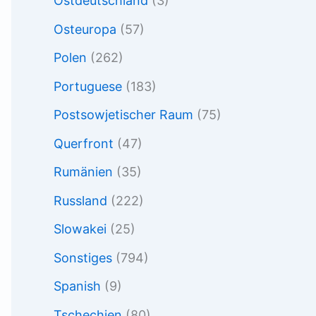
Ostdeutschland
(3)
Osteuropa
(57)
Polen
(262)
Portuguese
(183)
Postsowjetischer Raum
(75)
Querfront
(47)
Rumänien
(35)
Russland
(222)
Slowakei
(25)
Sonstiges
(794)
Spanish
(9)
Tschechien
(80)