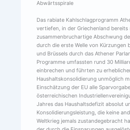
Abwärtsspirale
Das rabiate Kahlschlagprogramm Athe
vertiefen, in der Griechenland bereits
zusammenbruchartige Abschwung der 
durch die erste Welle von Kürzungen b
und Brüssels durch das Athener Parla
Programme umfassten rund 30 Milliard
einbrechen und führten zu erhebliche
Haushaltskonsolidierung unmöglich ma
Einschätzung der EU alle Sparvorgabe
österreichischen Industriellenvereinig
Jahres das Haushaltsdefizit absolut u
Konsolidierungsleistung, die keine a
Weltkrieg jemals zustandegebracht ha
der durch die Einsparungen ausgelöst