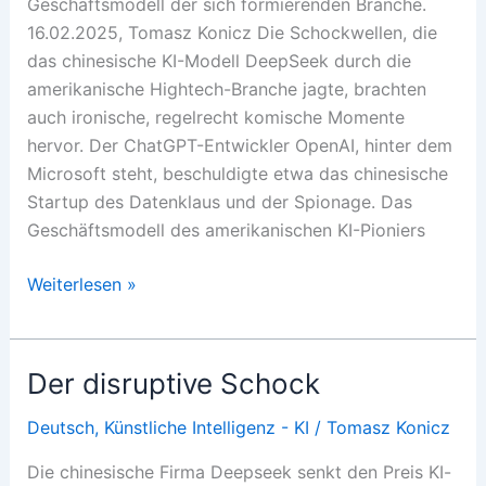
Geschäftsmodell der sich formierenden Branche.
16.02.2025, Tomasz Konicz Die Schockwellen, die
das chinesische KI-Modell DeepSeek durch die
amerikanische Hightech-Branche jagte, brachten
auch ironische, regelrecht komische Momente
hervor. Der ChatGPT-Entwickler OpenAI, hinter dem
Microsoft steht, beschuldigte etwa das chinesische
Startup des Datenklaus und der Spionage. Das
Geschäftsmodell des amerikanischen KI-Pioniers
Die
Weiterlesen »
KI-
Revolution
frisst
Der disruptive Schock
ihre
Kinder
Deutsch
,
Künstliche Intelligenz - KI
/
Tomasz Konicz
Die chinesische Firma Deepseek senkt den Preis KI-