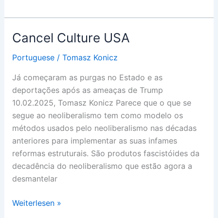
Querfront/Faschismus
als
Krisenideologie
Cancel Culture USA
und
antifaschistische
Portuguese
/
Tomasz Konicz
Gegenstrategien
Já começaram as purgas no Estado e as
deportações após as ameaças de Trump
10.02.2025, Tomasz Konicz Parece que o que se
segue ao neoliberalismo tem como modelo os
métodos usados pelo neoliberalismo nas décadas
anteriores para implementar as suas infames
reformas estruturais. São produtos fascistóides da
decadência do neoliberalismo que estão agora a
desmantelar
Cancel
Weiterlesen »
Culture