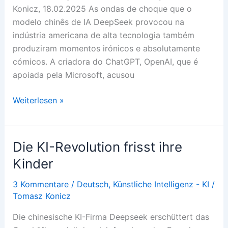
Konicz, 18.02.2025 As ondas de choque que o
modelo chinês de IA DeepSeek provocou na
indústria americana de alta tecnologia também
produziram momentos irónicos e absolutamente
cómicos. A criadora do ChatGPT, OpenAI, que é
apoiada pela Microsoft, acusou
A
Weiterlesen »
revolução
da
inteligência
Die KI-Revolution frisst ihre
artificial
Kinder
devora
os
3 Kommentare
/
Deutsch
,
Künstliche Intelligenz - KI
/
seus
Tomasz Konicz
filhos
Die chinesische KI-Firma Deepseek erschüttert das