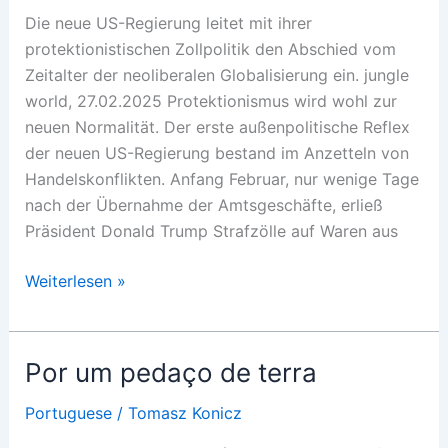
Die neue US-Regierung leitet mit ihrer
protektionistischen Zollpolitik den Abschied vom
Zeitalter der neoliberalen Globalisierung ein. jungle
world, 27.02.2025 Protektionismus wird wohl zur
neuen Normalität. Der erste außenpolitische Reflex
der neuen US-Regierung bestand im Anzetteln von
Handelskonflikten. Anfang Februar, nur wenige Tage
nach der Übernahme der Amtsgeschäfte, erließ
Präsident Donald Trump Strafzölle auf Waren aus
Zoll
Weiterlesen »
um
Zoll
in
Por um pedaço de terra
die
Krise
Portuguese
/
Tomasz Konicz