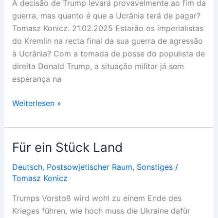
A decisão de Trump levará provavelmente ao fim da
guerra, mas quanto é que a Ucrânia terá de pagar?
Tomasz Konicz. 21.02.2025 Estarão os imperialistas
do Kremlin na recta final da sua guerra de agressão
à Ucrânia? Com a tomada de posse do populista de
direita Donald Trump, a situação militar já sem
esperança na
Por
Weiterlesen »
um
pedaço
de
Für ein Stück Land
terra
Deutsch
,
Postsowjetischer Raum
,
Sonstiges
/
Tomasz Konicz
Trumps Vorstoß wird wohl zu einem Ende des
Krieges führen, wie hoch muss die Ukraine dafür