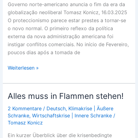
Governo norte-americano anuncia o fim da era da
globalização neoliberal Tomasz Konicz, 16.03.2025
O proteccionismo parece estar prestes a tornar-se
o novo normal. O primeiro reflexo da política
externa da nova administração americana foi
instigar conflitos comerciais. No início de Fevereiro,
poucos dias após a tomada de
Tarifa
Weiterlesen »
a
tarifa
na
Alles muss in Flammen stehen!
crise
2 Kommentare
/
Deutsch
,
Klimakrise | Äußere
Schranke
,
Wirtschaftskrise | Innere Schranke
/
Tomasz Konicz
Ein kurzer Überblick über die krisenbedingte