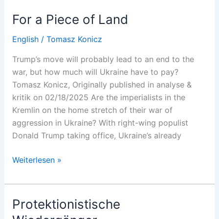
Devours
For a Piece of Land
its
Children
English
/
Tomasz Konicz
Trump’s move will probably lead to an end to the
war, but how much will Ukraine have to pay?
Tomasz Konicz, Originally published in analyse &
kritik on 02/18/2025 Are the imperialists in the
Kremlin on the home stretch of their war of
aggression in Ukraine? With right-wing populist
Donald Trump taking office, Ukraine’s already
For
Weiterlesen »
a
Piece
of
Protektionistische
Land