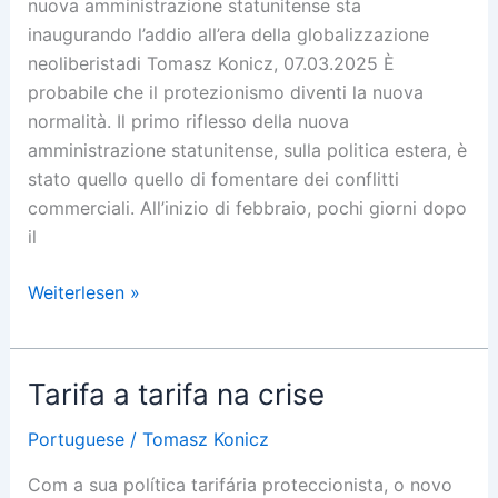
nuova amministrazione statunitense sta
inaugurando l’addio all’era della globalizzazione
neoliberistadi Tomasz Konicz, 07.03.2025 È
probabile che il protezionismo diventi la nuova
normalità. Il primo riflesso della nuova
amministrazione statunitense, sulla politica estera, è
stato quello quello di fomentare dei conflitti
commerciali. All’inizio di febbraio, pochi giorni dopo
il
Un
Weiterlesen »
passo
via
l’altro,
Tarifa a tarifa na crise
nella
Crisi
Portuguese
/
Tomasz Konicz
Com a sua política tarifária proteccionista, o novo