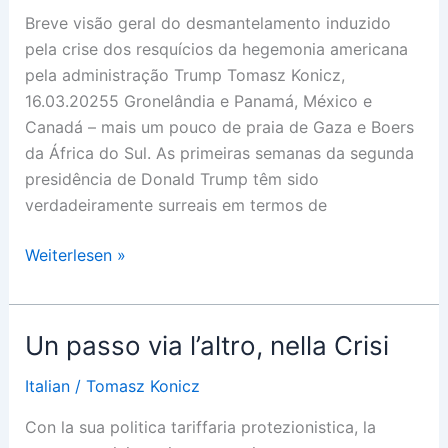
Breve visão geral do desmantelamento induzido
pela crise dos resquícios da hegemonia americana
pela administração Trump Tomasz Konicz,
16.03.20255 Gronelândia e Panamá, México e
Canadá – mais um pouco de praia de Gaza e Boers
da África do Sul. As primeiras semanas da segunda
presidência de Donald Trump têm sido
verdadeiramente surreais em termos de
Tudo
Weiterlesen »
tem
de
ficar
Un passo via l’altro, nella Crisi
em
chamas!
Italian
/
Tomasz Konicz
Con la sua politica tariffaria protezionistica, la