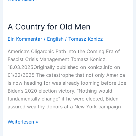
Breakthrough
as
the
A Country for Old Men
Election
Campaign
Ein Kommentar
/
English
/
Tomasz Konicz
Heats
America’s Oligarchic Path into the Coming Era of
Up?
Fascist Crisis Management Tomasz Konicz,
18.03.2025Originally published on konicz.info on
01/22/2025 The catastrophe that not only America
is now heading for was already looming before Joe
Biden’s 2020 election victory. “Nothing would
fundamentally change” if he were elected, Biden
assured wealthy donors at a New York campaign
A
Weiterlesen »
Country