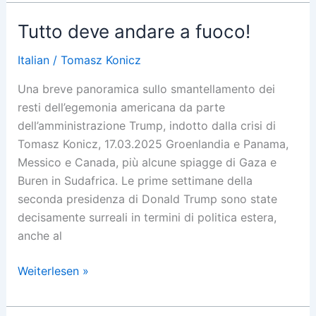
for
Old
Tutto deve andare a fuoco!
Men
Italian
/
Tomasz Konicz
Una breve panoramica sullo smantellamento dei
resti dell’egemonia americana da parte
dell’amministrazione Trump, indotto dalla crisi di
Tomasz Konicz, 17.03.2025 Groenlandia e Panama,
Messico e Canada, più alcune spiagge di Gaza e
Buren in Sudafrica. Le prime settimane della
seconda presidenza di Donald Trump sono state
decisamente surreali in termini di politica estera,
anche al
Tutto
Weiterlesen »
deve
andare