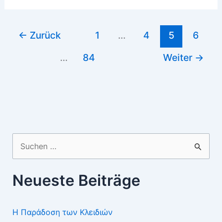
USA
←
Zurück
1
…
4
5
6
…
84
Weiter
→
Suchen
nach:
Neueste Beiträge
Η Παράδοση των Κλειδιών