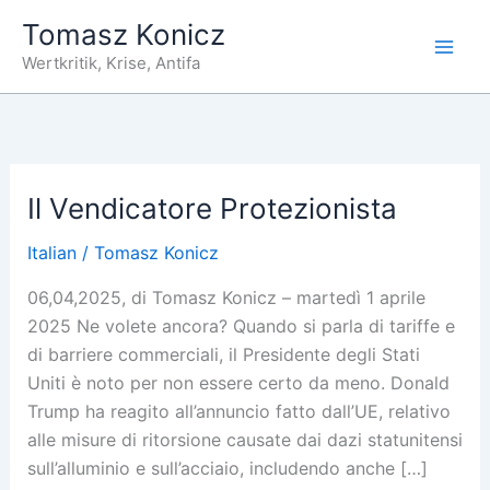
Zum
Tomasz Konicz
Inhalt
Wertkritik, Krise, Antifa
springen
Il Vendicatore Protezionista
Italian
/
Tomasz Konicz
06,04,2025, di Tomasz Konicz – martedì 1 aprile
2025 Ne volete ancora? Quando si parla di tariffe e
di barriere commerciali, il Presidente degli Stati
Uniti è noto per non essere certo da meno. Donald
Trump ha reagito all’annuncio fatto dall’UE, relativo
alle misure di ritorsione causate dai dazi statunitensi
sull’alluminio e sull’acciaio, includendo anche […]