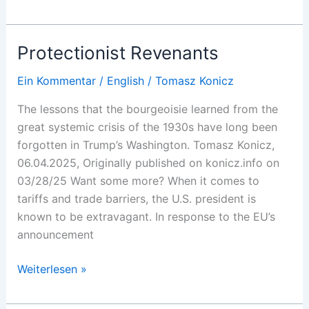
se
tornam
Wagenknecht
Protectionist Revenants
Ein Kommentar
/
English
/
Tomasz Konicz
The lessons that the bourgeoisie learned from the
great systemic crisis of the 1930s have long been
forgotten in Trump’s Washington. Tomasz Konicz,
06.04.2025, Originally published on konicz.info on
03/28/25 Want some more? When it comes to
tariffs and trade barriers, the U.S. president is
known to be extravagant. In response to the EU’s
announcement
Protectionist
Weiterlesen »
Revenants