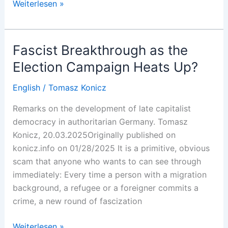
Cancel
Weiterlesen »
Culture
USA
Fascist Breakthrough as the
Election Campaign Heats Up?
English
/
Tomasz Konicz
Remarks on the development of late capitalist
democracy in authoritarian Germany. Tomasz
Konicz, 20.03.2025Originally published on
konicz.info on 01/28/2025 It is a primitive, obvious
scam that anyone who wants to can see through
immediately: Every time a person with a migration
background, a refugee or a foreigner commits a
crime, a new round of fascization
Fascist
Weiterlesen »