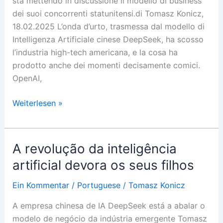
sta mettendo in discussione il modello di business
dei suoi concorrenti statunitensi.di Tomasz Konicz,
18.02.2025 L’onda d’urto, trasmessa dal modello di
Intelligenza Artificiale cinese DeepSeek, ha scosso
l’industria high-tech americana, e la cosa ha
prodotto anche dei momenti decisamente comici.
OpenAI,
La
Weiterlesen »
rivoluzione
dell’I.A
divora
A revolução da inteligência
i
artificial devora os seus filhos
suoi
figli
Ein Kommentar
/
Portuguese
/
Tomasz Konicz
A empresa chinesa de IA DeepSeek está a abalar o
modelo de negócio da indústria emergente Tomasz