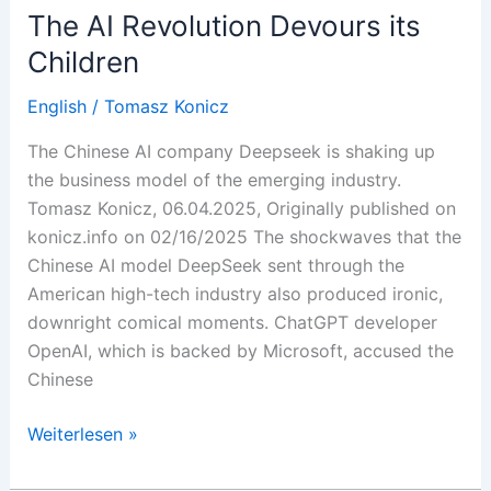
One
The AI Revolution Devours its
Tariff
Children
at
a
English
/
Tomasz Konicz
Time
The Chinese AI company Deepseek is shaking up
the business model of the emerging industry.
Tomasz Konicz, 06.04.2025, Originally published on
konicz.info on 02/16/2025 The shockwaves that the
Chinese AI model DeepSeek sent through the
American high-tech industry also produced ironic,
downright comical moments. ChatGPT developer
OpenAI, which is backed by Microsoft, accused the
Chinese
The
Weiterlesen »
AI
Revolution