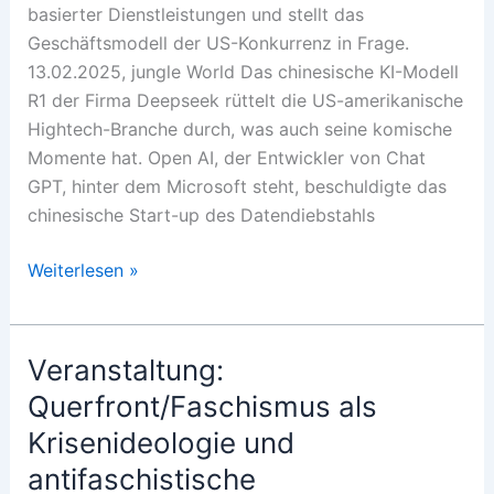
basierter Dienst­leistungen und stellt das
Geschäftsmodell der US-Konkurrenz in Frage.
13.02.2025, jungle World Das chinesische KI-Modell
R1 der Firma Deepseek rüttelt die US-amerikanische
Hightech-Branche durch, was auch seine komische
Momente hat. Open AI, der Entwickler von Chat
GPT, hinter dem Microsoft steht, beschuldigte das
chinesische Start-up des Datendiebstahls
Der
Weiterlesen »
disruptive
Schock
Veranstaltung:
Querfront/Faschismus als
Krisenideologie und
antifaschistische