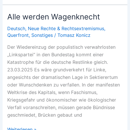
Bitte
um
Alle werden Wagenknecht
eine
Spende
Deutsch
,
Neue Rechte & Rechtsextremismus
,
Querfront
,
Sonstiges
/
Tomasz Konicz
für
die
Der Wiedereinzug der populistisch verwahrlosten
Veröffentlichung
„Linkspartei“ in den Bundestag kommt einer
von
Katastrophe für die deutsche Restlinke gleich.
Texten
23.03.2025 Es wäre grundverkehrt für Linke,
von
angesichts der dramatischen Lage in Sektierertum
Roswitha
oder Wunschdenken zu verfallen. In der manifesten
Scholz
Weltkrise des Kapitals, wenn Faschismus,
Kriegsgefahr und ökonomischer wie ökologischer
Verfall voranschreiten, müssen gerade Bündnisse
geschmiedet, Brücken gebaut und
Alle
Weiterlesen »