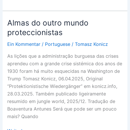
país
do
automóvel
Almas do outro mundo
ardeu
proteccionistas
Ein Kommentar
/
Portuguese
/
Tomasz Konicz
As lições que a administração burguesa das crises
aprendeu com a grande crise sistémica dos anos de
1930 foram há muito esquecidas na Washington de
Trump Tomasz Konicz, 06.04.2025, Original
“Protektionistische Wiedergänger” em konicz.info,
28.03.2025. Também publicado ligeiramente
resumido em jungle world, 2025/12. Tradução de
Boaventura Antunes Será que pode ser um pouco
mais? Quando