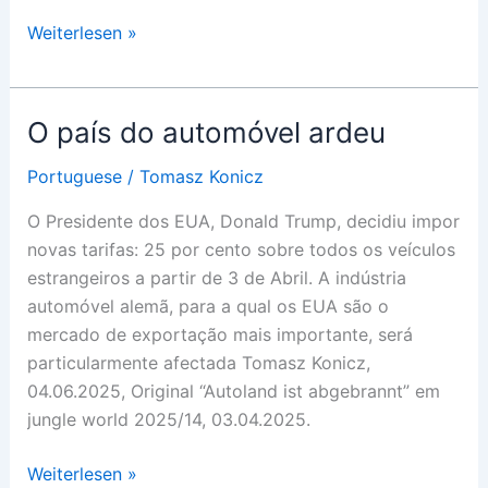
Il
Weiterlesen »
Vendicatore
Protezionista
O país do automóvel ardeu
Portuguese
/
Tomasz Konicz
O Presidente dos EUA, Donald Trump, decidiu impor
novas tarifas: 25 por cento sobre todos os veículos
estrangeiros a partir de 3 de Abril. A indústria
automóvel alemã, para a qual os EUA são o
mercado de exportação mais importante, será
particularmente afectada Tomasz Konicz,
04.06.2025, Original “Autoland ist abgebrannt” em
jungle world 2025/14, 03.04.2025.
O
Weiterlesen »