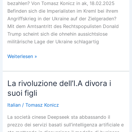
bezahlen? Von Tomasz Konicz in ak, 18.02.2025
Befinden sich die Imperialisten im Kreml bei ihrem
Angriffskrieg in der Ukraine auf der Zielgeraden?
Mit dem Amtsantritt des Rechtspopulisten Donald
Trump scheint sich die ohnehin aussichtslose
militärische Lage der Ukraine schlagartig
Für
Weiterlesen »
ein
Stück
Land
La rivoluzione dell’I.A divora i
suoi figli
Italian
/
Tomasz Konicz
La società cinese Deepseek sta abbassando il
prezzo dei servizi basati sull’intelligenza artificiale e