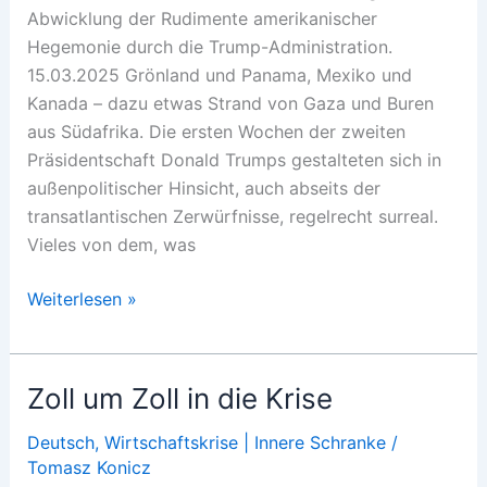
Abwicklung der Rudimente amerikanischer
Hegemonie durch die Trump-Administration.
15.03.2025 Grönland und Panama, Mexiko und
Kanada – dazu etwas Strand von Gaza und Buren
aus Südafrika. Die ersten Wochen der zweiten
Präsidentschaft Donald Trumps gestalteten sich in
außenpolitischer Hinsicht, auch abseits der
transatlantischen Zerwürfnisse, regelrecht surreal.
Vieles von dem, was
Alles
Weiterlesen »
muss
in
Flammen
Zoll um Zoll in die Krise
stehen!
Deutsch
,
Wirtschaftskrise | Innere Schranke
/
Tomasz Konicz