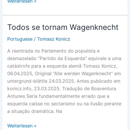
Almas
Weiterlesen »
do
outro
mundo
Todos se tornam Wagenknecht
proteccionistas
Portuguese
/
Tomasz Konicz
A reentrada no Parlamento do populista e
desmazelado “Partido da Esquerda” equivale a uma
catástrofe para a esquerda alemã Tomasz Konicz,
06.04.2025, Original “Alle werden Wagenknecht” em
untergrund-blättle 24.03.2025. Antes publicado em
konicz.info, 23.03.2025. Tradução de Boaventura
Antunes Seria fundamentalmente errado que a
esquerda caísse no sectarismo ou na ilusão perante
a situação dramática. Na
Todos
Weiterlesen »