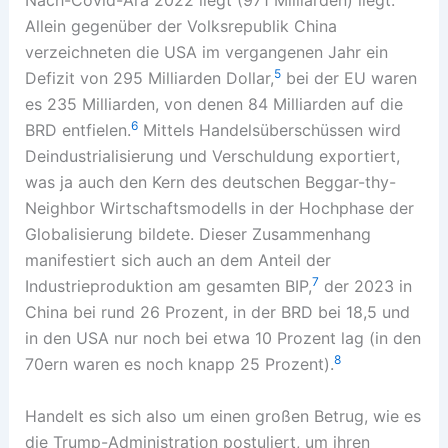
Nach-Covid-Ära 2022 liegt (971 Milliarden) liegt.
Allein gegenüber der Volksrepublik China
verzeichneten die USA im vergangenen Jahr ein
5
Defizit von 295 Milliarden Dollar,
bei der EU waren
es 235 Milliarden, von denen 84 Milliarden auf die
6
BRD entfielen.
Mittels Handelsüberschüssen wird
Deindustrialisierung und Verschuldung exportiert,
was ja auch den Kern des deutschen Beggar-thy-
Neighbor Wirtschaftsmodells in der Hochphase der
Globalisierung bildete. Dieser Zusammenhang
manifestiert sich auch an dem Anteil der
7
Industrieproduktion am gesamten BIP,
der 2023 in
China bei rund 26 Prozent, in der BRD bei 18,5 und
in den USA nur noch bei etwa 10 Prozent lag (in den
8
70ern waren es noch knapp 25 Prozent).
Handelt es sich also um einen großen Betrug, wie es
die Trump-Administration postuliert, um ihren