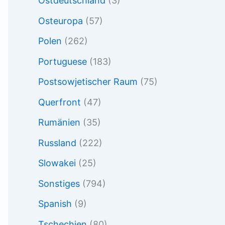
Ostdeutschland
(3)
Osteuropa
(57)
Polen
(262)
Portuguese
(183)
Postsowjetischer Raum
(75)
Querfront
(47)
Rumänien
(35)
Russland
(222)
Slowakei
(25)
Sonstiges
(794)
Spanish
(9)
Tschechien
(80)