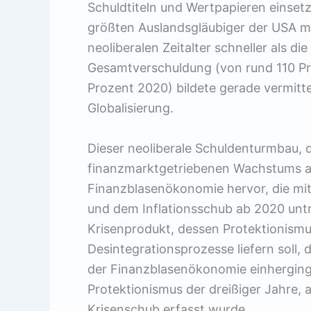
Schuldtiteln und Wertpapieren einset
größten Auslandsgläubiger der USA m
neoliberalen Zeitalter schneller als di
Gesamtverschuldung (von rund 110 Pro
Prozent 2020) bildete gerade vermittel
Globalisierung.
Dieser neoliberale Schuldenturmbau, de
finanzmarktgetriebenen Wachstums au
Finanzblasenökonomie hervor, die mit
und dem Inflationsschub ab 2020 untr
Krisenprodukt, dessen Protektionismu
Desintegrationsprozesse liefern soll,
der Finanzblasenökonomie einherginge
Protektionismus der dreißiger Jahre,
Krisenschub erfasst wurde.