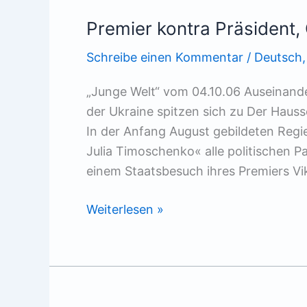
Premier kontra Präsident,
Schreibe einen Kommentar
/
Deutsch
„Junge Welt“ vom 04.10.06 Auseinande
der Ukraine spitzen sich zu Der Hausse
In der Anfang August gebildeten Regi
Julia Timoschenko« alle politischen Pa
einem Staatsbesuch ihres Premiers Vi
Premier
Weiterlesen »
kontra
Präsident,
Ost
gegen