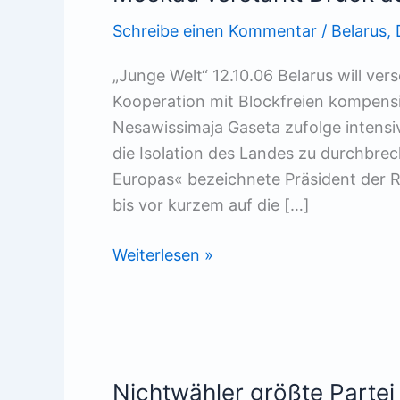
Schreibe einen Kommentar
/
Belarus
,
„Junge Welt“ 12.10.06 Belarus will ve
Kooperation mit Blockfreien kompens
Nesawissimaja Gaseta zufolge intensi
die Isolation des Landes zu durchbrec
Europas« bezeichnete Präsident der R
bis vor kurzem auf die […]
Moskau
Weiterlesen »
verstärkt
Druck
auf
Minsk
Nichtwähler größte Partei