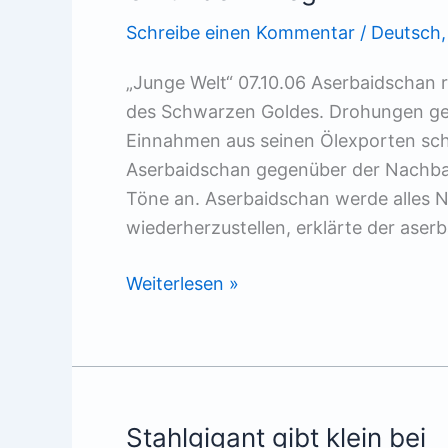
Schreibe einen Kommentar
/
Deutsch
„Junge Welt“ 07.10.06 Aserbaidschan r
des Schwarzen Goldes. Drohungen ge
Einnahmen aus seinen Ölexporten sch
Aserbaidschan gegenüber der Nachba
Töne an. Aserbaidschan werde alles No
wiederherzustellen, erklärte der aser
Öl
Weiterlesen »
für
den
Krieg
Stahlgigant gibt klein bei