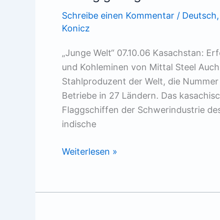
Schreibe einen Kommentar
/
Deutsch
Konicz
„Junge Welt“ 07.10.06 Kasachstan: Er
und Kohleminen von Mittal Steel Auch 
Stahlproduzent der Welt, die Nummer
Betriebe in 27 Ländern. Das kasachis
Flaggschiffen der Schwerindustrie des
indische
Stahlgigant
Weiterlesen »
gibt
klein
bei