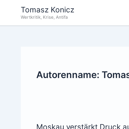
Zum
Tomasz Konicz
Inhalt
Wertkritik, Krise, Antifa
springen
Autorenname: Tomas
Moskau verstärkt Druck a