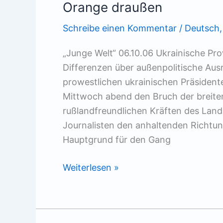
Orange draußen
Schreibe einen Kommentar
/
Deutsch
„Junge Welt“ 06.10.06 Ukrainische Prow
Differenzen über außenpolitische Aus
prowestlichen ukrainischen Präsiden
Mittwoch abend den Bruch der breiten
rußlandfreundlichen Kräften des Lan
Journalisten den anhaltenden Richtung
Hauptgrund für den Gang
Orange
Weiterlesen »
draußen