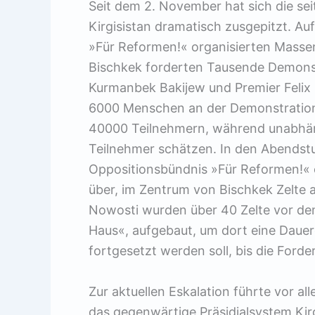
Seit dem 2. November hat sich die se
Kirgisistan dramatisch zusgepitzt. Au
»Für Reformen!« organisierten Massen
Bischkek forderten Tausende Demonst
Kurmanbek Bakijew und Premier Felix K
6000 Menschen an der Demonstration,
40000 Teilnehmern, während unabhän
Teilnehmer schätzen. In den Abendst
Oppositionsbündnis »Für Reformen!« 
über, im Zentrum von Bischkek Zelte 
Nowosti wurden über 40 Zelte vor de
Haus«, aufgebaut, um dort eine Dauer
fortgesetzt werden soll, bis die Forde
Zur aktuellen Eskalation führte vor al
das gegenwärtige Präsidialsystem Kir