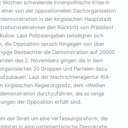
it Wochen schwelende innenpolitische Krise in
f einer von der oppositionellen Dachorganisation
demonstration in der kirgisischen Hauptstadt
rationsteilnehmer den Rücktritt von Präsident
ulow. Laut Polizeiangaben beteiligten sich
 die Opposition sprach hingegen von über
gige Beobachter die Demonstration auf 20000
unden des 2. Novembers gingen die in dem
organisierten 20 Gruppen und Parteien dazu
aufzubauen. Laut der Nachrichtenagentur RIA-
m kirgisischen Regierungssitz, dem »Weißen
demonstration durchzuführen, die so lange
rungen der Opposition erfüllt sind.
lem der Streit um eine Verfassungsreform, die
gisistan in eine parlamentarische Demokratie