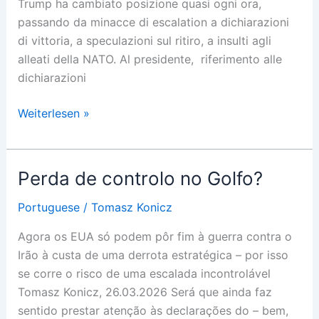
Trump ha cambiato posizione quasi ogni ora,
passando da minacce di escalation a dichiarazioni
di vittoria, a speculazioni sul ritiro, a insulti agli
alleati della NATO. Al presidente, riferimento alle
dichiarazioni
Mancanza
Weiterlesen »
di
controllo
nel
Perda de controlo no Golfo?
Golfo?
Portuguese
/
Tomasz Konicz
Agora os EUA só podem pôr fim à guerra contra o
Irão à custa de uma derrota estratégica – por isso
se corre o risco de uma escalada incontrolável
Tomasz Konicz, 26.03.2026 Será que ainda faz
sentido prestar atenção às declarações do – bem,