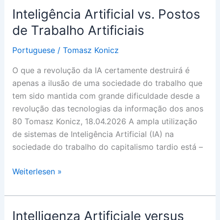
Artificial
Inteligência Artificial vs. Postos
Jobs
de Trabalho Artificiais
Portuguese
/
Tomasz Konicz
O que a revolução da IA certamente destruirá é
apenas a ilusão de uma sociedade do trabalho que
tem sido mantida com grande dificuldade desde a
revolução das tecnologias da informação dos anos
80 Tomasz Konicz, 18.04.2026 A ampla utilização
de sistemas de Inteligência Artificial (IA) na
sociedade do trabalho do capitalismo tardio está –
Inteligência
Weiterlesen »
Artificial
vs.
Postos
Intelligenza Artificiale versus