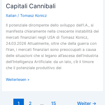
Capitali Cannibali
Italian
/
Tomasz Konicz
Il potenziale dirompente dello sviluppo dell’I.A., si
manifesta chiaramente nella crescente instabilità dei
mercati finanziari negli USA di Tomasz Konicz,
24.03.2026 Attualmente, oltre che della guerra con
l’Iran, i mercati finanziari sono preoccupati a causa
delle situazioni che si legano all’ascesa dell’industria
dell’Intelligenza Artificiale: da un lato, c’è il timore
che il potenziale produttivo dei
Capitali
Weiterlesen »
Cannibali
1
2
…
15
Weiter
→