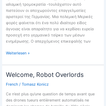
ισλαμική τρομοκρατία -τουλάχιστον αυτό
πιστεύουν οι αποχωρούντες επαγγελματίες
αριστεροί της Γερμανίας. Μια πολεμική Μερικές
φορές φαίνεται ότι ένα πολύ ιδιαίτερο είδος
άγνοιας είναι απαραίτητο για να κερδίσει ευρεία
προσοχή στο γερμανικό τσίρκο των μέσων
ενημέρωσης. Ο απερχόμενος επικεφαλής των
Ισλαμισμός
Weiterlesen »
και
Μετα-
Αριστερή
Welcome, Robot Overlords
Άγνοια
French
/
Tomasz Konicz
Ce n’est plus qu’une question de temps avant que
des drones tueurs entièrement automatisés ne