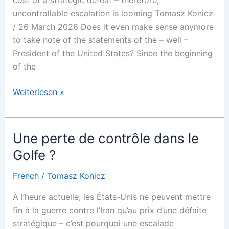
uncontrollable escalation is looming Tomasz Konicz
/ 26 March 2026 Does it even make sense anymore
to take note of the statements of the – well –
President of the United States? Since the beginning
of the
Loss
Weiterlesen »
of
control
in
Une perte de contrôle dans le
the
Golfe ?
Gulf?
French
/
Tomasz Konicz
À l’heure actuelle, les États-Unis ne peuvent mettre
fin à la guerre contre l’Iran qu’au prix d’une défaite
stratégique – c’est pourquoi une escalade