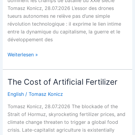
dominent les champs de bataille du XXIe siècle
Tomasz Konicz, 28.07.2026 L’essor des drones
tueurs autonomes ne relève pas d’une simple
révolution technologique : il exprime le lien intime
entre la dynamique du capitalisme, la guerre et le
développement des
Welcome,
Weiterlesen »
Robot
Overlords
The Cost of Artificial Fertilizer
English
/
Tomasz Konicz
Tomasz Konicz, 28.07.2026 The blockade of the
Strait of Hormuz, skyrocketing fertilizer prices, and
climate change threaten to trigger a global food
crisis. Late-capitalist agriculture is existentially