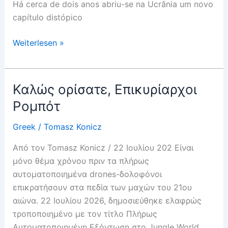
Há cerca de dois anos abriu-se na Ucrânia um novo
capítulo distópico
Welcome,
Weiterlesen »
Robot
Overlords
Καλώς ορίσατε, Eπικυρίαρχοι
Ρομπότ
Greek
/
Tomasz Konicz
Από τον Tomasz Konicz / 22 Ιουλίου 202 Είναι
μόνο θέμα χρόνου πριν τα πλήρως
αυτοματοποιημένα drones-δολοφόνοι
επικρατήσουν στα πεδία των μαχών του 21ου
αιώνα. 22 Ιουλίου 2026, δημοσιεύθηκε ελαφρώς
τροποποιημένο με τον τίτλο Πλήρως
Αυτοματοποιημένη Εξόντωση στο Jungle World