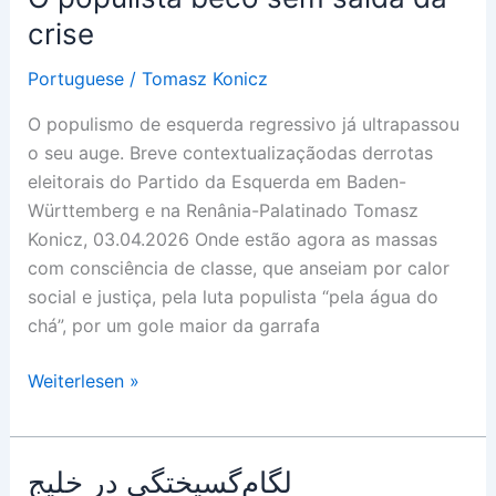
Εργασιακών
crise
Θέσεων
Portuguese
/
Tomasz Konicz
O populismo de esquerda regressivo já ultrapassou
o seu auge. Breve contextualizaçãodas derrotas
eleitorais do Partido da Esquerda em Baden-
Württemberg e na Renânia-Palatinado Tomasz
Konicz, 03.04.2026 Onde estão agora as massas
com consciência de classe, que anseiam por calor
social e justiça, pela luta populista “pela água do
chá”, por um gole maior da garrafa
O
Weiterlesen »
populista
beco
sem
لگام‌گسیختگی در خلیج
saída