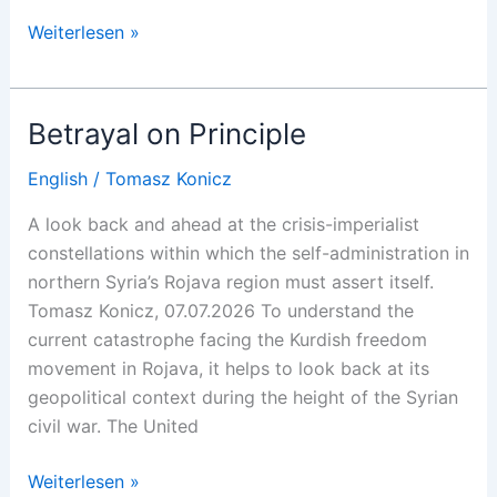
Κίνα:
Weiterlesen »
Πολλαπλές
Κρίσεις
Αντί
Betrayal on Principle
Ηγεμονίας
English
/
Tomasz Konicz
A look back and ahead at the crisis-imperialist
constellations within which the self-administration in
northern Syria’s Rojava region must assert itself.
Tomasz Konicz, 07.07.2026 To understand the
current catastrophe facing the Kurdish freedom
movement in Rojava, it helps to look back at its
geopolitical context during the height of the Syrian
civil war. The United
Betrayal
Weiterlesen »