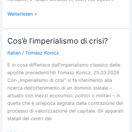
Απώλεια
Weiterlesen »
ελέγχου
στον
Κόλπο?
Cos’è l’imperialismo di crisi?
Italian
/
Tomasz Konicz
E in cosa differisce dall’imperialismo classico delle
epoche precedenti?di Tomasz Konicz, 25.03.2026
Con „Imperialismo di crisi“ si fa riferimento alla
ricerca dell’ottenimento di un dominio statale –
attuato con mezzi economici, politici o militari – in
quella che è un’epoca segnata dalla contrazione del
processo di valorizzazione del capitale. Gli apparati
statali dei centri del