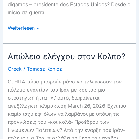
digamos – presidente dos Estados Unidos? Desde o
início da guerra
Perda
Weiterlesen »
de
controlo
no
Απώλεια ελέγχου στον Κόλπο?
Golfo?
Greek
/
Tomasz Konicz
Οι ΗΠΑ τώρα μπορούν μόνο να τελειώσουν τον
πόλεμο εναντίον του Ιράν με κόστος μια
στρατηγική ήττα -γι’ αυτό, διαφαίνεται
ανεξέλεγκτη κλιμάκωση March 26, 2026 Έχει πια
καμία ισχύ εφ’ όλων να λαμβάνουμε υπόψη τις
προγνώσεις του -και καλά- Προέδρου των
Ηνωμένων Πολιτειών? Από την έναρξη του Ιράν-
πολέμου, ο Τραμπ αλλάζει τη θέση του σχεδόν