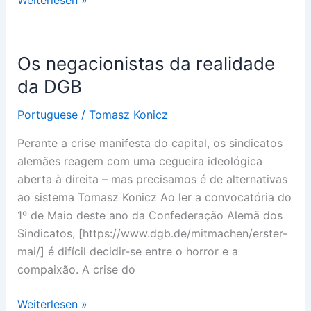
Weiterlesen »
Κλιματική
Κρίση
και
Os negacionistas da realidade
τα
da DGB
Εξωτερικά
Όρια
Portuguese
/
Tomasz Konicz
του
Perante a crise manifesta do capital, os sindicatos
Κεφαλαίου
alemães reagem com uma cegueira ideológica
aberta à direita – mas precisamos é de alternativas
ao sistema Tomasz Konicz Ao ler a convocatória do
1º de Maio deste ano da Confederação Alemã dos
Sindicatos, [https://www.dgb.de/mitmachen/erster-
mai/] é difícil decidir-se entre o horror e a
compaixão. A crise do
Os
Weiterlesen »