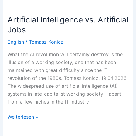
della
realtà
Artificial Intelligence vs. Artificial
del
Jobs
DGB
English
/
Tomasz Konicz
What the AI revolution will certainly destroy is the
illusion of a working society, one that has been
maintained with great difficulty since the IT
revolution of the 1980s. Tomasz Konicz, 19.04.2026
The widespread use of artificial intelligence (AI)
systems in late-capitalist working society – apart
from a few niches in the IT industry –
Artificial
Weiterlesen »
Intelligence
vs.