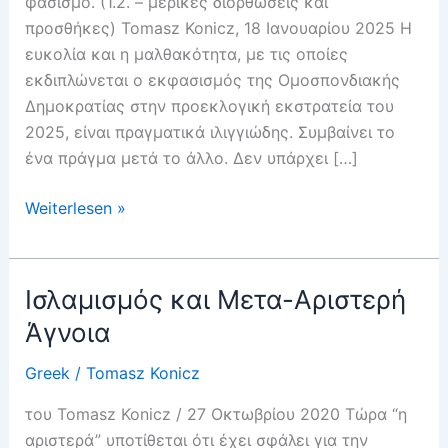
φασισμό. (1.2. – μερικές διορθώσεις και
προσθήκες) Tomasz Konicz, 18 Ιανουαρίου 2025 Η
ευκολία και η μαλθακότητα, με τις οποίες
εκδιπλώνεται ο εκφασισμός της Ομοσπονδιακής
Δημοκρατίας στην προεκλογική εκστρατεία του
2025, είναι πραγματικά ιλιγγιώδης. Συμβαίνει το
ένα πράγμα μετά το άλλο. Δεν υπάρχει […]
Η
Weiterlesen »
Παράδοση
των
Κλειδιών
Ισλαμισμός και Μετα-Αριστερή
Άγνοια
Greek
/
Tomasz Konicz
του Tomasz Konicz / 27 Οκτωβρίου 2020 Τώρα “η
αριστερά” υποτίθεται ότι έχει σφάλει για την