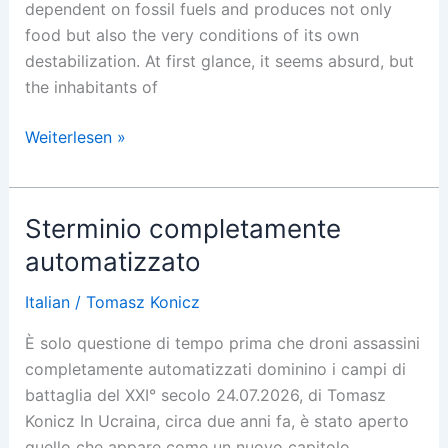
dependent on fossil fuels and produces not only
food but also the very conditions of its own
destabilization. At first glance, it seems absurd, but
the inhabitants of
The
Weiterlesen »
Cost
of
Artificial
Sterminio completamente
Fertilizer
automatizzato
Italian
/
Tomasz Konicz
È solo questione di tempo prima che droni assassini
completamente automatizzati dominino i campi di
battaglia del XXI° secolo 24.07.2026, di Tomasz
Konicz In Ucraina, circa due anni fa, è stato aperto
quello che appare come un nuovo capitolo