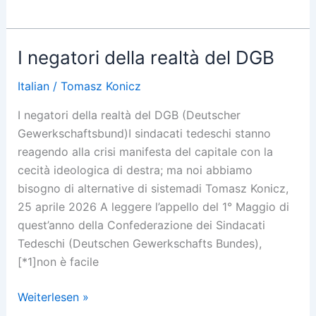
negacionistas
da
realidade
I negatori della realtà del DGB
da
DGB
Italian
/
Tomasz Konicz
I negatori della realtà del DGB (Deutscher
Gewerkschaftsbund)I sindacati tedeschi stanno
reagendo alla crisi manifesta del capitale con la
cecità ideologica di destra; ma noi abbiamo
bisogno di alternative di sistemadi Tomasz Konicz,
25 aprile 2026 A leggere l’appello del 1° Maggio di
quest’anno della Confederazione dei Sindacati
Tedeschi (Deutschen Gewerkschafts Bundes),
[*1]non è facile
I
Weiterlesen »
negatori