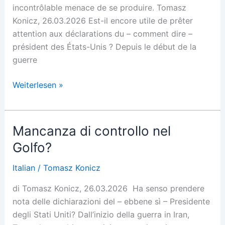
incontrôlable menace de se produire. Tomasz
Konicz, 26.03.2026 Est-il encore utile de prêter
attention aux déclarations du – comment dire –
président des États-Unis ? Depuis le début de la
guerre
Une
Weiterlesen »
perte
de
contrôle
Mancanza di controllo nel
dans
Golfo?
le
Golfe
Italian
/
Tomasz Konicz
?
di Tomasz Konicz, 26.03.2026 Ha senso prendere
nota delle dichiarazioni del – ebbene sì – Presidente
degli Stati Uniti? Dall’inizio della guerra in Iran,