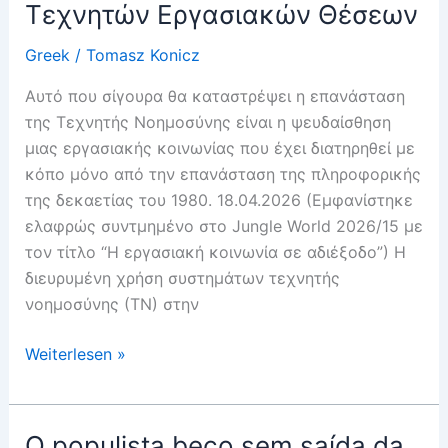
Τεχνητών Εργασιακών Θέσεων
Lavoro
Artificiali
Greek
/
Tomasz Konicz
Αυτό που σίγουρα θα καταστρέψει η επανάσταση
της Τεχνητής Νοημοσύνης είναι η ψευδαίσθηση
μιας εργασιακής κοινωνίας που έχει διατηρηθεί με
κόπο μόνο από την επανάσταση της πληροφορικής
της δεκαετίας του 1980. 18.04.2026 (Εμφανίστηκε
ελαφρώς συντμημένο στο Jungle World 2026/15 με
τον τίτλο “Η εργασιακή κοινωνία σε αδιέξοδο”) Η
διευρυμένη χρήση συστημάτων τεχνητής
νοημοσύνης (ΤΝ) στην
Τεχνητή
Weiterlesen »
Νοημοσύνη
vs
Τεχνητών
O populista beco sem saída da