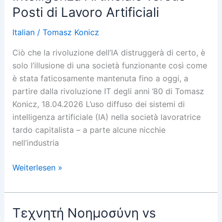
de
Posti di Lavoro Artificiali
Trabalho
Artificiais
Italian
/
Tomasz Konicz
Ciò che la rivoluzione dell’IA distruggerà di certo, è
solo l’illusione di una società funzionante così come
è stata faticosamente mantenuta fino a oggi, a
partire dalla rivoluzione IT degli anni ’80 di Tomasz
Konicz, 18.04.2026 L’uso diffuso dei sistemi di
intelligenza artificiale (IA) nella società lavoratrice
tardo capitalista – a parte alcune nicchie
nell’industria
Intelligenza
Weiterlesen »
Artificiale
versus
Posti
Τεχνητή Νοημοσύνη vs
di