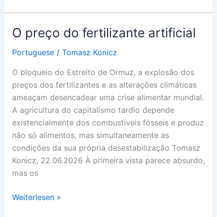
prezzo
del
fertilizzante
O preço do fertilizante artificial
artificiale
Portuguese
/
Tomasz Konicz
O bloqueio do Estreito de Ormuz, a explosão dos
preços dos fertilizantes e as alterações climáticas
ameaçam desencadear uma crise alimentar mundial.
A agricultura do capitalismo tardio depende
existencialmente dos combustíveis fósseis e produz
não só alimentos, mas simultaneamente as
condições da sua própria desestabilização Tomasz
Konicz, 22.06.2026 À primeira vista parece absurdo,
mas os
O
Weiterlesen »
preço