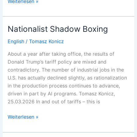
Cos’è
Weiterlesen »
l’imperialismo
di
crisi?
Nationalist Shadow Boxing
English
/
Tomasz Konicz
About a year after taking office, the results of
Donald Trump’s tariff policy are mixed and
contradictory. The number of industrial jobs in the
U.S. has actually declined slightly, as rationalization
in the production process continues to advance,
driven in part by AI programs. Tomasz Konicz,
25.03.2026 In and out of tariffs – this is
Nationalist
Weiterlesen »
Shadow
Boxing