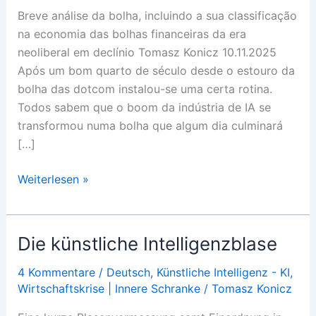
Breve análise da bolha, incluindo a sua classificação
na economia das bolhas financeiras da era
neoliberal em declínio Tomasz Konicz 10.11.2025
Após um bom quarto de século desde o estouro da
bolha das dotcom instalou-se uma certa rotina.
Todos sabem que o boom da indústria de IA se
transformou numa bolha que algum dia culminará
[…]
A
Weiterlesen »
bolha
da
inteligência
Die künstliche Intelligenzblase
artificial
4 Kommentare
/
Deutsch
,
Künstliche Intelligenz - KI
,
Wirtschaftskrise | Innere Schranke
/
Tomasz Konicz