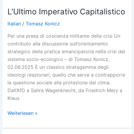
pela
L’Ultimo Imperativo Capitalistico
transformação!
Italian
/
Tomasz Konicz
Per una presa di coscienza militante della crisi Un
contributo alla discussione sull’orientamento
strategico della pratica emancipatoria nella crisi del
sistema socio-ecologico – di Tomasz Konicz,
02.06.2025 È un classico stratagemma degli
ideologi reazionari, quello che serve a contrapporre
la questione sociale alla protezione del clima.
Dall’AfD a Sahra Wagenknecht, da Friedrich Merz a
Klaus
L’Ultimo
Weiterlesen »
Imperativo
Capitalistico