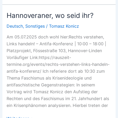
Trump-
Welle
Hannoveraner, wo seid ihr?
ins
Präsidentenamt
Deutsch
,
Sonstiges
/
Tomasz Konicz
Am 05.07.2025 doch wohl hier:Rechts verstehen,
Links handeln! – Antifa-Konferenz | 10:00 – 18:00 |
Platzprojekt, Fössestraße 103, Hannover-Linden
Vorläufiger Link:https://rauszeit-
termine.org/events/rechts-verstehen-links-handeln-
antifa-konferenz/ Ich referiere dort ab 10:30 zum
Thema Faschismus als Krisenideologie und
antifaschistische Gegenstrategien: In seinem
Vortrag wird Tomasz Konicz den Aufstieg der
Rechten und des Faschismus im 21. Jahrhundert als
ein Krisenphänomen analysieren. Hierbei treten der