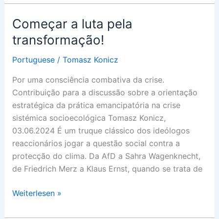
Vance
Começar a luta pela
transformação!
Portuguese
/
Tomasz Konicz
Por uma consciência combativa da crise.
Contribuição para a discussão sobre a orientação
estratégica da prática emancipatória na crise
sistémica socioecológica Tomasz Konicz,
03.06.2024 É um truque clássico dos ideólogos
reaccionários jogar a questão social contra a
protecção do clima. Da AfD a Sahra Wagenknecht,
de Friedrich Merz a Klaus Ernst, quando se trata de
Começar
Weiterlesen »
a
luta