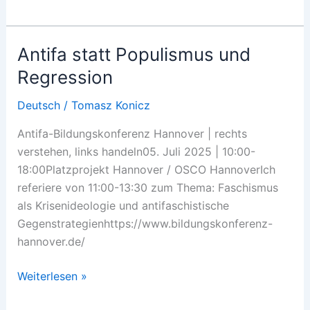
Wessel
reimagined
Antifa statt Populismus und
Regression
Deutsch
/
Tomasz Konicz
Antifa-Bildungs­konferenz Hannover | rechts
verstehen, links handeln05. Juli 2025 | 10:00-
18:00Platzprojekt Hannover / OSCO HannoverIch
referiere von 11:00-13:30 zum Thema: Faschismus
als Krisenideologie und antifaschistische
Gegenstrategienhttps://www.bildungskonferenz-
hannover.de/
Antifa
Weiterlesen »
statt