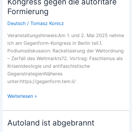
Kongress gegen die autoritäre
autoritäre
Formierung
Formierung
Deutsch
/
Tomasz Konicz
Veranstaltungshinweis:Am 1. und 2. Mai 2025 nehme
ich am Gegenform-Kongress in Berlin teil.1.
Podiumsdiskussion: Racketisierung der Weltordnung
– Zerfall des Weltmarkts?2. Vortrag: Faschismus als
Krisenideologie und antifaschistische
GegenstrategienNäheres
unter:https://gegenform.tem.li/
Kongress
Weiterlesen »
gegen
die
autoritäre
Autoland ist abgebrannt
Formierung