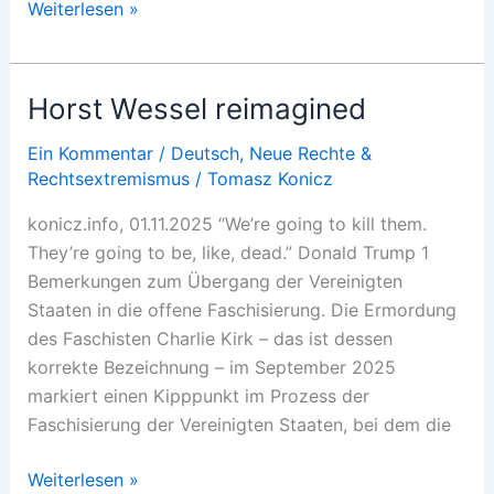
Understanding
Weiterlesen »
JD
Vance
Horst Wessel reimagined
Ein Kommentar
/
Deutsch
,
Neue Rechte &
Rechtsextremismus
/
Tomasz Konicz
konicz.info, 01.11.2025 “We’re going to kill them.
They’re going to be, like, dead.” Donald Trump 1
Bemerkungen zum Übergang der Vereinigten
Staaten in die offene Faschisierung. Die Ermordung
des Faschisten Charlie Kirk – das ist dessen
korrekte Bezeichnung – im September 2025
markiert einen Kipppunkt im Prozess der
Faschisierung der Vereinigten Staaten, bei dem die
Horst
Weiterlesen »