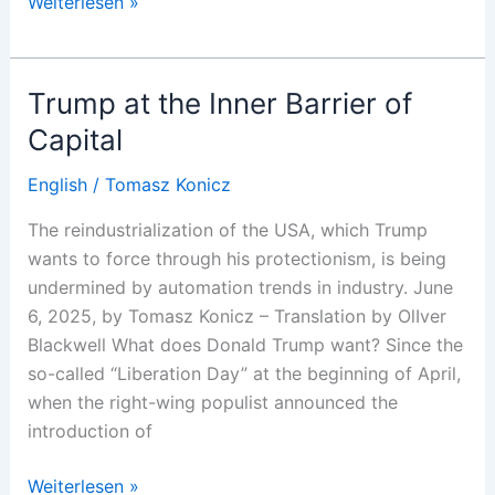
Hannoveraner,
Weiterlesen »
wo
seid
ihr?
Trump at the Inner Barrier of
Capital
English
/
Tomasz Konicz
The reindustrialization of the USA, which Trump
wants to force through his protectionism, is being
undermined by automation trends in industry. June
6, 2025, by Tomasz Konicz – Translation by OlIver
Blackwell What does Donald Trump want? Since the
so-called “Liberation Day” at the beginning of April,
when the right-wing populist announced the
introduction of
Trump
Weiterlesen »