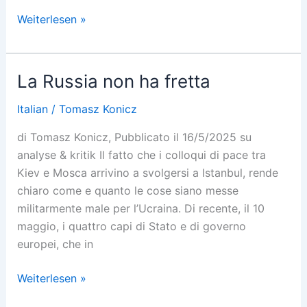
Russia
Weiterlesen »
Is
in
No
La Russia non ha fretta
Hurry
Italian
/
Tomasz Konicz
di Tomasz Konicz, Pubblicato il 16/5/2025 su
analyse & kritik Il fatto che i colloqui di pace tra
Kiev e Mosca arrivino a svolgersi a Istanbul, rende
chiaro come e quanto le cose siano messe
militarmente male per l’Ucraina. Di recente, il 10
maggio, i quattro capi di Stato e di governo
europei, che in
La
Weiterlesen »
Russia