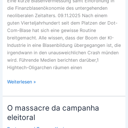
Eine kurze Blasenvermessung samt Einordnung in
die Finanzblasenökonomie des untergehenden
neoliberalen Zeitalters. 09.11.2025 Nach einem
guten Vierteljahrhundert seit dem Platzen der Dot-
Com-Blase hat sich eine gewisse Routine
breitgemacht. Alle wissen, dass der Boom der KI-
Industrie in eine Blasenbildung übergegangen ist, die
irgendwann in den unausweichlichen Crash münden
wird. Führende Medien berichten darüber,1
Hightech-Oligarchen räumen einen
Die
Weiterlesen »
künstliche
Intelligenzblase
O massacre da campanha
eleitoral