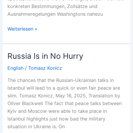
konkreten Bestimmungen, Zollsätze und
Ausnahmeregelungen Washingtons nahezu
Trump
Weiterlesen »
an
der
inneren
Russia Is in No Hurry
Schranke
des
English
/
Tomasz Konicz
Kapitals
The chances that the Russian-Ukrainian talks in
Istanbul will lead to a quick or even fair peace are
slim. Tomasz Konicz, May 16, 2025, Translation by
OlIver Blackwell The fact that peace talks between
Kyiv and Moscow were able to take place in
Istanbul highlights just how bad the military
situation in Ukraine is. On