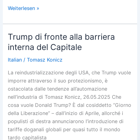
Den
Weiterlesen »
Transformationskampf
aufnehmen!
Trump di fronte alla barriera
interna del Capitale
Italian
/
Tomasz Konicz
La reindustrializzazione degli USA, che Trump vuole
imporre attraverso il suo protezionismo, è
ostacolata dalle tendenze all’automazione
nell’industria di Tomasz Konicz, 26.05.2025 Che
cosa vuole Donald Trump? È dal cosiddetto “Giorno
della Liberazione” – dall’inizio di Aprile, allorché i
populisti di destra annunciarono l’introduzione di
tariffe doganali globali per quasi tutto il mondo
tardo capitalista