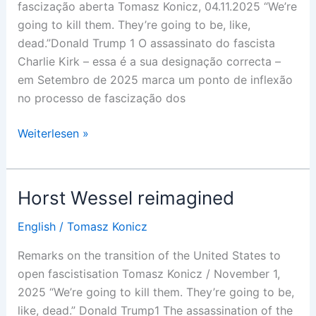
fascização aberta Tomasz Konicz, 04.11.2025 “We’re
going to kill them. They’re going to be, like,
dead.”Donald Trump 1 O assassinato do fascista
Charlie Kirk – essa é a sua designação correcta –
em Setembro de 2025 marca um ponto de inflexão
no processo de fascização dos
Horst
Weiterlesen »
Wessel
reimaginado
Horst Wessel reimagined
English
/
Tomasz Konicz
Remarks on the transition of the United States to
open fascistisation Tomasz Konicz / November 1,
2025 “We’re going to kill them. They’re going to be,
like, dead.” Donald Trump1 The assassination of the