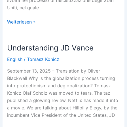
svolta nel processo di fascistizzazione degli Stati
Uniti, nel quale
Horst
Weiterlesen »
Wessel
reinventato
Understanding JD Vance
English
/
Tomasz Konicz
September 13, 2025 – Translation by OlIver
Blackwell Why is the globalization process turning
into protectionism and deglobalization? Tomasz
Konicz Olaf Scholz was moved to tears. The taz
published a glowing review. Netflix has made it into
a movie. We are talking about Hillbilly Elegy, by the
incumbent Vice President of the United States, JD