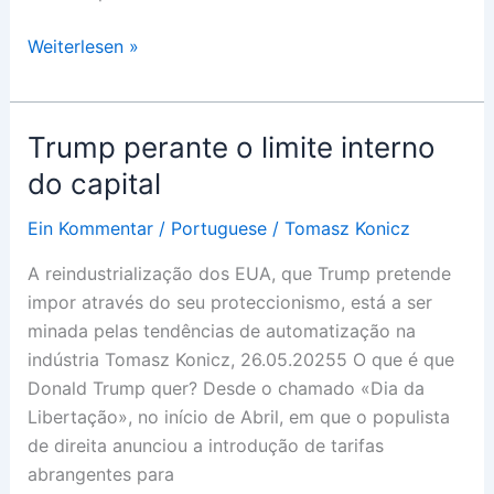
Trump
Weiterlesen »
di
fronte
alla
Trump perante o limite interno
barriera
do capital
interna
del
Ein Kommentar
/
Portuguese
/
Tomasz Konicz
Capitale
A reindustrialização dos EUA, que Trump pretende
impor através do seu proteccionismo, está a ser
minada pelas tendências de automatização na
indústria Tomasz Konicz, 26.05.20255 O que é que
Donald Trump quer? Desde o chamado «Dia da
Libertação», no início de Abril, em que o populista
de direita anunciou a introdução de tarifas
abrangentes para