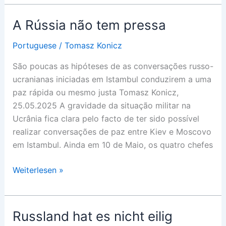
non
ha
A Rússia não tem pressa
fretta
Portuguese
/
Tomasz Konicz
São poucas as hipóteses de as conversações russo-
ucranianas iniciadas em Istambul conduzirem a uma
paz rápida ou mesmo justa Tomasz Konicz,
25.05.2025 A gravidade da situação militar na
Ucrânia fica clara pelo facto de ter sido possível
realizar conversações de paz entre Kiev e Moscovo
em Istambul. Ainda em 10 de Maio, os quatro chefes
A
Weiterlesen »
Rússia
não
tem
Russland hat es nicht eilig
pressa