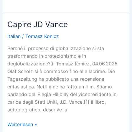
at
the
Inner
Capire JD Vance
Barrier
of
Italian
/
Tomasz Konicz
Capital
Perché il processo di globalizzazione si sta
trasformando in protezionismo e in
deglobalizzazione?di Tomasz Konicz, 04.06.2025
Olaf Scholz si è commosso fino alle lacrime. Die
Tageszeitung ha pubblicato una recensione
entusiastica. Netflix ne ha fatto un film. Stiamo
parlando dell’Elegia Hillbilly del vicepresidente in
carica degli Stati Uniti, J.D. Vance.[1] Il libro,
autobiografico, descrive la
Capire
Weiterlesen »
JD