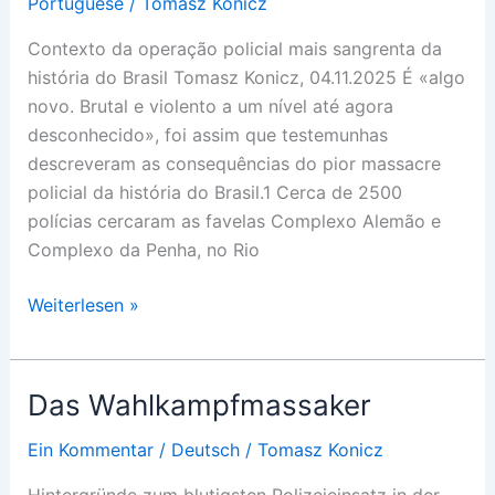
Portuguese
/
Tomasz Konicz
Contexto da operação policial mais sangrenta da
história do Brasil Tomasz Konicz, 04.11.2025 É «algo
novo. Brutal e violento a um nível até agora
desconhecido», foi assim que testemunhas
descreveram as consequências do pior massacre
policial da história do Brasil.1 Cerca de 2500
polícias cercaram as favelas Complexo Alemão e
Complexo da Penha, no Rio
O
Weiterlesen »
massacre
da
campanha
Das Wahlkampfmassaker
eleitoral
Ein Kommentar
/
Deutsch
/
Tomasz Konicz