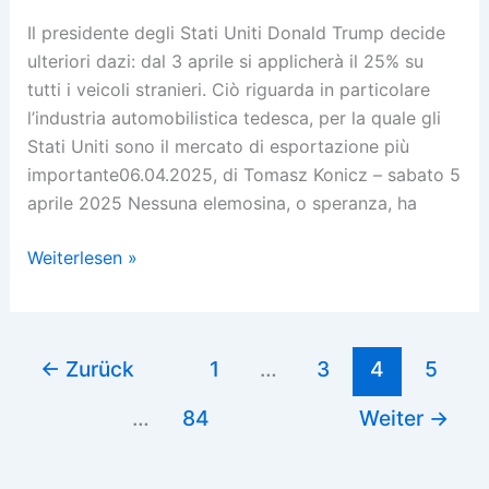
Il presidente degli Stati Uniti Donald Trump decide
ulteriori dazi: dal 3 aprile si applicherà il 25% su
tutti i veicoli stranieri. Ciò riguarda in particolare
l’industria automobilistica tedesca, per la quale gli
Stati Uniti sono il mercato di esportazione più
importante06.04.2025, di Tomasz Konicz – sabato 5
aprile 2025 Nessuna elemosina, o speranza, ha
Autoland
Weiterlesen »
è
bruciato
←
Zurück
1
…
3
4
5
…
84
Weiter
→