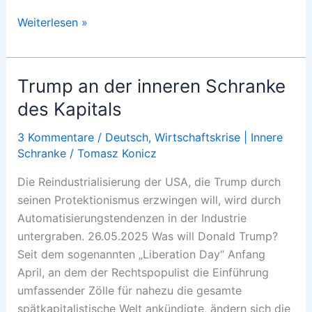
Trump
Weiterlesen »
perante
o
limite
Trump an der inneren Schranke
interno
des Kapitals
do
capital
3 Kommentare
/
Deutsch
,
Wirtschaftskrise | Innere
Schranke
/
Tomasz Konicz
Die Reindustrialisierung der USA, die Trump durch
seinen Protektionismus erzwingen will, wird durch
Automatisierungstendenzen in der Industrie
untergraben. 26.05.2025 Was will Donald Trump?
Seit dem sogenannten „Liberation Day“ Anfang
April, an dem der Rechtspopulist die Einführung
umfassender Zölle für nahezu die gesamte
spätkapitalistische Welt ankündigte, ändern sich die