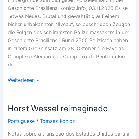
Hintergründe zum blutigsten Polizeieinsatz in der
Geschichte Brasiliens. konicz.info, 03.11.2025 Es sei
„etwas Neues. Brutal und gewalttätig auf einem
bisher unbekannten Niveau“, so beschrieben Zeugen
die Folgen des schlimmsten Polizeimassakers in der
Geschichte Brasiliens.1 Rund 2500 Polizisten haben
in einem Großeinsatz am 28. Oktober die Favelas
Complexo Alemão und Complexo da Penha in Rio
de
Das
Weiterlesen »
Wahlkampfmassaker
Horst Wessel reimaginado
Portuguese
/
Tomasz Konicz
Notas sobre a transição dos Estados Unidos para a