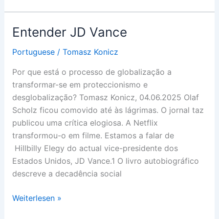
Vance
Entender JD Vance
Portuguese
/
Tomasz Konicz
Por que está o processo de globalização a
transformar-se em proteccionismo e
desglobalização? Tomasz Konicz, 04.06.2025 Olaf
Scholz ficou comovido até às lágrimas. O jornal taz
publicou uma crítica elogiosa. A Netflix
transformou-o em filme. Estamos a falar de
Hillbilly Elegy do actual vice-presidente dos
Estados Unidos, JD Vance.1 O livro autobiográfico
descreve a decadência social
Entender
Weiterlesen »
JD