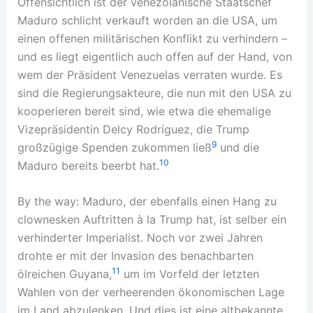
Offensichtlich ist der venezolanische Staatschef
Maduro schlicht verkauft worden an die USA, um
einen offenen militärischen Konflikt zu verhindern –
und es liegt eigentlich auch offen auf der Hand, von
wem der Präsident Venezuelas verraten wurde. Es
sind die Regierungsakteure, die nun mit den USA zu
kooperieren bereit sind, wie etwa die ehemalige
Vizepräsidentin Delcy Rodríguez, die Trump
9
großzügige Spenden zukommen ließ
und die
10
Maduro bereits beerbt hat.
By the way: Maduro, der ebenfalls einen Hang zu
clownesken Auftritten à la Trump hat, ist selber ein
verhinderter Imperialist. Noch vor zwei Jahren
drohte er mit der Invasion des benachbarten
11
ölreichen Guyana,
um im Vorfeld der letzten
Wahlen von der verheerenden ökonomischen Lage
im Land abzulenken. Und dies ist eine altbekannte