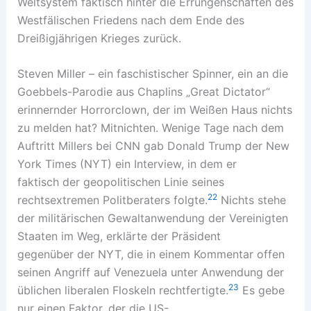
Weltsystem faktisch hinter die Errungenschaften des
Westfälischen Friedens nach dem Ende des
Dreißigjährigen Krieges zurück.
Steven Miller – ein faschistischer Spinner, ein an die
Goebbels-Parodie aus Chaplins „Great Dictator“
erinnernder Horrorclown, der im Weißen Haus nichts
zu melden hat? Mitnichten. Wenige Tage nach dem
Auftritt Millers bei CNN gab Donald Trump der New
York Times (NYT) ein Interview, in dem er
faktisch der geopolitischen Linie seines
22
rechtsextremen Politberaters folgte.
Nichts stehe
der militärischen Gewaltanwendung der Vereinigten
Staaten im Weg, erklärte der Präsident
gegenüber der NYT, die in einem Kommentar offen
seinen Angriff auf Venezuela unter Anwendung der
23
üblichen liberalen Floskeln rechtfertigte.
Es gebe
nur einen Faktor, der die US-