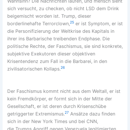
Wahnsinn? Die Nachrichten laufen, und mensch sieht
sich versucht, zu checken, ob nicht LSD dem Drink
beigemischt worden ist. Trump, dieser
25
borderlinehafte Terrorclown,
er ist Symptom, er ist
die Personifizierung der Weltkrise des Kapitals in
ihrer ins Barbarische treibenden Endphase. Die
politische Rechte, der Faschismus, sie sind konkrete,
subjektive Exekutoren dieser objektiven
Krisentendenz zum Fall in die Barbarei, in den
26
zivilisatorischen Kollaps.
Der Faschismus kommt nicht aus dem Weltall, er ist
kein Fremdkörper, er formt sich in der Mitte der
Gesellschaft, er ist deren durch Krisenschübe
27
getriggerter Extremismus.
Ansätze dazu finden
sich in der New York Times und bei CNN,
die Trumps Angriff gegen Venezuela legitimierten,