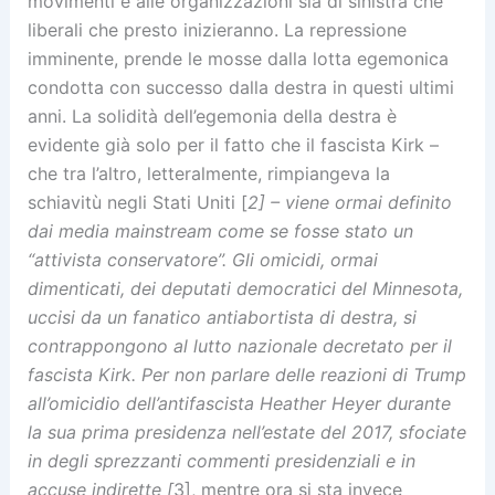
movimenti e alle organizzazioni sia di sinistra che
liberali che presto inizieranno. La repressione
imminente, prende le mosse dalla lotta egemonica
condotta con successo dalla destra in questi ultimi
anni. La solidità dell’egemonia della destra è
evidente già solo per il fatto che il fascista Kirk –
che tra l’altro, letteralmente, rimpiangeva la
schiavitù negli Stati Uniti [
2] – viene ormai definito
dai media mainstream come se fosse stato un
“attivista conservatore”. Gli omicidi, ormai
dimenticati, dei deputati democratici del Minnesota,
uccisi da un fanatico antiabortista di destra, si
contrappongono al lutto nazionale decretato per il
fascista Kirk. Per non parlare delle reazioni di Trump
all’omicidio dell’antifascista Heather Heyer durante
la sua prima presidenza nell’estate del 2017, sfociate
in degli sprezzanti commenti presidenziali e in
accuse indirette [
3], mentre ora si sta invece