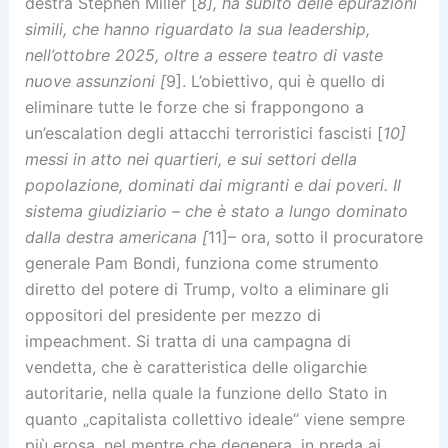
destra Stephen Miller [
8], ha subito delle epurazioni
simili, che hanno riguardato la sua leadership,
nell’ottobre 2025, oltre a essere teatro di vaste
nuove assunzioni [
9]. L’obiettivo, qui è quello di
eliminare tutte le forze che si frappongono a
un’escalation degli attacchi terroristici fascisti [
10]
messi in atto nei quartieri, e sui settori della
popolazione, dominati dai migranti e dai poveri. Il
sistema giudiziario – che è stato a lungo dominato
dalla destra americana [
11]– ora, sotto il procuratore
generale Pam Bondi, funziona come strumento
diretto del potere di Trump, volto a eliminare gli
oppositori del presidente per mezzo di
impeachment. Si tratta di una campagna di
vendetta, che è caratteristica delle oligarchie
autoritarie, nella quale la funzione dello Stato in
quanto „capitalista collettivo ideale“ viene sempre
più erosa, nel mentre che degenera, in preda ai