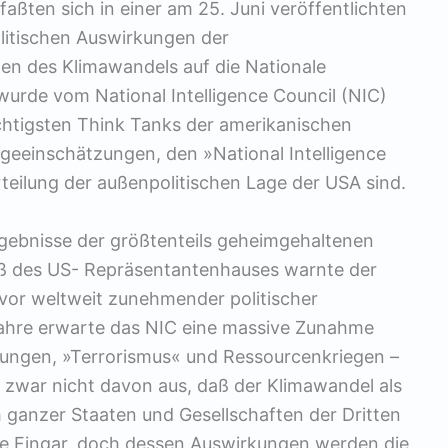
ßten sich in einer am 25. Juni veröffentlichten
olitischen Auswirkungen der
en des Klimawandels auf die Nationale
 wurde vom National Intelligence Council (NIC)
wichtigsten Think Tanks der amerikanischen
ageeinschätzungen, den »National Intelligence
teilung der außenpolitischen Lage der USA sind.
rgebnisse der größtenteils geheimgehaltenen
ß des US- Repräsentantenhauses warnte der
vor weltweit zunehmender politischer
 Jahre erwarte das NIC eine massive Zunahme
ungen, »Terrorismus« und Ressourcenkriegen –
 zwar nicht davon aus, daß der Klimawandel als
ganzer Staaten und Gesellschaften der Dritten
te Fingar, doch dessen Auswirkungen werden die