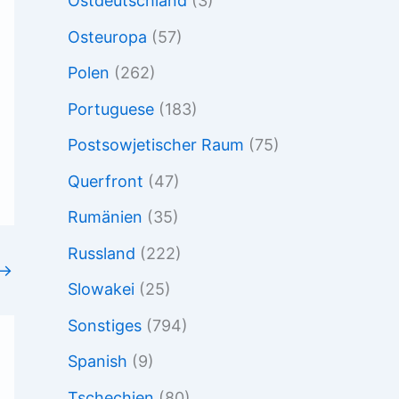
Ostdeutschland
(3)
Osteuropa
(57)
Polen
(262)
Portuguese
(183)
Postsowjetischer Raum
(75)
Querfront
(47)
Rumänien
(35)
Russland
(222)
→
Slowakei
(25)
Sonstiges
(794)
Spanish
(9)
Tschechien
(80)