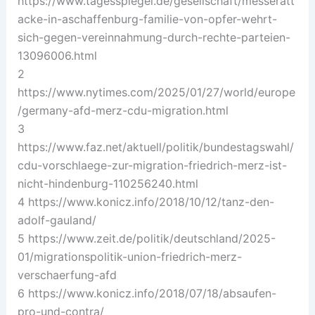
https://www.tagesspiegel.de/gesellschaft/messeratt
acke-in-aschaffenburg-familie-von-opfer-wehrt-
sich-gegen-vereinnahmung-durch-rechte-parteien-
13096006.html
2
https://www.nytimes.com/2025/01/27/world/europe
/germany-afd-merz-cdu-migration.html
3
https://www.faz.net/aktuell/politik/bundestagswahl/
cdu-vorschlaege-zur-migration-friedrich-merz-ist-
nicht-hindenburg-110256240.html
4 https://www.konicz.info/2018/10/12/tanz-den-
adolf-gauland/
5 https://www.zeit.de/politik/deutschland/2025-
01/migrationspolitik-union-friedrich-merz-
verschaerfung-afd
6 https://www.konicz.info/2018/07/18/absaufen-
pro-und-contra/