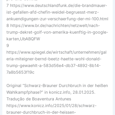
7 https://www.deutschlandfunk.de/die-brandmauer-
ist-gefallen-afd-chefin-weidel-begruesst-merz-
ankuendigungen-zur-verschaerfung-der-mi-100.html
8 https://www.br.de/nachrichten/netzwelt/nach-
trump-dekret-golf-von-amerika-kuenftig-in-google-
karten,UbABQFW
9
https://www.spiegel.de/wirtschaft/unternehmen/gal
eria-miteigner-bernd-beetz-haette-wohl-donald-
trump-gewaehlt-a-583d56e4-db37-4892-8b14-
7a8b5653f19c
Original “Schwarz-Brauner Durchbruch in der heißen
Wahlkampfphase?” in konicz.info, 28.01.2025.
Tradução de Boaventura Antunes
https://www.konicz.info/2025/01/28/schwarz-
brauner-durchbruch-in-der-heissen-