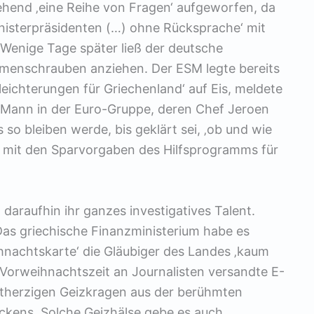
end ‚eine Reihe von Fragen‘ aufgeworfen, da
nisterpräsidenten (…) ohne Rücksprache‘ mit
 Wenige Tage später ließ der deutsche
aumenschrauben anziehen. Der ESM legte bereits
leichterungen für Griechenland‘ auf Eis, meldete
 Mann in der Euro-Gruppe, deren Chef Jeroen
 so bleiben werde, bis geklärt sei, ‚ob und wie
n mit den Sparvorgaben des Hilfsprogramms für
daraufhin ihr ganzes investigatives Talent.
Das griechische Finanzministerium habe es
ihnachtskarte‘ die Gläubiger des Landes ‚kaum
der Vorweihnachtszeit an Journalisten versandte E-
rtherzigen Geizkragen aus der berühmten
ckens. Solche Geizhälse gebe es auch