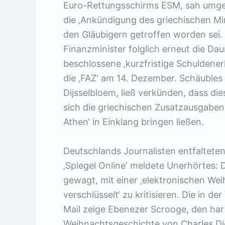
Euro-Rettungsschirms ESM, sah umgeh
die ‚Ankündigung des griechischen Mi
den Gläubigern getroffen worden sei.
Finanzminister folglich erneut die D
beschlossene ‚kurzfristige Schuldener
die ‚FAZ‘ am 14. Dezember. Schäubles
Dijsselbloem, ließ verkünden, dass dies
sich die griechischen Zusatzausgabe
Athen‘ in Einklang bringen ließen.
Deutschlands Journalisten entfalteten 
‚Spiegel Online‘ meldete Unerhörtes: 
gewagt, mit einer ‚elektronischen We
verschlüsselt‘ zu kritisieren. Die in 
Mail zeige Ebenezer Scrooge, den ha
Weihnachtsgeschichte von Charles Di