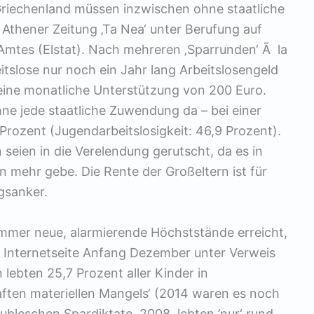
Griechenland müssen inzwischen ohne staatliche
Athener Zeitung ‚Ta Nea‘ unter Berufung auf
 Amtes (Elstat). Nach mehreren ‚Sparrunden‘ Ã la
slose nur noch ein Jahr lang Arbeitslosengeld
 eine monatliche Unterstützung von 200 Euro.
ne jede staatliche Zuwendung da – bei einer
 Prozent (Jugendarbeitslosigkeit: 46,9 Prozent).
 seien in die Verelendung gerutscht, da es in
 mehr gebe. Die Rente der Großeltern ist für
ngsanker.
immer neue, alarmierende Höchststände erreicht,
rer Internetseite Anfang Dezember unter Verweis
 lebten 25,7 Prozent aller Kinder in
aften materiellen Mangels‘ (2014 waren es noch
bleschen Spardiktate, 2008, lebten ’nur‘ rund