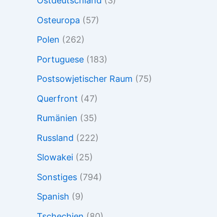
Ostdeutschland
(3)
Osteuropa
(57)
Polen
(262)
Portuguese
(183)
Postsowjetischer Raum
(75)
Querfront
(47)
Rumänien
(35)
Russland
(222)
Slowakei
(25)
Sonstiges
(794)
Spanish
(9)
Tschechien
(80)