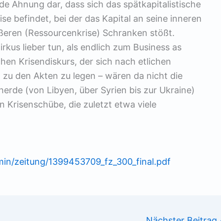
nde Ahnung dar, dass sich das spätkapitalistische
se befindet, bei der das Kapital an seine inneren
ußeren (Ressourcenkrise) Schranken stößt.
rkus lieber tun, als endlich zum Business as
en Krisendiskurs, der sich nach etlichen
h zu den Akten zu legen – wären da nicht die
erde (von Libyen, über Syrien bis zur Ukraine)
 Krisenschübe, die zuletzt etwa viele
min/zeitung/1399453709_fz_300_final.pdf
Nächster Beitrag