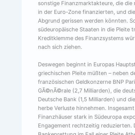
sonstige Finanzmarktakteure, die die
in der Euro-Zone finanzierten, und die
Abgrund gerissen werden könnten. Sol
südeuropäische Staaten in die Pleite
Kreditklemme des Finanzsystems wür
nach sich ziehen.
Deswegen beginnt in Europas Hauptst
griechischen Pleite müßten – neben de
französischen Geldkonzerne BNP Pari
GÃ©nÃ©rale (2,7 Milliarden), die deut
Deutsche Bank (1,5 Milliarden) und die
herbe Verluste hinnehmen. Insgesamt 
Finanzhäuser stark in Südeuropa exp
Engagement rechtzeitig reduzierten. D
Bankenrettung im Fall einer Pleite A