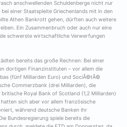
 rasch anschwellenden Schuldenberge nicht nur
 bei einer Staatspleite Griechenlands mit in den
lte Athen Bankrott gehen, dürften auch weitere
 treiben. Ein Zusammenbruch oder auch nur eine
de schwerste wirtschaftliche Verwerfungen
ädten bereits das große Rechnen: Bei einer
n dortigen Finanzinstituten – vor allem die
bas (fünf Milliarden Euro) und SociÃ©tÃ©
sche Commerzbank (drei Milliarden), die
 britische Royal Bank of Scotland (1,2 Milliarden)
hatten sich aber vor allem französische
oniert, während deutsche Banken ihr
ie Bundesregierung spiele bereits die
thens durch, meldete die FTD am Donnerstag, da