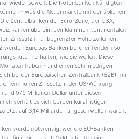
al wieder soweit: Die Notenbanken kündigten
en können – was die Aktienmärkte mit der üblichen
n. Die Zentralbanken der Euro-Zone, der USA,
weiz kamen überein, den klammen kontinentalen
ten Zinssatz in unbegrenzter Höhe zu leihen.
2 werden Europas Banken bei drei Tendern so
ungshütern erhalten, wie sie wollen. Diese
i Monaten haben – und einen sehr niedrigen
e sich bei der Europäischen Zentralbank (EZB) nur
zu einem hohen Zinssatz in der US-Währung
 rund 575 Millionen Dollar unter diesen
ich verhält es sich bei den kurzfristigen
 zuletzt auf 3,14 Milliarden angeschwollen waren.
anken wurde notwendig, weil die EU-Banken
h refinanzieren sich Geldinstitute beim