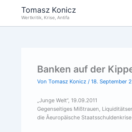
Zum
Tomasz Konicz
Inhalt
Wertkritik, Krise, Antifa
springen
Banken auf der Kipp
Von
Tomasz Konicz
/
18. September 2
„Junge Welt“, 19.09.2011
Gegenseitiges Mißtrauen, Liquiditäts
die Â­europäische Staatsschuldenkrise