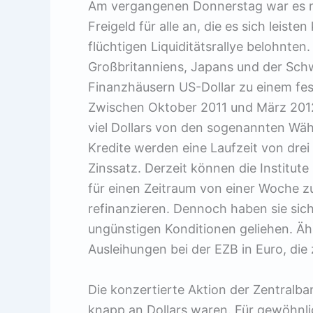
Am vergangenen Donnerstag war es m
Freigeld für alle an, die es sich leist
flüchtigen Liquiditätsrallye belohnte
Großbritanniens, Japans und der Sch
Finanzhäusern US-Dollar zu einem fes
Zwischen Oktober 2011 und März 201
viel Dollars von den sogenannten Währ
Kredite werden eine Laufzeit von dre
Zinssatz. Derzeit können die Institut
für einen Zeitraum von einer Woche 
refinanzieren. Dennoch haben sie sich
ungünstigen Konditionen geliehen. Ähnl
Ausleihungen bei der EZB in Euro, die
Die konzertierte Aktion der Zentralb
knapp an Dollars waren. Für gewöhnlic