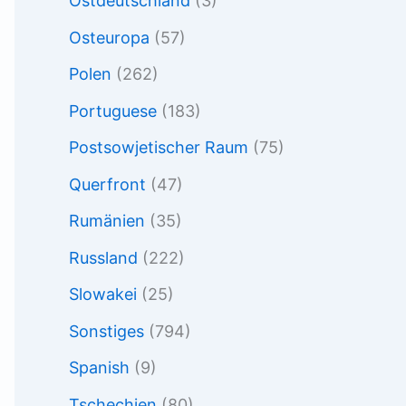
Ostdeutschland
(3)
Osteuropa
(57)
Polen
(262)
Portuguese
(183)
Postsowjetischer Raum
(75)
Querfront
(47)
Rumänien
(35)
Russland
(222)
Slowakei
(25)
Sonstiges
(794)
Spanish
(9)
Tschechien
(80)