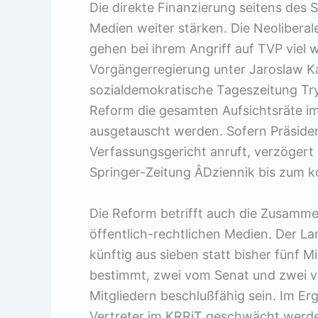
Die direkte Finanzierung seitens des S
Medien weiter stärken. Die Neolibera
gehen bei ihrem Angriff auf TVP viel w
Vorgängerregierung unter Jaroslaw Ka
sozialdemokratische Tageszeitung Try
Reform die gesamten Aufsichtsräte i
ausgetauscht werden. Sofern Präside
Verfassungsgericht anruft, verzögert
Springer-Zeitung Â­Dziennik bis zum
Die Reform betrifft auch die Zusamm
öffentlich-rechtlichen Medien. Der La
künftig aus sieben statt bisher fünf 
bestimmt, zwei vom Senat und zwei v
Mitgliedern beschlußfähig sein. Im Erg
Vertreter im KRRiT geschwächt werde