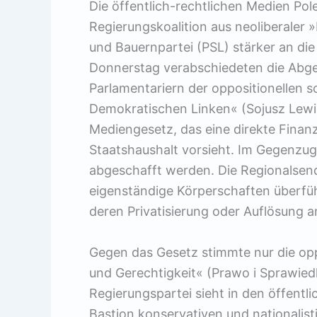
Die öffentlich-rechtlichen Medien Pol
Regierungskoalition aus neoliberaler
und Bauernpartei (PSL) stärker an 
Donnerstag verabschiedeten die Abge
Parlamentariern der oppositionellen 
Demokratischen Linken« (Sojusz Lewi
Mediengesetz, das eine direkte Fina
Staatshaushalt vorsieht. Im Gegenzu
abgeschafft werden. Die Regionalsend
eigenständige Körperschaften überfüh
deren Privatisierung oder Auflösung 
Gegen das Gesetz stimmte nur die opp
und Gerechtigkeit« (Prawo i Sprawied
Regierungspartei sieht in den öffentli
Bastion konservativen und nationalisti