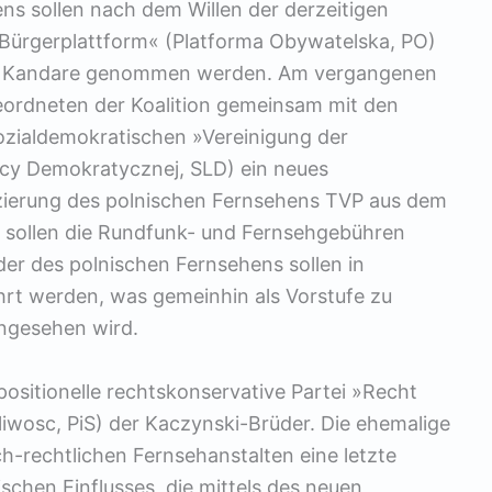
ens sollen nach dem Willen der derzeitigen
 »Bürgerplattform« (Platforma Obywatelska, PO)
die Kandare genommen werden. Am vergangenen
ordneten der Koalition gemeinsam mit den
sozialdemokratischen »Vereinigung der
cy Demokratycznej, SLD) ein neues
nzierung des polnischen Fernsehens TVP aus dem
g sollen die Rundfunk- und Fernsehgebühren
er des polnischen Fernsehens sollen in
rt werden, was gemeinhin als Vorstufe zu
angesehen wird.
ositionelle rechtskonservative Partei »Recht
liwosc, PiS) der Kaczynski-Brüder. Die ehemalige
ch-rechtlichen Fernsehanstalten eine letzte
schen Einflusses, die mittels des neuen